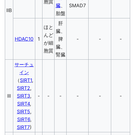
胞質
臓
、
SMAD7
IIB
胎盤
肝
ほと
臓、
んど
HDAC10
1
脾
-
-
-
が細
臓、
胞質
腎臓
サーチュ
イン
（
SIRT1
,
SIRT2
,
III
SIRT3
,
-
-
-
-
-
-
SIRT4
,
SIRT5
,
SIRT6
,
SIRT7
)