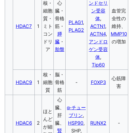
核・
心
ンドセリ
細胞
臓・
ン受容
血管完
質・
骨格
体
,
全性の
PLAG1
,
HDAC7
1
ミト
筋・
ACTN1
,
維持、
PLAG2
コン
膵
ACTN4
,
MMP10
ドリ
臓
・
アンドロ
の増加
ア
胎盤
ゲン受容
体
,
Tip60
核・
脳・
心筋障
HDAC9
1
細胞
骨格
-
FOXP3
害
質
筋
心
臓、
α-チュー
ほと
肝
ブリン
,
んど
HDAC6
2
臓、
HSP90
,
RUNX2
-
が細
腎
SHP,