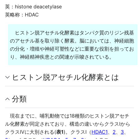
英：histone deacetylase
英略称：HDAC
ヒストン脱アセチル化酵素はタンパク質のリジン残基
のアセチル基を取り除く酵素。脳においては、神経細胞
の分化・増殖や神経可塑性などに重要な役割を担ってお
り、神経精神疾患との関連が示唆されている。
ヒストン脱アセチル化酵素とは
分類
現在までに、哺乳動物では18種類のヒストン脱アセチ
ル化酵素が同定されており、構造の違いからクラスIから
クラスIVに大別される(
表1
)。クラスⅠ（
HDAC1
、
2
、
3
、