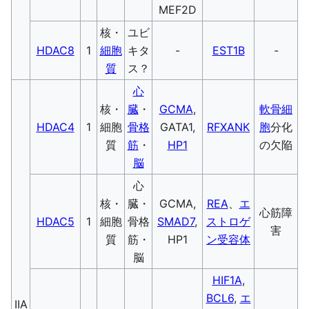
MEF2D
核・
ユビ
HDAC8
1
細胞
キタ
-
EST1B
-
質
ス？
心
核・
臓
・
GCMA
,
軟骨細
HDAC4
1
細胞
骨格
GATA1,
RFXANK
胞
分化
質
筋
・
HP1
の欠陥
脳
心
核・
臓・
GCMA,
REA
、
エ
心筋障
HDAC5
1
細胞
骨格
SMAD7
,
ストロゲ
害
質
筋・
HP1
ン受容体
脳
HIF1A
,
BCL6
,
エ
IIA