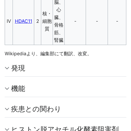
脳、
心
核・
臓、
IV
HDAC11
2
細胞
-
-
-
骨格
質
筋、
腎臓
Wikipediaより、編集部にて翻訳、改変。
発現
機能
疾患との関わり
ヒストン脱アセチル化酵素阻害剤