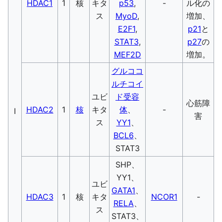
HDAC1
1
核
キタ
p53
,
-
ル化の
ス
MyoD
,
増加、
E2F1
,
p21
と
STAT3
,
p27
の
MEF2D
増加。
グルココ
ルチコイ
ユビ
ド受容
心筋障
HDAC2
1
核
キタ
体
、
-
I
害
ス
YY1
、
BCL6
、
STAT3
SHP、
YY1、
ユビ
GATA1
、
HDAC3
1
核
キタ
NCOR1
-
RELA
、
ス
STAT3、