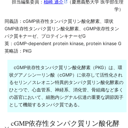
担当編集委員：
柚崎 通介
（慶應義塾大学 医学部生理
学）
同義語：cGMP依存性タンパク質リン酸化酵素、環状
GMP依存性タンパク質リン酸化酵素、cGMP依存性タン
パク質キナーゼ、プロテインキナーゼG
英：cGMP-dependent protein kinase, protein kinase G
英略語：PKG
cGMP依存性タンパク質リン酸化酵素（PKG）は、環
状グアノシン一リン酸（cGMP）に依存して活性化され
るセリン／スレオニン特異的タンパク質リン酸化酵素の
ひとつで、心血管系、神経系、消化管、骨組織など多く
の器官において、細胞内シグナル伝達の重要な調節因子
として機能するタンパク質である。
cGMP依存性タンパク質リン酸化酵