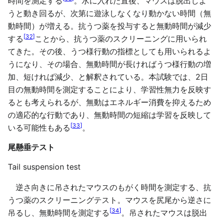
時間を測定する
。水に入れた直後、マウスは脱出しよ
うと動き回るが、次第に遊泳しなくなり動かない時間（無
動時間）が増える。抗うつ薬を投与すると無動時間が減少
[
32
]
する
ことから、抗うつ薬のスクリーニングに用いられ
てきた。その後、うつ様行動の指標としても用いられるよ
うになり、その場合、無動時間が長ければうつ様行動の増
加、短ければ減少、と解釈されている。本試験では、2日
目の無動時間を測定することにより、学習性無力を反映す
るとも考えられるが、無動はエネルギー消費を抑えるため
の適応的な行動であり、無動時間の短縮は学習を反映して
[
33
]
いる可能性もある
。
尾懸垂テスト
Tail suspension test
逆さ向きに吊されたマウスのもがく時間を測定する、抗
うつ薬のスクリーニングテスト。マウスを尻尾から逆さに
[
34
]
吊るし、無動時間を測定する
。吊されたマウスは脱出