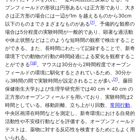
プンフィールドの形状は円形あるいは正方形であり、大き
さは正方形の場合には一辺が1m を越えるものから30cm
[
7
]
以下のものまでさまざまなものがある
。予備的な観察の
場合は5分程度の実験時間が一般的であり、顕著な過活動
や休止状態などはこのような短時間の観察で検出すること
ができる。また、長時間にわたって記録することで、新奇
環境下での動物の行動の時間経過による変化を観察するこ
[
18
]
とができる
。マウスは30分から2時間程度でオープン
フィールドの環境に馴化するとされているため、30分か
[
7
]
ら3時間の間で実験時間が設定されることが多い
。藤田
保健衛生大学および生理学研究所では40 cm × 40 cm の
正方形のオープンフィールドを用いており、実験時間は2
時間としている。移動距離、立ち上がり回数、
常同行動
、
中央区画滞在時間などを測定し、新奇環境における自発的
活動性や不安様行動などを評価する。オープンフィールド
テストは、薬物に対する反応性を検査するためにもよく用
いられる。