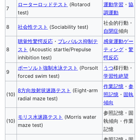
ローターロッドテスト
(Rotarod
運動学習
・
協
7
test)
調運動
社会的行動・
8
社会性テスト
(Sociability test)
自閉症
傾向
聴覚性驚愕反応
・
プレパルス抑制テ
感覚運動ゲー
8
スト
(Acoustic startle/Prepulse
ティング
・
驚
inhibition test)
愕反応
ポーソルト強制水泳テスト
(Porsolt
うつ
様行動・
9
forced swim test)
学習性絶望
作業記憶
・
参
8方向放射状迷路テスト
(Eight-arm
(10)
照記憶
・
固執
radial maze test)
傾向
参照記憶・固
モリス水迷路テスト
(Morris water
(10)
執傾向・作業
maze test)
記憶
参照記憶・固