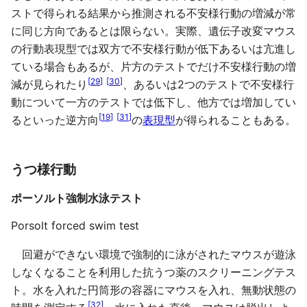
ストで得られる結果から推測される不安様行動の増減が常
に同じ方向であるとは限らない。実際、遺伝子改変マウス
の行動表現型では双方で不安様行動が低下あるいは亢進し
ている場合もあるが、片方のテストでだけ不安様行動の増
[
29
]
[
30
]
減が見られたり
、あるいは2つのテストで不安様行
動について一方のテストでは低下し、他方では増加してい
[
19
]
[
31
]
るといった逆方向
の
表現型
が得られることもある。
うつ様行動
ポーソルト強制水泳テスト
Porsolt forced swim test
回避ができない環境で強制的に泳がされたマウスが遊泳
しなくなることを利用した抗うつ薬のスクリーニングテス
ト。水を入れた円筒形の容器にマウスを入れ、無動状態の
[
32
]