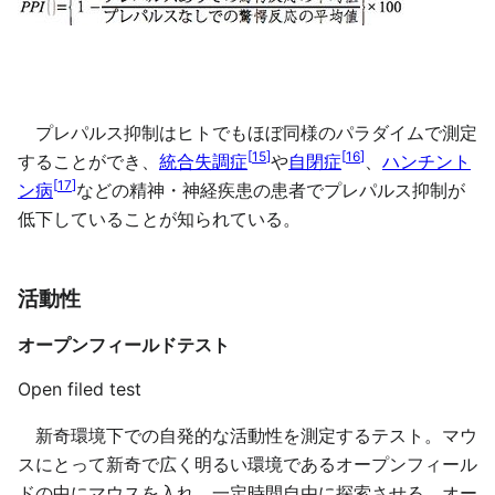
プレパルス抑制はヒトでもほぼ同様のパラダイムで測定
[
15
]
[
16
]
することができ、
統合失調症
や
自閉症
、
ハンチント
[
17
]
ン病
などの精神・神経疾患の患者でプレパルス抑制が
低下していることが知られている。
活動性
オープンフィールドテスト
Open filed test
新奇環境下での自発的な活動性を測定するテスト。マウ
スにとって新奇で広く明るい環境であるオープンフィール
ドの中にマウスを入れ、一定時間自由に探索させる。オー