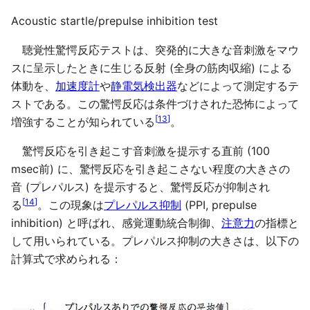
Acoustic startle/prepulse inhibition test
聴覚性驚愕反応テストは、突発的に大きな音刺激をマウ
スに呈示したときに生じる反射 (全身の筋肉収縮) による
体動を、
加速度計
や
静電気検出器
などによって測定するテ
ストである。この驚愕反応は条件づけされた恐怖によって
[
13
]
増強することが知られている
。
驚愕反応を引き起こす音刺激を提示する直前 (100
msec前) に、驚愕反応を引き起こさない程度の大きさの
音 (プレパルス) を提示すると、驚愕反応が抑制され
[
14
]
る
。この現象は
プレパルス抑制
(PPI, prepulse
inhibition) と呼ばれ、感覚運動統合制御、
注意力
の指標と
して用いられている。プレパルス抑制の大きさは、以下の
計算式で求められる：