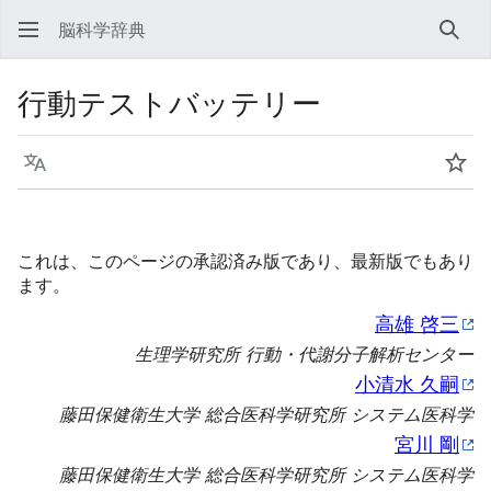
脳科学辞典
検索
行動テストバッテリー
言語
ウォ
これは、このページの承認済み版であり、最新版でもあり
ます。
高雄 啓三
生理学研究所 行動・代謝分子解析センター
小清水 久嗣
藤田保健衛生大学 総合医科学研究所 システム医科学
宮川 剛
藤田保健衛生大学 総合医科学研究所 システム医科学