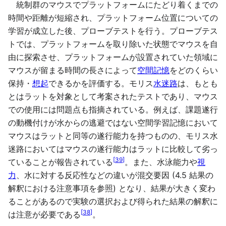
統制群のマウスでプラットフォームにたどり着くまでの
時間や距離が短縮され、プラットフォーム位置についての
学習が成立した後、プローブテストを行う。プローブテス
トでは、プラットフォームを取り除いた状態でマウスを自
由に探索させ、プラットフォームが設置されていた領域に
マウスが留まる時間の長さによって
空間記憶
をどのくらい
保持・
想起
できるかを評価する。モリス
水迷路
は、もとも
とはラットを対象として考案されたテストであり、マウス
での使用には問題点も指摘されている。例えば、課題遂行
の動機付けが水からの逃避ではない空間学習記憶において
マウスはラットと同等の遂行能力を持つものの、モリス水
迷路においてはマウスの遂行能力はラットに比較して劣っ
[
39
]
ていることが報告されている
。また、水泳能力や
視
力
、水に対する反応性などの違いが混交要因 (4.5 結果の
解釈における注意事項を参照) となり、結果が大きく変わ
ることがあるので実験の選択および得られた結果の解釈に
[
38
]
は注意が必要である
。