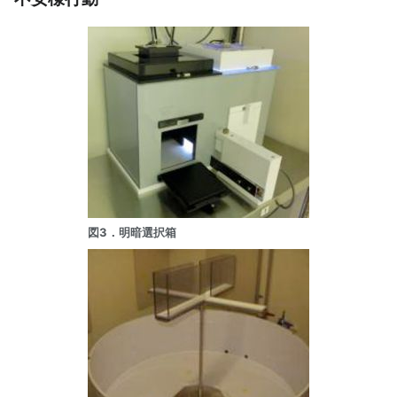
図3．明暗選択箱