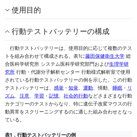
使用目的
行動テストバッテリーの構成
行動テストバッテリーは、使用目的に応じて複数のテス
トを組み合わせて構成される。表1に
藤田保健衛生大学
総
合医科学研究所 システム医科学研究部門および
生理学研
究所
行動・代謝分子解析センター 行動様式解析室で使用
されている行動テストバッテリーの例を示した。この行動
テストバッテリーは、
感覚
・
知覚
、
運動
、情動、
睡眠
・
リ
ズム
、
注意
、
学習
・
記憶
、
社会的行動
などさまざまな行動
カテゴリーのテストからなり、特に遺伝子改変マウスの行
動異常をスクリーニングするのに適した組み合わせとなっ
ている。
表1．行動テストバッテリーの例