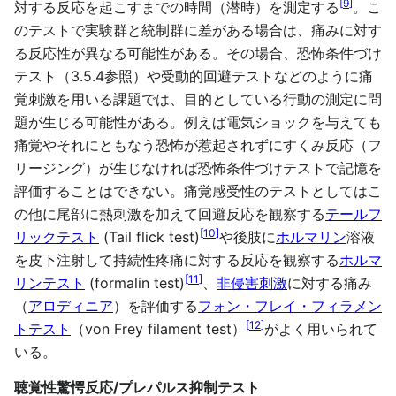
[
9
]
対する反応を起こすまでの時間（潜時）を測定する
。こ
のテストで実験群と統制群に差がある場合は、痛みに対す
る反応性が異なる可能性がある。その場合、恐怖条件づけ
テスト（3.5.4参照）や受動的回避テストなどのように痛
覚刺激を用いる課題では、目的としている行動の測定に問
題が生じる可能性がある。例えば電気ショックを与えても
痛覚やそれにともなう恐怖が惹起されずにすくみ反応（フ
リージング）が生じなければ恐怖条件づけテストで記憶を
評価することはできない。痛覚感受性のテストとしてはこ
の他に尾部に熱刺激を加えて回避反応を観察する
テールフ
[
10
]
リックテスト
(Tail flick test)
や後肢に
ホルマリン
溶液
を皮下注射して持続性疼痛に対する反応を観察する
ホルマ
[
11
]
リンテスト
(formalin test)
、
非侵害刺激
に対する痛み
（
アロディニア
）を評価する
フォン・フレイ・フィラメン
[
12
]
トテスト
（von Frey filament test）
がよく用いられて
いる。
聴覚性驚愕反応/プレパルス抑制テスト