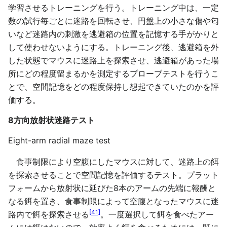
学習させるトレーニングを行う。トレーニング中は、一定
数の試行毎ごとに迷路を回転させ、円盤上の小さな傷や匂
いなど迷路内の刺激を逃避箱の位置を記憶する手がかりと
して使わせないようにする。トレーニング後、逃避箱を外
した状態でマウスに迷路上を探索させ、逃避箱があった場
所にどの程度留まるかを測定するプローブテストを行うこ
とで、空間記憶をどの程度保持し想起できていたのかを評
価する。
8方向放射状迷路テスト
Eight-arm radial maze test
食事制限により空腹にしたマウスに対して、迷路上の餌
を探索させることで空間記憶を評価するテスト。プラット
フォームから放射状に延びた8本のアームの先端に報酬と
なる餌を置き、食事制限によって空腹となったマウスに迷
[
41
]
路内で餌を探索させる
。一度選択して餌を食べたアー