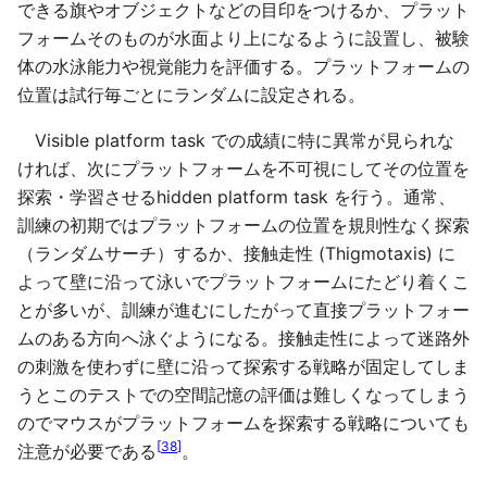
できる旗やオブジェクトなどの目印をつけるか、プラット
フォームそのものが水面より上になるように設置し、被験
体の水泳能力や視覚能力を評価する。プラットフォームの
位置は試行毎ごとにランダムに設定される。
Visible platform task での成績に特に異常が見られな
ければ、次にプラットフォームを不可視にしてその位置を
探索・学習させるhidden platform task を行う。通常、
訓練の初期ではプラットフォームの位置を規則性なく探索
（ランダムサーチ）するか、接触走性 (Thigmotaxis) に
よって壁に沿って泳いでプラットフォームにたどり着くこ
とが多いが、訓練が進むにしたがって直接プラットフォー
ムのある方向へ泳ぐようになる。接触走性によって迷路外
の刺激を使わずに壁に沿って探索する戦略が固定してしま
うとこのテストでの空間記憶の評価は難しくなってしまう
のでマウスがプラットフォームを探索する戦略についても
[
38
]
注意が必要である
。