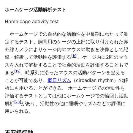
ホームケージ活動解析テスト
Home cage activity test
ホームケージでの自発的な活動性を中長期にわたって測
定するテスト。飼育用のケージの上部に取り付けられた赤
外線カメラによりケージ内のマウスの動きを映像として記
[
19
]
録・解析して活動性を評価する
。ケージ内に2匹のマウ
スを入れて解析することで社会的活動を評価することもで
[
19
]
きる
。時系列に沿ったマウスの活動パターンを捉える
ことが可能であり、
概日リズム
（circadian rhythm）の解
析にも用いることができる。 ホームケージでの活動性を
評価するテストとしては他にホームケージでの輪回し活動
[
20
]
解析
があり、活動性の他に睡眠やリズムなどの評価に
用いられる。
不安様行動