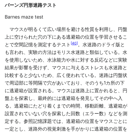
バーンズ円形迷路テスト
Barnes maze test
マウスが明るくて広い場所を避ける性質を利用し、円盤
上に空けられた穴の下にある逃避箱の位置を学習させるこ
[
40
]
とで空間記憶を測定するテスト
。水迷路のドライ版と
も言われ、実験の方法はモリス水迷路と類似している。水
を使用しないため、水泳能力や水に対する反応などに実験
結果が影響を受けず、マウスに与えるストレスも水迷路と
比較すると少ないため、広く使われている。迷路は円盤状
で周辺部に等間隔で穴があいており、そのうち1カ所の下
に逃避箱が設置される。マウスは迷路上に置かれると、円
盤上を探索し、最終的には逃避箱を発見してその中へ入
る。逃避箱にたどり着くまでの時間、移動距離、逃避箱が
設置されていない穴を探索した回数（エラー数）などを測
定する。参照記憶課題では、逃避箱の位置をマウスごとに
一定とし、迷路外の視覚刺激を手がかりに逃避箱の位置を