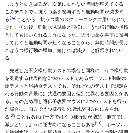
しようと動き回るが、次第に動かない時間が増えてくる。
このテストでも抗うつ薬を投与すると無動時間が減少す
[
34
]
る
ことから、抗うつ薬のスクリーニングに用いられて
きた。その後、強制水泳試験と同様に、うつ様行動の指標
としても用いられるようになった。抗うつ薬を事前に投与
しておくと無動時間が短くなることから、無動時間が長け
ればうつ様行動の増加、短ければ減少、と解釈されてい
る。
先述した不安様行動テストの場合と同様に、うつ様行動
を測定する代表的な2つのテストであるポーソルト強制水
泳テストと尾懸垂テストでも、それぞれのテストで測定さ
れる行動の背景には共通の要因と個別に異なる要因とがあ
る。そのため同じ遺伝子改変マウスに2つのテストを行っ
た場合に、両方でうつ様行動の増減が同方向にみられ
[
35
]
る
こともあれば一方ではうつ様行動が増加、他方では
[
31
]
減少というように逆方向になることもある
。ポーソル
ト強制水泳テストと尾懸垂テストは、元々抗うつ剤の評価