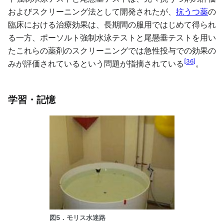
およびスクリーニング法として開発されたが、
抗うつ薬
の
臨床における治療効果は、長期間の服用ではじめて得られ
る一方、ポーソルト強制水泳テストと尾懸垂テストを用い
たこれらの薬剤のスクリーニングでは急性投与での効果の
[
36
]
みが評価されているという問題が指摘されている
。
学習・記憶
図5．モリス水迷路