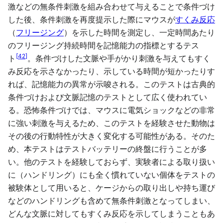
激などの無条件刺激を組み合わせて与えることで条件づけ
した後、条件刺激を再度提示した際にマウスが
すくみ反応
（
フリージング
）を示した時間を測定し、一定時間あたり
のフリージング持続時間を記憶能力の指標とするテス
[
42
]
ト
。条件づけした文脈や手がかり刺激を与えてもすく
み反応を示さなかったり、示している時間が短かったりす
れば、記憶能力の異常が示唆される。このテストは古典的
条件づけおよび文脈記憶のテストとして広く使われてい
る。恐怖条件づけでは、マウスに電気ショックなどの非常
に強い刺激を与えるため、このテストを経験させた動物は
その後の行動特性が大きく変化する可能性がある。そのた
め、本テストはテストバッテリーの終盤に行うことが多
い。他のテストを経験しておらず、実験者による取り扱い
に（ハンドリング）にも全く慣れていない個体をテストの
被験体として用いると、ケージからの取り出しや持ち運び
などのハンドリングも含めて無条件刺激となってしまい、
どんな文脈に対してもすくみ反応を示してしまうこともあ