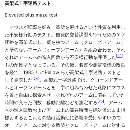
高架式十字迷路テスト
Elevated plus maze test
マウスが壁際を好み、高所を避けるという性質を利用し
た不安様行動のテスト。自発的交替課題を行うためのＹ字
迷路を高架式にし、壁を持つアーム（クローズドアーム）
と壁のないアーム（オープンアーム）を組み合わせ、それ
[
23
]
ぞれのアームへの進入回数から不安様行動を評価した
ものが原型となっている。その後、装置や測定指標の改良
を経て、1985 年にPellow らが高架式十字迷路テストと
[
24
]
して発表した
。高架式十字迷路では、クローズドアー
ムとオープンアームとを十字に組み合わせた迷路にマウス
を置き自由に探索させ、それぞれのアームに滞在していた
[
25
]
時間や入った回数、移動距離などを測定する
。アーム
への進入回数およびアーム上の滞在時間を絶対値のまま指
標とするとこれらの値は活動性に影響を受けやすいので、
オープンアームに対する数値とクローズドアームに対する