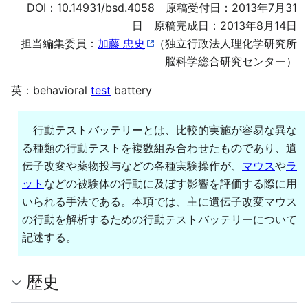
DOI：
10.14931/bsd.4058
原稿受付日：2013年7月31
日 原稿完成日：2013年8月14日
担当編集委員：
加藤 忠史
（独立行政法人理化学研究所
脳科学総合研究センター）
英：behavioral
test
battery
行動テストバッテリーとは、比較的実施が容易な異な
る種類の行動テストを複数組み合わせたものであり、遺
伝子改変や薬物投与などの各種実験操作が、
マウス
や
ラ
ット
などの被験体の行動に及ぼす影響を評価する際に用
いられる手法である。本項では、主に遺伝子改変マウス
の行動を解析するための行動テストバッテリーについて
記述する。
歴史