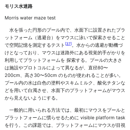
モリス水迷路
Morris water maze test
水を張った円形のプール内で、水面下に設置されたプラ
ットフォーム（逃避台）をマウスに泳いで探索させること
[
37
]
で空間記憶を測定するテスト
。水からの逃避が動機づ
けとなっており、マウスは迷路外にある視覚的手がかりを
利用してプラットフォームを 探索する。プールの大きさ
は施設やプロトコルによって異なるが、直径80〜
200cm、高さ30〜50cm のものが使われることが多い。
プール内の水は白色の塗料やスキムミルク、酸化チタンな
どを用いて白濁させ、水面下のプラットフォームがマウス
から見えないようにする。
一般的に用いられる方法では、最初にマウスをプールと
プラットフォームに慣らせるために visible platform task
を行う。この課題では、プラットフォームにマウスが目視