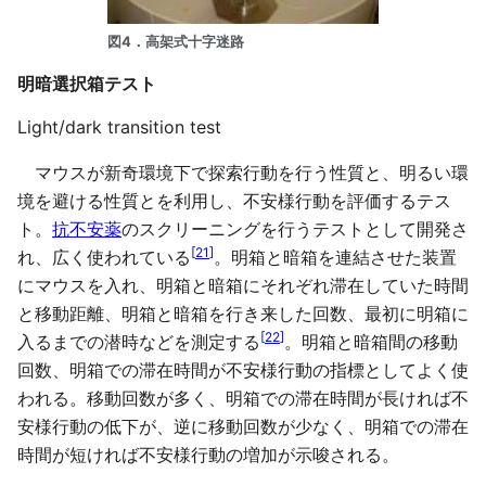
図4．高架式十字迷路
明暗選択箱テスト
Light/dark transition test
マウスが新奇環境下で探索行動を行う性質と、明るい環
境を避ける性質とを利用し、不安様行動を評価するテス
ト。
抗不安薬
のスクリーニングを行うテストとして開発さ
[
21
]
れ、広く使われている
。明箱と暗箱を連結させた装置
にマウスを入れ、明箱と暗箱にそれぞれ滞在していた時間
と移動距離、明箱と暗箱を行き来した回数、最初に明箱に
[
22
]
入るまでの潜時などを測定する
。明箱と暗箱間の移動
回数、明箱での滞在時間が不安様行動の指標としてよく使
われる。移動回数が多く、明箱での滞在時間が長ければ不
安様行動の低下が、逆に移動回数が少なく、明箱での滞在
時間が短ければ不安様行動の増加が示唆される。