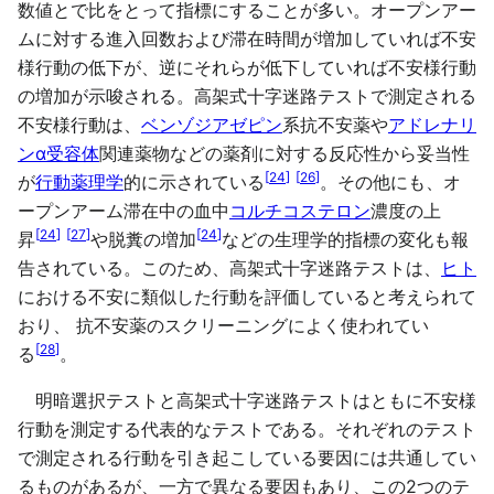
数値とで比をとって指標にすることが多い。オープンアー
ムに対する進入回数および滞在時間が増加していれば不安
様行動の低下が、逆にそれらが低下していれば不安様行動
の増加が示唆される。高架式十字迷路テストで測定される
不安様行動は、
ベンゾジアゼピン
系抗不安薬や
アドレナリ
ン
α受容体
関連薬物などの薬剤に対する反応性から妥当性
[
24
]
[
26
]
が
行動薬理学
的に示されている
。その他にも、オ
ープンアーム滞在中の血中
コルチコステロン
濃度の上
[
24
]
[
27
]
[
24
]
昇
や脱糞の増加
などの生理学的指標の変化も報
告されている。このため、高架式十字迷路テストは、
ヒト
における不安に類似した行動を評価していると考えられて
おり、 抗不安薬のスクリーニングによく使われてい
[
28
]
る
。
明暗選択テストと高架式十字迷路テストはともに不安様
行動を測定する代表的なテストである。それぞれのテスト
で測定される行動を引き起こしている要因には共通してい
るものがあるが、一方で異なる要因もあり、この2つのテ