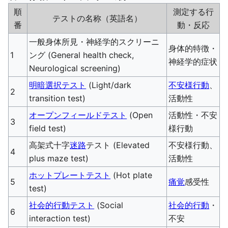
順
測定する行
テストの名称（英語名）
番
動・反応
一般身体所見・神経学的スクリーニ
身体的特徴・
1
ング (General health check,
神経学的症状
Neurological screening)
明暗選択テスト
(Light/dark
不安様行動
、
2
transition test)
活動性
オープンフィールドテスト
(Open
活動性・不安
3
field test)
様行動
高架式十字
迷路
テスト (Elevated
不安様行動、
4
plus maze test)
活動性
ホットプレートテスト
(Hot plate
5
痛覚
感受性
test)
社会的行動テスト
(Social
社会的行動
・
6
interaction test)
不安