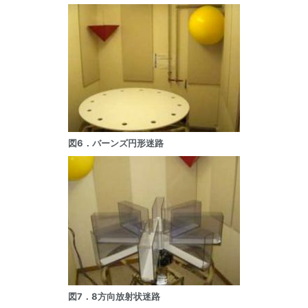
図6．バーンズ円形迷路
図7．8方向放射状迷路