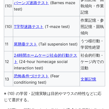
バーンズ迷路テスト
(Barnes maze
(10)
執傾向・作業
test)
記憶
作業記憶・参
(10)
T字型迷路テスト
(T-maze test)
照記憶・固執
傾向
うつ様行動・
11
尾懸垂テスト
(Tail suspension test)
学習性絶望
24時間ホームケージ社会的行動テス
社会的行動・
12
ト
(24-hour homecage social
ケージ内での
interaction test)
活動
恐怖条件づけテスト
(Fear
13
文脈記憶
conditioning test)
※ (10) の学習・記憶実験は目的やマウスの特性などに応
じて選択する。