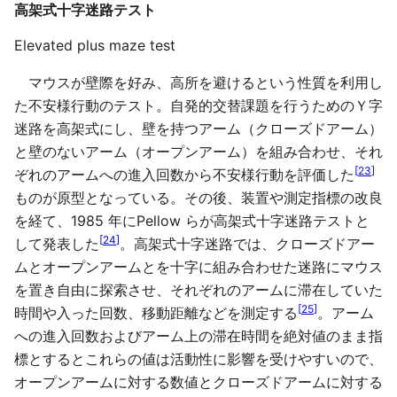
高架式十字迷路テスト
Elevated plus maze test
マウスが壁際を好み、高所を避けるという性質を利用し
た不安様行動のテスト。自発的交替課題を行うためのＹ字
迷路を高架式にし、壁を持つアーム（クローズドアーム）
と壁のないアーム（オープンアーム）を組み合わせ、それ
[
23
]
ぞれのアームへの進入回数から不安様行動を評価した
ものが原型となっている。その後、装置や測定指標の改良
を経て、1985 年にPellow らが高架式十字迷路テストと
[
24
]
して発表した
。高架式十字迷路では、クローズドアー
ムとオープンアームとを十字に組み合わせた迷路にマウス
を置き自由に探索させ、それぞれのアームに滞在していた
[
25
]
時間や入った回数、移動距離などを測定する
。アーム
への進入回数およびアーム上の滞在時間を絶対値のまま指
標とするとこれらの値は活動性に影響を受けやすいので、
オープンアームに対する数値とクローズドアームに対する