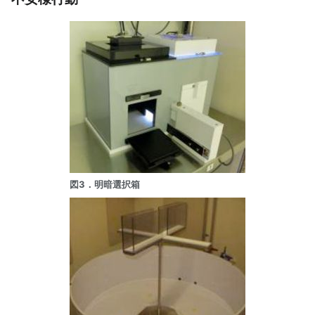
図3．明暗選択箱