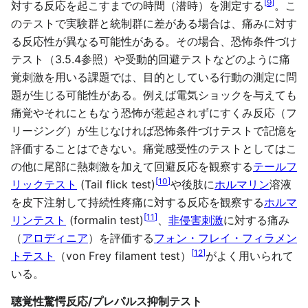
[
9
]
対する反応を起こすまでの時間（潜時）を測定する
。こ
のテストで実験群と統制群に差がある場合は、痛みに対す
る反応性が異なる可能性がある。その場合、恐怖条件づけ
テスト（3.5.4参照）や受動的回避テストなどのように痛
覚刺激を用いる課題では、目的としている行動の測定に問
題が生じる可能性がある。例えば電気ショックを与えても
痛覚やそれにともなう恐怖が惹起されずにすくみ反応（フ
リージング）が生じなければ恐怖条件づけテストで記憶を
評価することはできない。痛覚感受性のテストとしてはこ
の他に尾部に熱刺激を加えて回避反応を観察する
テールフ
[
10
]
リックテスト
(Tail flick test)
や後肢に
ホルマリン
溶液
を皮下注射して持続性疼痛に対する反応を観察する
ホルマ
[
11
]
リンテスト
(formalin test)
、
非侵害刺激
に対する痛み
（
アロディニア
）を評価する
フォン・フレイ・フィラメン
[
12
]
トテスト
（von Frey filament test）
がよく用いられて
いる。
聴覚性驚愕反応/プレパルス抑制テスト