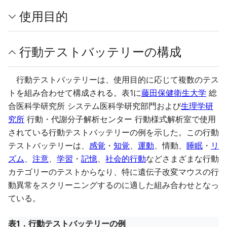
使用目的
行動テストバッテリーの構成
行動テストバッテリーは、使用目的に応じて複数のテス
トを組み合わせて構成される。表1に
藤田保健衛生大学
総
合医科学研究所 システム医科学研究部門および
生理学研
究所
行動・代謝分子解析センター 行動様式解析室で使用
されている行動テストバッテリーの例を示した。この行動
テストバッテリーは、
感覚
・
知覚
、
運動
、情動、
睡眠
・
リ
ズム
、
注意
、
学習
・
記憶
、
社会的行動
などさまざまな行動
カテゴリーのテストからなり、特に遺伝子改変マウスの行
動異常をスクリーニングするのに適した組み合わせとなっ
ている。
表1．行動テストバッテリーの例