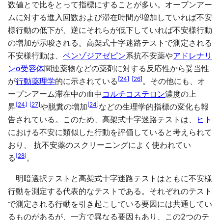
数値とで比をとって指標にすることが多い。オープンアー
ムに対する進入回数および滞在時間が増加していれば不安
様行動の低下が、逆にそれらが低下していれば不安様行動
の増加が示唆される。高架式十字迷路テストで測定される
不安様行動は、
ベンゾジアゼピン
系抗不安薬や
アドレナリ
ン
α受容体
関連薬物などの薬剤に対する反応性から妥当性
[
24
]
[
26
]
が
行動薬理学
的に示されている
。その他にも、オ
ープンアーム滞在中の血中
コルチコステロン
濃度の上
[
24
]
[
27
]
[
24
]
昇
や脱糞の増加
などの生理学的指標の変化も報
告されている。このため、高架式十字迷路テストは、
ヒト
における不安に類似した行動を評価していると考えられて
おり、 抗不安薬のスクリーニングによく使われてい
[
28
]
る
。
明暗選択テストと高架式十字迷路テストはともに不安様
行動を測定する代表的なテストである。それぞれのテスト
で測定される行動を引き起こしている要因には共通してい
るものがあるが、一方で異なる要因もあり、この2つのテ