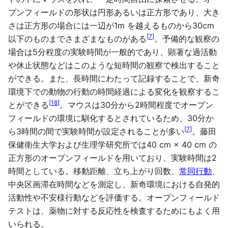
プンフィールドの形状は円形あるいは正方形であり、大き
さは正方形の場合には一辺が1m を越えるものから30cm
[
7
]
以下のものまでさまざまなものがある
。予備的な観察の
場合は5分程度の実験時間が一般的であり、顕著な過活動
や休止状態などはこのような短時間の観察で検出すること
ができる。また、長時間にわたって記録することで、新奇
環境下での動物の行動の時間経過による変化を観察するこ
[
18
]
とができる
。マウスは30分から2時間程度でオープン
フィールドの環境に馴化するとされているため、30分か
[
7
]
ら3時間の間で実験時間が設定されることが多い
。藤田
保健衛生大学および生理学研究所では40 cm × 40 cm の
正方形のオープンフィールドを用いており、実験時間は2
時間としている。移動距離、立ち上がり回数、
常同行動
、
中央区画滞在時間などを測定し、新奇環境における自発的
活動性や不安様行動などを評価する。オープンフィールド
テストは、薬物に対する反応性を検査するためにもよく用
いられる。