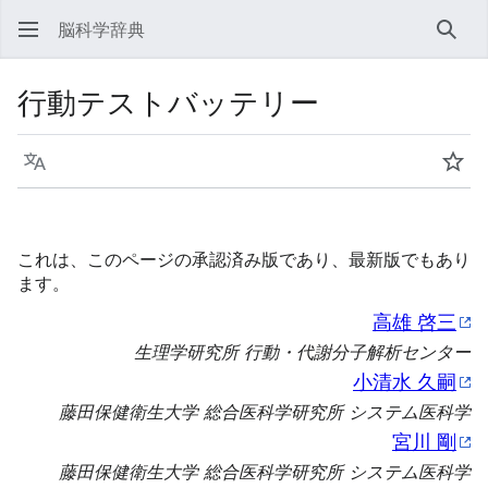
脳科学辞典
検索
行動テストバッテリー
言語
ウォ
これは、このページの承認済み版であり、最新版でもあり
ます。
高雄 啓三
生理学研究所 行動・代謝分子解析センター
小清水 久嗣
藤田保健衛生大学 総合医科学研究所 システム医科学
宮川 剛
藤田保健衛生大学 総合医科学研究所 システム医科学