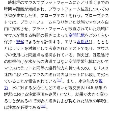
統制群のマウスでプラットフォームにたどり着くまでの
時間や距離が短縮され、プラットフォーム位置についての
学習が成立した後、プローブテストを行う。プローブテス
トでは、プラットフォームを取り除いた状態でマウスを自
由に探索させ、プラットフォームが設置されていた領域に
マウスが留まる時間の長さによって
空間記憶
をどのくらい
保持・
想起
できるかを評価する。モリス
水迷路
は、もとも
とはラットを対象として考案されたテストであり、マウス
での使用には問題点も指摘されている。例えば、課題遂行
の動機付けが水からの逃避ではない空間学習記憶において
マウスはラットと同等の遂行能力を持つものの、モリス水
迷路においてはマウスの遂行能力はラットに比較して劣っ
[
39
]
ていることが報告されている
。また、水泳能力や
視
力
、水に対する反応性などの違いが混交要因 (4.5 結果の
解釈における注意事項を参照) となり、結果が大きく変わ
ることがあるので実験の選択および得られた結果の解釈に
[
38
]
は注意が必要である
。