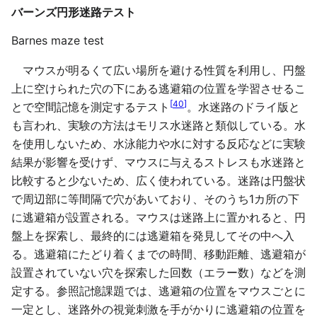
バーンズ円形迷路テスト
Barnes maze test
マウスが明るくて広い場所を避ける性質を利用し、円盤
上に空けられた穴の下にある逃避箱の位置を学習させるこ
[
40
]
とで空間記憶を測定するテスト
。水迷路のドライ版と
も言われ、実験の方法はモリス水迷路と類似している。水
を使用しないため、水泳能力や水に対する反応などに実験
結果が影響を受けず、マウスに与えるストレスも水迷路と
比較すると少ないため、広く使われている。迷路は円盤状
で周辺部に等間隔で穴があいており、そのうち1カ所の下
に逃避箱が設置される。マウスは迷路上に置かれると、円
盤上を探索し、最終的には逃避箱を発見してその中へ入
る。逃避箱にたどり着くまでの時間、移動距離、逃避箱が
設置されていない穴を探索した回数（エラー数）などを測
定する。参照記憶課題では、逃避箱の位置をマウスごとに
一定とし、迷路外の視覚刺激を手がかりに逃避箱の位置を