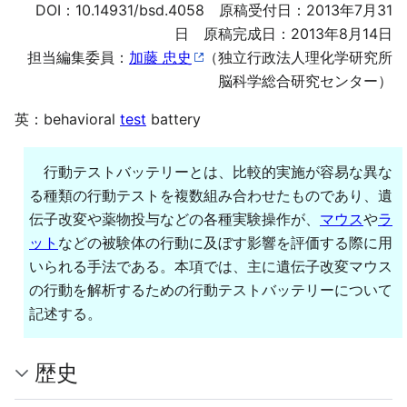
DOI：
10.14931/bsd.4058
原稿受付日：2013年7月31
日 原稿完成日：2013年8月14日
担当編集委員：
加藤 忠史
（独立行政法人理化学研究所
脳科学総合研究センター）
英：behavioral
test
battery
行動テストバッテリーとは、比較的実施が容易な異な
る種類の行動テストを複数組み合わせたものであり、遺
伝子改変や薬物投与などの各種実験操作が、
マウス
や
ラ
ット
などの被験体の行動に及ぼす影響を評価する際に用
いられる手法である。本項では、主に遺伝子改変マウス
の行動を解析するための行動テストバッテリーについて
記述する。
歴史