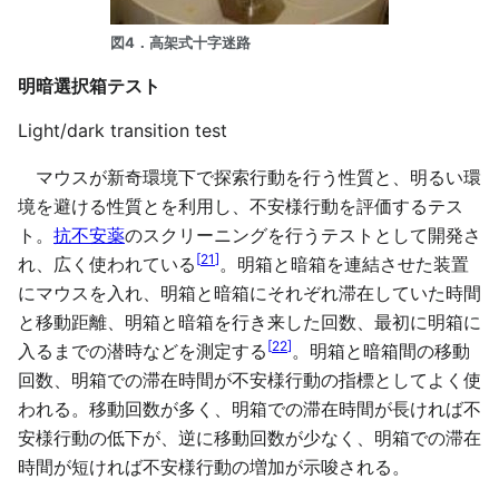
図4．高架式十字迷路
明暗選択箱テスト
Light/dark transition test
マウスが新奇環境下で探索行動を行う性質と、明るい環
境を避ける性質とを利用し、不安様行動を評価するテス
ト。
抗不安薬
のスクリーニングを行うテストとして開発さ
[
21
]
れ、広く使われている
。明箱と暗箱を連結させた装置
にマウスを入れ、明箱と暗箱にそれぞれ滞在していた時間
と移動距離、明箱と暗箱を行き来した回数、最初に明箱に
[
22
]
入るまでの潜時などを測定する
。明箱と暗箱間の移動
回数、明箱での滞在時間が不安様行動の指標としてよく使
われる。移動回数が多く、明箱での滞在時間が長ければ不
安様行動の低下が、逆に移動回数が少なく、明箱での滞在
時間が短ければ不安様行動の増加が示唆される。