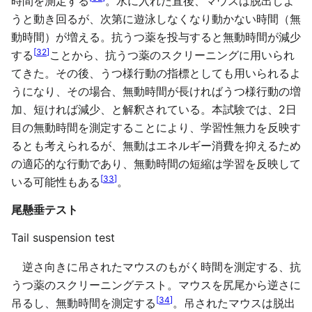
時間を測定する
。水に入れた直後、マウスは脱出しよ
うと動き回るが、次第に遊泳しなくなり動かない時間（無
動時間）が増える。抗うつ薬を投与すると無動時間が減少
[
32
]
する
ことから、抗うつ薬のスクリーニングに用いられ
てきた。その後、うつ様行動の指標としても用いられるよ
うになり、その場合、無動時間が長ければうつ様行動の増
加、短ければ減少、と解釈されている。本試験では、2日
目の無動時間を測定することにより、学習性無力を反映す
るとも考えられるが、無動はエネルギー消費を抑えるため
の適応的な行動であり、無動時間の短縮は学習を反映して
[
33
]
いる可能性もある
。
尾懸垂テスト
Tail suspension test
逆さ向きに吊されたマウスのもがく時間を測定する、抗
うつ薬のスクリーニングテスト。マウスを尻尾から逆さに
[
34
]
吊るし、無動時間を測定する
。吊されたマウスは脱出