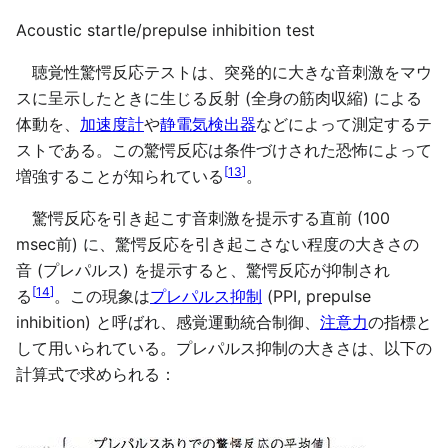
Acoustic startle/prepulse inhibition test
聴覚性驚愕反応テストは、突発的に大きな音刺激をマウ
スに呈示したときに生じる反射 (全身の筋肉収縮) による
体動を、
加速度計
や
静電気検出器
などによって測定するテ
ストである。この驚愕反応は条件づけされた恐怖によって
[
13
]
増強することが知られている
。
驚愕反応を引き起こす音刺激を提示する直前 (100
msec前) に、驚愕反応を引き起こさない程度の大きさの
音 (プレパルス) を提示すると、驚愕反応が抑制され
[
14
]
る
。この現象は
プレパルス抑制
(PPI, prepulse
inhibition) と呼ばれ、感覚運動統合制御、
注意力
の指標と
して用いられている。プレパルス抑制の大きさは、以下の
計算式で求められる：