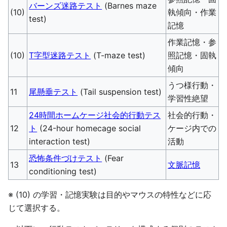
バーンズ迷路テスト
(Barnes maze
(10)
執傾向・作業
test)
記憶
作業記憶・参
(10)
T字型迷路テスト
(T-maze test)
照記憶・固執
傾向
うつ様行動・
11
尾懸垂テスト
(Tail suspension test)
学習性絶望
24時間ホームケージ社会的行動テス
社会的行動・
12
ト
(24-hour homecage social
ケージ内での
interaction test)
活動
恐怖条件づけテスト
(Fear
13
文脈記憶
conditioning test)
※ (10) の学習・記憶実験は目的やマウスの特性などに応
じて選択する。