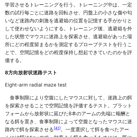
学習させるトレーニングを行う。トレーニング中は、一定
数の試行毎ごとに迷路を回転させ、円盤上の小さな傷や匂
いなど迷路内の刺激を逃避箱の位置を記憶する手がかりと
して使わせないようにする。トレーニング後、逃避箱を外
した状態でマウスに迷路上を探索させ、逃避箱があった場
所にどの程度留まるかを測定するプローブテストを行うこ
とで、空間記憶をどの程度保持し想起できていたのかを評
価する。
8方向放射状迷路テスト
Eight-arm radial maze test
食事制限により空腹にしたマウスに対して、迷路上の餌
を探索させることで空間記憶を評価するテスト。プラット
フォームから放射状に延びた8本のアームの先端に報酬と
なる餌を置き、食事制限によって空腹となったマウスに迷
[
41
]
路内で餌を探索させる
。一度選択して餌を食べたアー