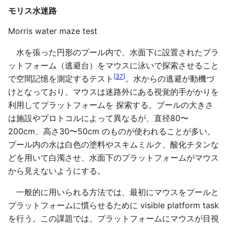
モリス水迷路
Morris water maze test
水を張った円形のプール内で、水面下に設置されたプラ
ットフォーム（逃避台）をマウスに泳いで探索させること
[
37
]
で空間記憶を測定するテスト
。水からの逃避が動機づ
けとなっており、マウスは迷路外にある視覚的手がかりを
利用してプラットフォームを 探索する。プールの大きさ
は施設やプロトコルによって異なるが、直径80〜
200cm、高さ30〜50cm のものが使われることが多い。
プール内の水は白色の塗料やスキムミルク、酸化チタンな
どを用いて白濁させ、水面下のプラットフォームがマウス
から見えないようにする。
一般的に用いられる方法では、最初にマウスをプールと
プラットフォームに慣らせるために visible platform task
を行う。この課題では、プラットフォームにマウスが目視