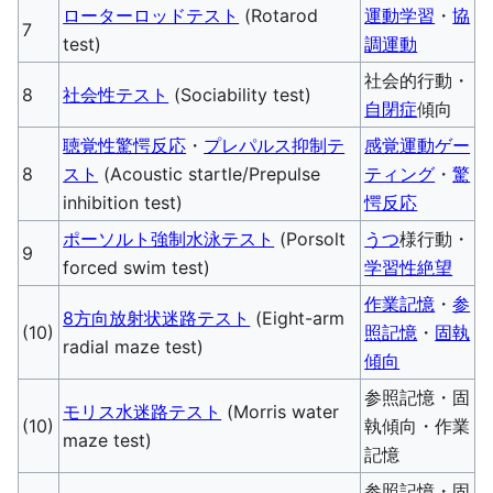
ローターロッドテスト
(Rotarod
運動学習
・
協
7
test)
調運動
社会的行動・
8
社会性テスト
(Sociability test)
自閉症
傾向
聴覚性驚愕反応
・
プレパルス抑制テ
感覚運動ゲー
8
スト
(Acoustic startle/Prepulse
ティング
・
驚
inhibition test)
愕反応
ポーソルト強制水泳テスト
(Porsolt
うつ
様行動・
9
forced swim test)
学習性絶望
作業記憶
・
参
8方向放射状迷路テスト
(Eight-arm
(10)
照記憶
・
固執
radial maze test)
傾向
参照記憶・固
モリス水迷路テスト
(Morris water
(10)
執傾向・作業
maze test)
記憶
参照記憶・固