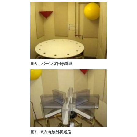
図6．バーンズ円形迷路
図7．8方向放射状迷路