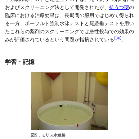
およびスクリーニング法として開発されたが、
抗うつ薬
の
臨床における治療効果は、長期間の服用ではじめて得られ
る一方、ポーソルト強制水泳テストと尾懸垂テストを用い
たこれらの薬剤のスクリーニングでは急性投与での効果の
[
36
]
みが評価されているという問題が指摘されている
。
学習・記憶
図5．モリス水迷路