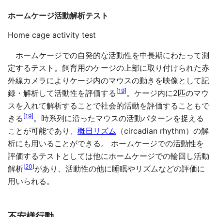
ホームケージ活動解析テスト
Home cage activity test
ホームケージでの自発的な活動性を中長期にわたって測
定するテスト。飼育用のケージの上部に取り付けられた赤
外線カメラによりケージ内のマウスの動きを映像として記
[
19
]
録・解析して活動性を評価する
。ケージ内に2匹のマウ
スを入れて解析することで社会的活動を評価することもで
[
19
]
きる
。時系列に沿ったマウスの活動パターンを捉える
ことが可能であり、
概日リズム
（circadian rhythm）の解
析にも用いることができる。 ホームケージでの活動性を
評価するテストとしては他にホームケージでの輪回し活動
[
20
]
解析
があり、活動性の他に睡眠やリズムなどの評価に
用いられる。
不安様行動