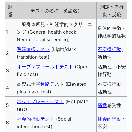
順
測定する行
テストの名称（英語名）
番
動・反応
一般身体所見・神経学的スクリーニ
身体的特徴・
1
ング (General health check,
神経学的症状
Neurological screening)
明暗選択テスト
(Light/dark
不安様行動
、
2
transition test)
活動性
オープンフィールドテスト
(Open
活動性・不安
3
field test)
様行動
高架式十字
迷路
テスト (Elevated
不安様行動、
4
plus maze test)
活動性
ホットプレートテスト
(Hot plate
5
痛覚
感受性
test)
社会的行動テスト
(Social
社会的行動
・
6
interaction test)
不安