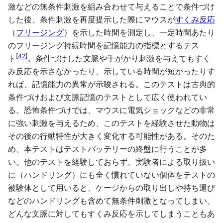
激などの無条件刺激を組み合わせて与えることで条件づけ
した後、条件刺激を再度提示した際にマウスが
すくみ反応
（
フリージング
）を示した時間を測定し、一定時間あたり
のフリージング持続時間を記憶能力の指標とするテス
[
42
]
ト
。条件づけした文脈や手がかり刺激を与えてもすく
み反応を示さなかったり、示している時間が短かったりす
れば、記憶能力の異常が示唆される。このテストは古典的
条件づけおよび文脈記憶のテストとして広く使われてい
る。恐怖条件づけでは、マウスに電気ショックなどの非常
に強い刺激を与えるため、このテストを経験させた動物は
その後の行動特性が大きく変化する可能性がある。そのた
め、本テストはテストバッテリーの終盤に行うことが多
い。他のテストを経験しておらず、実験者による取り扱い
に（ハンドリング）にも全く慣れていない個体をテストの
被験体として用いると、ケージからの取り出しや持ち運び
などのハンドリングも含めて無条件刺激となってしまい、
どんな文脈に対してもすくみ反応を示してしまうこともあ