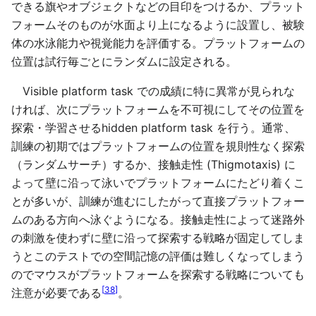
できる旗やオブジェクトなどの目印をつけるか、プラット
フォームそのものが水面より上になるように設置し、被験
体の水泳能力や視覚能力を評価する。プラットフォームの
位置は試行毎ごとにランダムに設定される。
Visible platform task での成績に特に異常が見られな
ければ、次にプラットフォームを不可視にしてその位置を
探索・学習させるhidden platform task を行う。通常、
訓練の初期ではプラットフォームの位置を規則性なく探索
（ランダムサーチ）するか、接触走性 (Thigmotaxis) に
よって壁に沿って泳いでプラットフォームにたどり着くこ
とが多いが、訓練が進むにしたがって直接プラットフォー
ムのある方向へ泳ぐようになる。接触走性によって迷路外
の刺激を使わずに壁に沿って探索する戦略が固定してしま
うとこのテストでの空間記憶の評価は難しくなってしまう
のでマウスがプラットフォームを探索する戦略についても
[
38
]
注意が必要である
。