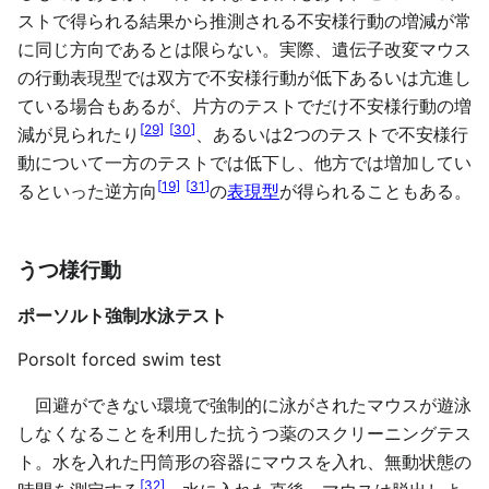
ストで得られる結果から推測される不安様行動の増減が常
に同じ方向であるとは限らない。実際、遺伝子改変マウス
の行動表現型では双方で不安様行動が低下あるいは亢進し
ている場合もあるが、片方のテストでだけ不安様行動の増
[
29
]
[
30
]
減が見られたり
、あるいは2つのテストで不安様行
動について一方のテストでは低下し、他方では増加してい
[
19
]
[
31
]
るといった逆方向
の
表現型
が得られることもある。
うつ様行動
ポーソルト強制水泳テスト
Porsolt forced swim test
回避ができない環境で強制的に泳がされたマウスが遊泳
しなくなることを利用した抗うつ薬のスクリーニングテス
ト。水を入れた円筒形の容器にマウスを入れ、無動状態の
[
32
]