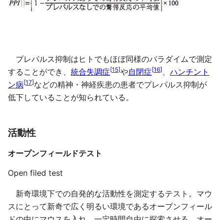
プレパルス抑制はヒトでもほぼ同様のパラダイムで測定
[
15
]
[
16
]
することができ、
統合失調症
や
自閉症
、
ハンチント
[
17
]
ン病
などの精神・神経疾患の患者でプレパルス抑制が
低下していることが知られている。
活動性
オープンフィールドテスト
Open filed test
新奇環境下での自発的な活動性を測定するテスト。マウ
スにとって新奇で広く明るい環境であるオープンフィール
ドの中にマウスを入れ、一定時間自由に探索させる。オー