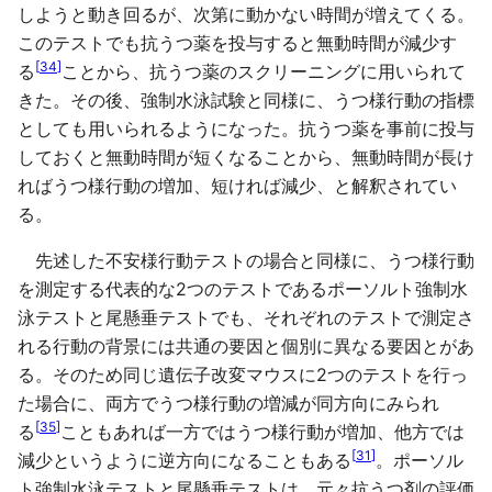
しようと動き回るが、次第に動かない時間が増えてくる。
このテストでも抗うつ薬を投与すると無動時間が減少す
[
34
]
る
ことから、抗うつ薬のスクリーニングに用いられて
きた。その後、強制水泳試験と同様に、うつ様行動の指標
としても用いられるようになった。抗うつ薬を事前に投与
しておくと無動時間が短くなることから、無動時間が長け
ればうつ様行動の増加、短ければ減少、と解釈されてい
る。
先述した不安様行動テストの場合と同様に、うつ様行動
を測定する代表的な2つのテストであるポーソルト強制水
泳テストと尾懸垂テストでも、それぞれのテストで測定さ
れる行動の背景には共通の要因と個別に異なる要因とがあ
る。そのため同じ遺伝子改変マウスに2つのテストを行っ
た場合に、両方でうつ様行動の増減が同方向にみられ
[
35
]
る
こともあれば一方ではうつ様行動が増加、他方では
[
31
]
減少というように逆方向になることもある
。ポーソル
ト強制水泳テストと尾懸垂テストは、元々抗うつ剤の評価