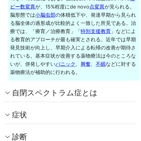
ピー数変異
が、15%程度にde novo
点変異
が見られる。
脳形態では
小脳
虫部
の体積低下や、発達早期から見られ
る脳全体の過形成が比較的よく一致した所見である。治
療では、「療育／治療教育」「
特別支援教育
」などによ
る教育的アプローチが最も確実とされる。近年では早期
発見技術が向上し、早期介入による転帰の改善が期待さ
れている。基本症状が改善する薬物療法は今のところな
いが、併発しやすい
パニック
、
興奮
、
不眠
などに対する
薬物療法が補助的に行われる。
自閉スペクトラム症とは
症状
診断