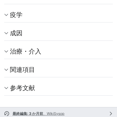
疫学
成因
治療・介入
関連項目
参考文献
最終編集: 3 か月前
、
WikiSysop