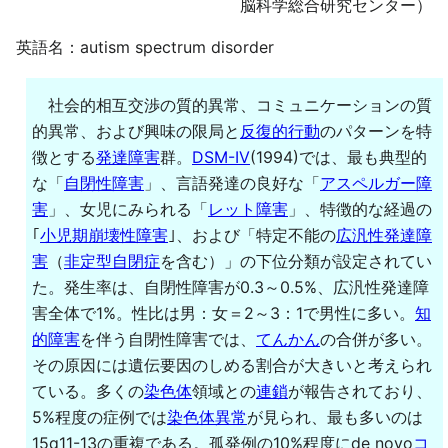
脳科学総合研究センター）
英語名：autism spectrum disorder
社会的相互交渉の質的異常、コミュニケーションの質
的異常、および興味の限局と
反復的行動
のパターンを特
徴とする
発達障害
群。
DSM-IV
(1994)では、最も典型的
な「
自閉性障害
」、言語発達の良好な「
アスペルガー障
害
」、女児にみられる「
レット障害
」、特徴的な経過の
｢
小児期崩壊性障害
｣、および「特定不能の
広汎性発達障
害
（
非定型自閉症
を含む）」の下位分類が設定されてい
た。発生率は、自閉性障害が0.3～0.5%、広汎性発達障
害全体で1%。性比は男：女＝2～3：1で男性に多い。
知
的障害
を伴う自閉性障害では、
てんかん
の合併が多い。
その原因には遺伝要因のしめる割合が大きいと考えられ
ている。多くの
染色体
領域との
連鎖
が報告されており、
5%程度の症例では
染色体異常
が見られ、最も多いのは
15q11-13の重複である。孤発例の10%程度にde novo
コ