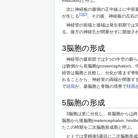
induction)と呼ぶ。
次に神経板の腹側の正中線上に中胚葉性
[
1
]
[
2
]
が生じる
。その後、神経板の左右
神経管の前端と後端は発生初期では完
る。後方の神経孔が閉塞せずに開放さ
3脳胞の形成
神経管の最前部では3つの中空の膨ら
は吻側から前脳胞(prosencephalon)
経管は脳胞と比較し、分化が進まず脊髄(
れることから、神経管の両端が閉塞す
で
頭屈
が、菱脳胞と脊髄の境界で
頚屈
5脳胞の形成
3脳胞は更に分化し、前脳胞からは終脳胞(telen
脳胞から後脳胞(metencephalon, hind
たこの時期を二次脳胞形成期と呼ぶ。
ヒトでは受精後5週目に二次脳胞形成