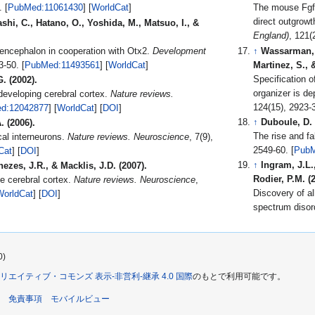
, 44(6), 663-8. [
PubMed:11061430
] [
WorldCat
]
The mouse Fgf8
direct outgrowt
shi, C., Hatano, O., Yoshida, M., Matsuo, I., &
England)
encephalon in cooperation with Otx2.
Development
↑
Wassarman, K
, 128(13), 2433-50. [
PubMed:11493561
] [
WorldCat
]
Martinez, S., 
Specification o
. (2002).
organizer is d
developing cerebral cortex.
Nature reviews.
d:12042877
] [
WorldCat
] [
DOI
]
↑
Duboule, D. 
 (2006).
The rise and fa
ical interneurons.
Nature reviews. Neuroscience
, 7(9),
2549-60. [
PubM
Cat
] [
DOI
]
↑
Ingram, J.L.
nezes, J.R., & Macklis, J.D. (2007).
Rodier, P.M. (
he cerebral cortex.
Nature reviews. Neuroscience
,
Discovery of a
WorldCat
] [
DOI
]
spectrum disor
0)
リエイティブ・コモンズ 表示-非営利-継承 4.0 国際
のもとで利用可能です。
免責事項
モバイルビュー