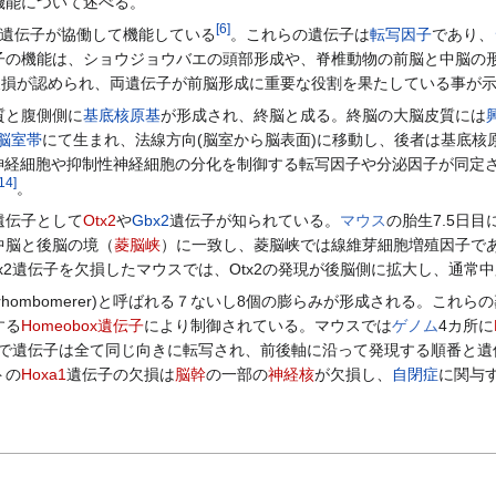
機能について述べる。
[
6
]
遺伝子が協働して機能している
。これらの遺伝子は
転写因子
であり、
の機能は、ショウジョウバエの頭部形成や、脊椎動物の前脳と中脳の形成
欠損が認められ、両遺伝子が前脳形成に重要な役割を果たしている事が
質と腹側側に
基底核原基
が形成され、終脳と成る。終脳の大脳皮質には
脳室帯
にて生まれ、法線方向(脳室から脳表面)に移動し、後者は基底
神経細胞や抑制性神経細胞の分化を制御する転写因子や分泌因子が同定
14
]
。
遺伝子として
Otx2
や
Gbx2
遺伝子が知られている。
マウス
の胎生7.5日目
は中脳と後脳の境（
菱脳峡
）に一致し、菱脳峡では線維芽細胞増殖因子で
x2遺伝子を欠損したマウスでは、Otx2の発現が後脳側に拡大し、通常中
(rhombomerer)と呼ばれる７ないし8個の膨らみが形成される。これ
する
Homeobox遺伝子
により制御されている。マウスでは
ゲノム
4カ所に
で遺伝子は全て同じ向きに転写され、前後軸に沿って発現する順番と遺伝
トの
Hoxa1
遺伝子の欠損は
脳幹
の一部の
神経核
が欠損し、
自閉症
に関与