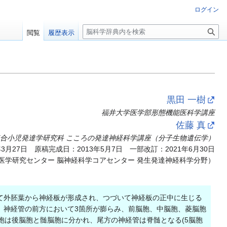
ログイン
検
閲覧
履歴表示
索
黒田 一樹
福井大学医学部形態機能医科学講座
佐藤 真
連合小児発達学研究科 こころの発達神経科学講座（分子生物遺伝学）
月27日 原稿完成日：2013年5月7日 一部改訂：2021年6月30日
医学研究センター 脳神経科学コアセンター 発生発達神経科学分野）
て外胚葉から神経板が形成され、つづいて神経板の正中に生じる
、神経管の前方において3箇所が膨らみ、前脳胞、中脳胞、菱脳胞
胞は後脳胞と髄脳胞に分かれ、尾方の神経管は脊髄となる(5脳胞