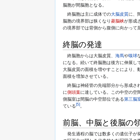
脳胞が間脳胞となる。
終脳胞は主に成体での
大脳皮質
に、
脳胞の境界部は狭くなり
菱脳峡
が形成
の境界部では背側から腹側に向かって
終脳の発達
終脳胞からは大脳皮質、
海馬
や
嗅球
になる。続いて終脳胞は後方に伸展し
大脳皮質の面積を増やすことにより、
面積を増加させている。
終脳は神経管の先端部分から形成され
に
側頭葉
に達している。この中空の空
側脳室は間脳の中空部位である
第三脳
[
5
]
ている
。
前脳、中脳と後脳の
発生過程の脳では数多くの遺伝子が発