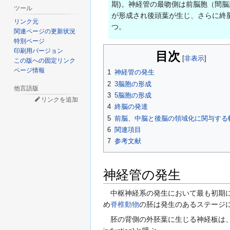
期)。神経管の最吻側は前脳胞（間
ツール
が形成され後頭葉が生じ、さらに終
リンク元
つ。
関連ページの更新状況
特別ページ
印刷用バージョン
目次
この版への固定リンク
ページ情報
1
神経管の発生
2
3脳胞の形成
他言語版
3
5脳胞の形成
リンクを追加
4
終脳の発達
5
前脳、中脳と後脳の領域化に関与する
6
関連項目
7
参考文献
神経管の発生
中枢神経系の発生において最も初期に起こる
め
脊椎動物
の胚は発生のあるステージにお
胚の背側の外胚葉に生じる神経板は、