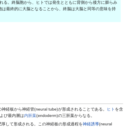
される。終脳胞から、ヒトでは発生とともに背側から後方に膨らみ
胞は最終的に大脳となることから、終脳は大脳と同等の意味を持
経板から神経管(neural tube)が形成されることである。
ヒト
を含
m)および最内層は
内胚葉
(endoderm)の三胚葉からなる。
肥厚して形成される。この神経板の形成過程を
神経誘導
(neural