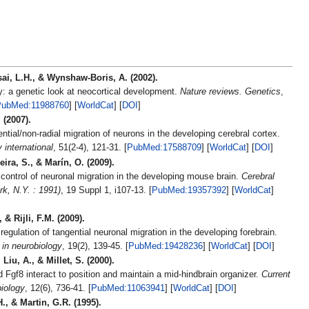
sai, L.H., & Wynshaw-Boris, A. (2002).
ey: a genetic look at neocortical development.
Nature reviews. Genetics
,
ubMed:11988760
] [
WorldCat
] [
DOI
]
 (2007).
ential/non-radial migration of neurons in the developing cerebral cortex.
 international
, 51(2-4), 121-31. [
PubMed:17588709
] [
WorldCat
] [
DOI
]
ira, S., & Marín, O. (2009).
 control of neuronal migration in the developing mouse brain.
Cerebral
k, N.Y. : 1991)
, 19 Suppl 1, i107-13. [
PubMed:19357392
] [
WorldCat
]
 & Rijli, F.M. (2009).
 regulation of tangential neuronal migration in the developing forebrain.
 in neurobiology
, 19(2), 139-45. [
PubMed:19428236
] [
WorldCat
] [
DOI
]
 Liu, A., & Millet, S. (2000).
Fgf8 interact to position and maintain a mid-hindbrain organizer.
Current
biology
, 12(6), 736-41. [
PubMed:11063941
] [
WorldCat
] [
DOI
]
., & Martin, G.R. (1995).