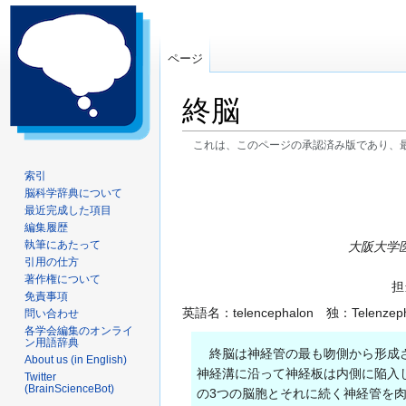
ページ
終脳
これは、このページの承認済み版であり、
ナ
検
索引
脳科学辞典について
ビ
索
最近完成した項目
ゲ
に
編集履歴
ー
移
執筆にあたって
大阪大学
シ
動
引用の仕方
ョ
著作権について
担
ン
免責事項
英語名：telencephalon 独：Telenzeph
問い合わせ
に
各学会編集のオンライ
移
ン用語辞典
終脳は神経管の最も吻側から形成さ
動
About us (in English)
神経溝に沿って神経板は内側に陥入
Twitter
(BrainScienceBot)
の3つの脳胞とそれに続く神経管を