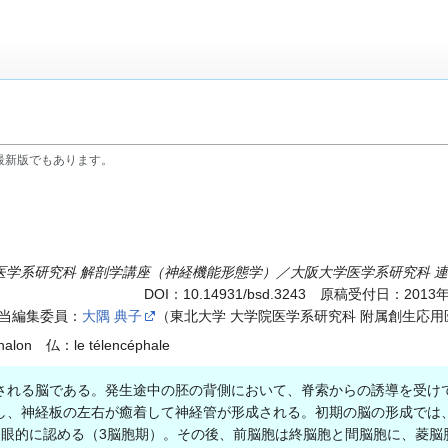
最新版でもあります。
医学系研究科 解剖学講座（神経機能形態学）／大阪大学医学系研究科 
DOI：
10.14931/bsd.3243
原稿受付日：2013年3
当編集委員：
大隅 典子
（東北大学 大学院医学系研究科 附属創生応用
alon 仏：le télencéphale
れる脳である。発生途中の胚の背側において、脊索からの誘導を受け
し、神経板の左右が癒着して神経管が形成される。初期の脳の形成では
肉眼的に認める（3脳胞期）。その後、前脳胞は終脳胞と間脳胞に、菱脳