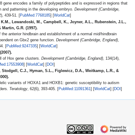
 gene encodes a family of polypeptides and is expressed in regions that
h and patterning in the developing embryo.
Development (Cambridge,
, 121(2), 439-51. [
PubMed:7768185
] [
WorldCat
]
.M., Lewandoski, M., Campbell, K., Joyner, A.L., Rubenstein, J.L.,
& Martin, G.R. (1997).
f the anterior hindbrain and establishment of a normal mid/hindbrain
ependent on Gbx2 gene function.
Development (Cambridge, England)
,
124(15), 2923-34. [
PubMed:9247335
] [
WorldCat
]
(2007).
ll of Hox gene clusters.
Development (Cambridge, England)
, 134(14),
ed:17553908
] [
WorldCat
] [
DOI
]
, Stodgell, C.J., Hyman, S.L., Figlewicz, D.A., Weitkamp, L.R., &
2000).
llelic variants of HOXA1 and HOXB1: genetic susceptibility to autism
ders.
Teratology
, 62(6), 393-405. [
PubMed:11091361
] [
WorldCat
] [
DOI
]