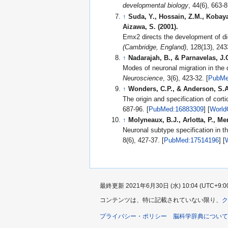
developmental biology
↑
Suda, Y., Hossain, Z.M., Kobaya
Aizawa, S. (2001).
Emx2 directs the development of di
(Cambridge, England)
↑
Nadarajah, B., & Parnavelas, J.G
Modes of neuronal migration in the 
Neuroscience
, 3(6), 423-32. [
PubMe
↑
Wonders, C.P., & Anderson, S.A.
The origin and specification of cort
687-96. [
PubMed:16883309
] [
World
↑
Molyneaux, B.J., Arlotta, P., Me
Neuronal subtype specification in t
8(6), 427-37. [
PubMed:17514196
] [
最終更新 2021年6月30日 (水) 10:04 (UTC+9:0
コンテンツは、特に記載されていない限り、
ク
プライバシー・ポリシー
脳科学辞典について