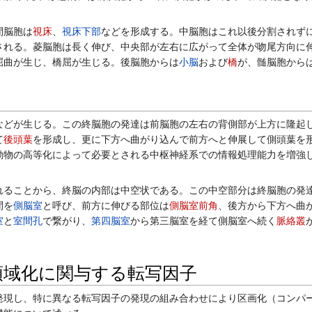
間脳胞は
視床
、
視床下部
などを形成する。中脳胞はこれ以後分割されず
される。菱脳胞は長く伸び、中央部が左右に広がって全体が吻尾方向に
屈曲が生じ、橋屈が生じる。後脳胞からは
小脳
および
橋
が、髄脳胞から
などが生じる。この終脳胞の発達は前脳胞の左右の背側部が上方に隆起
て
後頭葉
を形成し、更に下方へ曲がり込んで前方へと伸展して側頭葉を
動物の高等化によって必要とされる中枢神経系での情報処理能力を増強
ることから、終脳の内部は中空状である。この中空部分は終脳胞の発達
間を
側脳室
と呼び、前方に伸びる部位は
側脳室前角
、後方から下方へ曲
室
と
室間孔
で繋がり、
第四脳室
から第三脳室を経て側脳室へ続く
脈絡叢
領域化に関与する転写因子
現し、特に異なる転写因子の発現の組み合わせにより区画化（コンパー