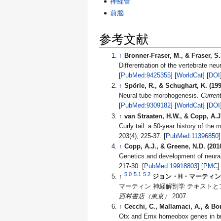
神経管
前脳
参考文献
↑
Bronner-Fraser, M., & Fraser, S.
Differentiation of the vertebrate neu
[
PubMed:9425355
] [
WorldCat
] [
DOI
↑
Spörle, R., & Schughart, K. (199
Neural tube morphogenesis.
Curren
[
PubMed:9309182
] [
WorldCat
] [
DOI
↑
van Straaten, H.W., & Copp, A.J.
Curly tail: a 50-year history of the
203(4), 225-37. [
PubMed:11396850
↑
Copp, A.J., & Greene, N.D. (201
Genetics and development of neura
217-30. [
PubMed:19918803
] [
PMC
5.0
5.1
5.2
↑
ジョン・H・マーティ
マーティン 神経解剖学 テキスト
西村書店（東京）
:2007
↑
Cecchi, C., Mallamaci, A., & Bon
Otx and Emx homeobox genes in b