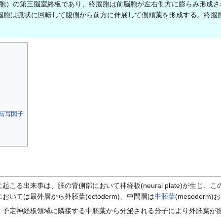
脳胞）の第三脳室終板であり、終脳胞は前脳胞が左右側方に膨らみ形成
脳胞は弧状に回転して腹側から前方に伸展して側頭葉を形成する。終脳
転写因子
出来事は、胚の背側部において神経板(neural plate)が生じ、この神
いては最外層から外胚葉(ectoderm)、中間層は
中胚葉
(mesoder
予定神経板領域に隣接する中胚葉から分泌される分子により外胚葉が