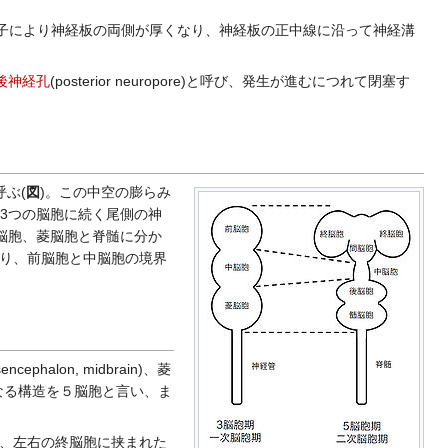
る分子により神経板の両側が厚くなり、神経板の正中線に沿って神経溝
後神経孔
(posterior neuropore)と呼び、発生が進むにつれて閉塞す
呼ぶ(
図
)。この中空の膨らみ
。これら3つの脳胞に続く尾側の神
、中脳胞、菱脳胞と脊髄に分か
り、前脳胞と中脳胞の境界
halon, midbrain)、菱
なる構造を５脳胞と言い、ま
、左右の終脳胞に挟まれた