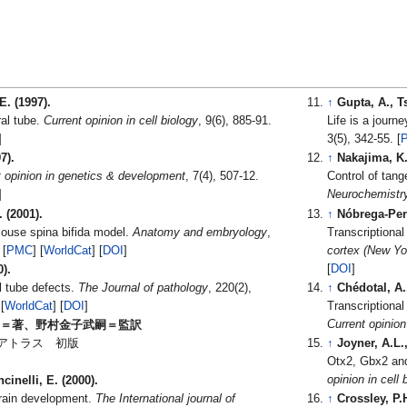
E. (1997).
↑
Gupta, A., T
ral tube.
Current opinion in cell biology
, 9(6), 885-91.
Life is a journ
]
3(5), 342-55. [
P
7).
↑
Nakajima, K.
t opinion in genetics & development
, 7(4), 507-12.
Control of tang
]
Neurochemistry
 (2001).
↑
Nóbrega-Pere
 mouse spina bifida model.
Anatomy and embryology
,
Transcriptional
] [
PMC
] [
WorldCat
] [
DOI
]
cortex (New Yor
[
DOI
]
0).
l tube defects.
The Journal of pathology
, 220(2),
↑
Chédotal, A.,
] [
WorldCat
] [
DOI
]
Transcriptional
Current opinion
ン＝著、野村金子武嗣＝監訳
とアトラス 初版
↑
Joyner, A.L.,
Otx2, Gbx2 and 
opinion in cell 
cinelli, E. (2000).
rain development.
The International journal of
↑
Crossley, P.H