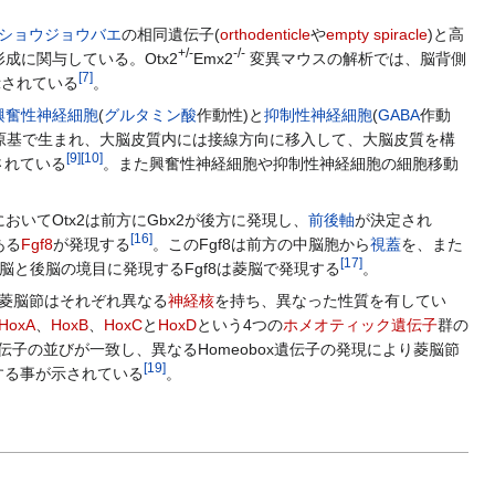
ショウジョウバエ
の相同遺伝子(
orthodenticle
や
empty spiracle
)と高
+/-
-/-
に関与している。Otx2
Emx2
変異マウスの解析では、脳背側
[
7
]
示されている
。
興奮性神経細胞
(
グルタミン酸
作動性)と
抑制性神経細胞
(
GABA
作動
核原基で生まれ、大脳皮質内には接線方向に移入して、大脳皮質を構
[
9
]
[
10
]
されている
。また興奮性神経細胞や抑制性神経細胞の細胞移動
においてOtx2は前方にGbx2が後方に発現し、
前後軸
が決定され
[
16
]
ある
Fgf8
が発現する
。このFgf8は前方の中脳胞から
視蓋
を、また
[
17
]
脳と後脳の境目に発現するFgf8は菱脳で発現する
。
らの菱脳節はそれぞれ異なる
神経核
を持ち、異なった性質を有してい
HoxA
、
HoxB
、
HoxC
と
HoxD
という4つの
ホメオティック遺伝子
群の
子の並びが一致し、異なるHomeobox遺伝子の発現により菱脳節
[
19
]
する事が示されている
。