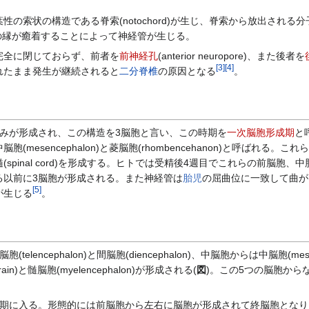
の索状の構造である脊索(notochord)が生じ、脊索から放出され
の縁が癒着することによって神経管が生じる。
全に閉じておらず、前者を
前神経孔
(anterior neuropore)、また後者を
[
3
]
[
4
]
れたまま発生が継続されると
二分脊椎
の原因となる
。
みが形成され、この構造を3脳胞と言い、この時期を
一次脳胞形成期
と
、中脳胞(mesencephalon)と菱脳胞(rhombencehanon)と呼ばれる
spinal cord)を形成する。ヒトでは受精後4週目でこれらの前脳胞
る以前に3脳胞が形成される。また神経管は
胎児
の屈曲位に一致して曲が
[
5
]
が生じる
。
cephalon)と間脳胞(diencephalon)、中脳胞からは中脳胞(mesencep
brain)と髄脳胞(myelencephalon)が形成される(
図
)。この5つの脳胞から
期に入る。形態的には前脳胞から左右に脳胞が形成されて終脳胞となり