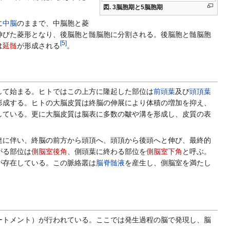
図. 3脳胞期と5脳胞期
に
中脳
のままで、中脳胞と菱
伸びた菱形となり、後脳胞と髄脳胞に分割される。後脳胞と髄脳胞
[
5
]
は
延髄
が形成される
。
して始まる。ヒトではこの上方に隆起した部位は
前頭葉
及び
頭頂葉
形成する。ヒトの大脳皮質は終脳の伸展により体積の増加を抑え、
している。更に大脳皮質は脳表に多数の皺や溝を形成し、皮質の表
に伴い、終脳の前方から頭頂へ、頭頂から後頭へと伸び、最終的
がる部位は
側脳室後角
、側頭葉に終わる部位を
側脳室下角
と呼ぶ。
が存在している。この脈絡叢は
脳脊髄液
を産生し、側脳室を満たし
トメント）が行われている。ここでは発生過程の脳で発現し、脳