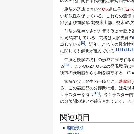
の区画化に関わる代表的な転写因子の
終脳の形成において
Otx
遺伝子と
Emx
い類似性を保っている。これらの遺伝子
部および間脳領域(視床上部、視床)の
前脳の発生が進むと背側側に大脳皮
性)が存在している。前者は大脳皮質の
[
8
]
成している
。近年、これらの興奮性
[
11
]
[
12
]
[
13
]
[
に関しても解明が進んでいる
中脳と後脳の境目の形成に関与する
[
15
]
る
。このOtx2とGbx2の発現境界
後方の菱脳胞から小脳を誘導する。Gb
後脳では、発生の一時期に、
菱脳節
る。この菱脳節の分節間の違いは発現
[
18
]
クラスターを持つ
。各クラスター内
の分節間の違いが確立されている。ヒ
関連項目
脳胞形成