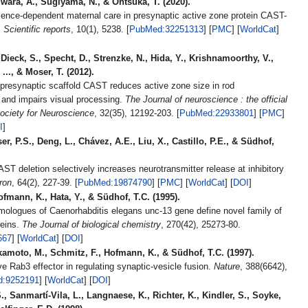
wara, A., Sugiyama, N., & Ohtsuka, T. (2020).
ience-dependent maternal care in presynaptic active zone protein CAST-
.
Scientific reports
, 10(1), 5238. [
PubMed:32251313
] [
PMC
] [
WorldCat
]
Dieck, S., Specht, D., Strenzke, N., Hida, Y., Krishnamoorthy, V.,
..., & Moser, T. (2012).
 presynaptic scaffold CAST reduces active zone size in rod
 and impairs visual processing.
The Journal of neuroscience : the official
Society for Neuroscience
, 32(35), 12192-203. [
PubMed:22933801
] [
PMC
]
I
]
er, P.S., Deng, L., Chávez, A.E., Liu, X., Castillo, P.E., & Südhof,
T deletion selectively increases neurotransmitter release at inhibitory
ron
, 64(2), 227-39. [
PubMed:19874790
] [
PMC
] [
WorldCat
] [
DOI
]
ofmann, K., Hata, Y., & Südhof, T.C. (1995).
logues of Caenorhabditis elegans unc-13 gene define novel family of
teins.
The Journal of biological chemistry
, 270(42), 25273-80.
667
] [
WorldCat
] [
DOI
]
amoto, M., Schmitz, F., Hofmann, K., & Südhof, T.C. (1997).
ve Rab3 effector in regulating synaptic-vesicle fusion.
Nature
, 388(6642),
:9252191
] [
WorldCat
] [
DOI
]
., Sanmartí-Vila, L., Langnaese, K., Richter, K., Kindler, S., Soyke,