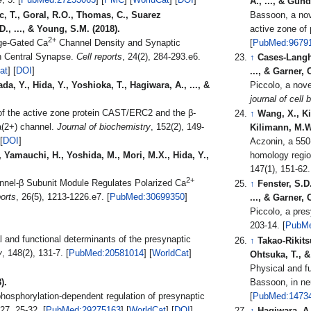
e
, 5. [
PubMed:27253063
] [
PMC
] [
WorldCat
] [
DOI
]
A., ..., & Gund
, T., Goral, R.O., Thomas, C., Suarez
Bassoon, a nove
., ..., & Young, S.M. (2018).
active zone of
2+
ge-Gated Ca
Channel Density and Synaptic
[
PubMed:9679
n Central Synapse.
Cell reports
, 24(2), 284-293.e6.
↑
Cases-Langho
at
] [
DOI
]
..., & Garner, 
a, Y., Hida, Y., Yoshioka, T., Hagiwara, A., ..., &
Piccolo, a nov
journal of cell 
 of the active zone protein CAST/ERC2 and the β-
↑
Wang, X., Ki
a(2+) channel.
Journal of biochemistry
, 152(2), 149-
Kilimann, M.W.
] [
DOI
]
Aczonin, a 550-
 Yamauchi, H., Yoshida, M., Mori, M.X., Hida, Y.,
homology regio
2+
nel-β Subunit Module Regulates Polarized Ca
↑
Fenster, S.D
ports
, 26(5), 1213-1226.e7. [
PubMed:30699350
]
..., & Garner, 
Piccolo, a pres
203-14. [
PubMe
 and functional determinants of the presynaptic
↑
Takao-Rikits
y
, 148(2), 131-7. [
PubMed:20581014
] [
WorldCat
]
Ohtsuka, T., & 
Physical and fu
).
Bassoon, in ne
phosphorylation-dependent regulation of presynaptic
[
PubMed:1473
, 127, 25-32. [
PubMed:29275163
] [
WorldCat
] [
DOI
]
↑
Hagiwara, A.,