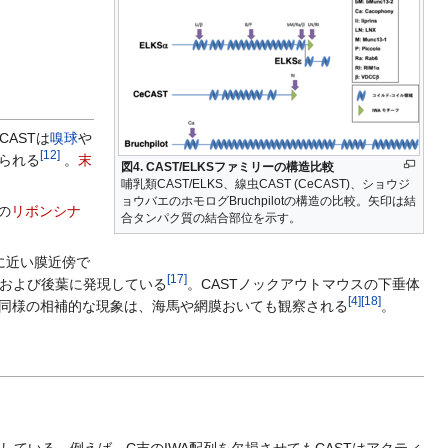
CASTは
嗅球
や
[
12
]
られる
。
末
図4. CAST/ELKSファミリーの構造比較
哺乳類CAST/ELKS、線虫CAST (CeCAST)、ショウジ
ョウバエのホモログBruchpilotの構造の比較。矢印は結
の
リボンシナ
合タンパク質の結合部位を示す。
に近い膜近傍で
[
17
]
および後葉に発現している
。CASTノックアウトマウスの下垂体
[
4
]
[
18
]
。同様の相補的な現象は、海馬や網膜おいても観察される
。