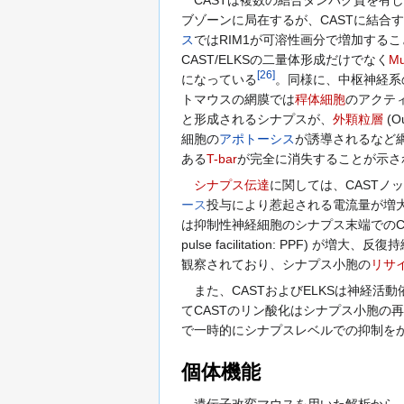
CASTは複数の結合タンパク質を有
ブゾーンに局在するが、CASTに結合す
ス
ではRIM1が可溶性画分で増加すること
CAST/ELKSの二量体形成だけでなく
Mu
[
26
]
になっている
。同様に、中枢神経系の
トマウスの網膜では
稈体細胞
のアクテ
と形成されるシナプスが、
外顆粒層
(O
細胞の
アポトーシス
が誘導されるなど
ある
T-bar
が完全に消失することが示さ
シナプス伝達
に関しては、CASTノ
ース
投与により惹起される電流量が増
は抑制性神経細胞のシナプス末端でのC
pulse facilitation: PPF) が
観察されており、シナプス小胞の
リサ
また、CASTおよびELKSは神経活
てCASTのリン酸化はシナプス小胞
で一時的にシナプスレベルでの抑制を
個体機能