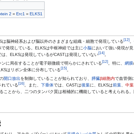
tein 2
=
Erc1
=
ELKS1
[
12
]
KSは脳神経系および脳以外のさまざまな組織・細胞で発現している
。
で発現している。ELKSは中枢神経では主に
小脳
において強い発現が見
[
14
]
は、ELKSは発現しているがCASTは発現していない
。
[
12
]
ンに局在することが電子顕微鏡で明らかにされている
。特に、
網膜
[
15
]
LKSはリボン全体に分布している
。
の
開口放出
を制御していることが知られており、
膵臓
β細胞内
で血管側
[
16
]
されている
。また、
下垂体
では、CASTは
後葉
に、ELKSは
前葉
、
中葉
加することから、二つのタンパク質は相補的に機能していると考えられる
能