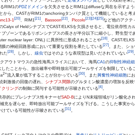
しており、アクティブゾーンにおいて
足場タンパク質
としての役割を果た
るRIM1の
PDZドメイン
を欠失させるとRIM1はdiffuseな局在を示すよ
から、CASTがRIM1のanchoringタンパク質として機能していると考
[
20
]
[
21
]
[
22
]
[
23
]
[
24
]
[
25
]
nc13-1
、RIM1
、
Bassoon
、
Piccolo
など他のアクテ
Calyx of HeldシナプスでCAST/ELKSを欠損させると、電位依
ィブゾーンであるリボンシナプスの長さが半分以下に縮小し、野生型で
[
18
]
uter nuclear layer: ONL) に異所性に形成されることや
、CAST/E
[
27
]
網膜の神経回路形成において重要な役割を果たしている
。また、ショ
[
28
]
[
29
]
れた
。しかし、
線虫
ではそのような表現型は見いだされていない
ックアウトマウスの急性海馬スライスにおいて、海馬
CA1
の
抑制性神経細
大したことから、放出確率や即時放出可能プールサイズを制限している
2+
[
30
]
a
流入量が低下することが分かっている
。また
興奮性神経細胞
に
増大、反復持続刺激後の回復の遅れ、
シナプス間隙
のグルタミン酸濃度の増加を反映
[
4
]
イクリング
の制御に関与する可能性が示唆されている
。
動依存的にプレシナプス性キナーゼ
SAD-B
によりN末端領域がリン酸化さ
の再補充を遅らせ、即時放出可能プールサイズを下げる。こうした事実か
[
31
]
かけている可能性が示唆されている
。