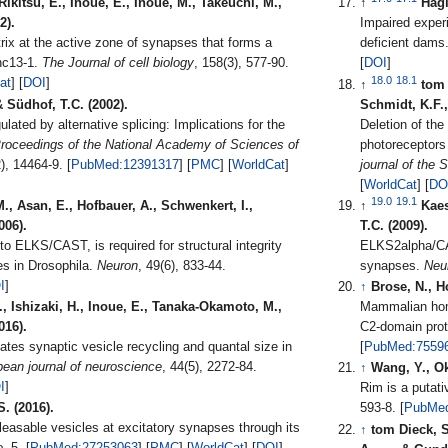
Rikitsu, E., Inoue, E., Inoue, M., Takeuchi, M.,
↑
Hagi
2).
Impaired exper
trix at the active zone of synapses that forms a
deficient dams
nc13-1.
The Journal of cell biology
, 158(3), 577-90.
[
DOI
]
18.0
18.1
at
] [
DOI
]
↑
tom 
& Südhof, T.C. (2002).
Schmidt, K.F., 
ulated by alternative splicing: Implications for the
Deletion of the
roceedings of the National Academy of Sciences of
photoreceptors
, 99(22), 14464-9. [
PubMed:12391317
] [
PMC
] [
WorldCat
]
journal of the 
[
WorldCat
] [
DO
19.0
19.1
., Asan, E., Hofbauer, A., Schwenkert, I.,
↑
Kaes
006).
T.C. (2009).
to ELKS/CAST, is required for structural integrity
ELKS2alpha/CAS
es in Drosophila.
Neuron
, 49(6), 833-44.
synapses.
Neu
I
]
↑
Brose, N., H
., Ishizaki, H., Inoue, E., Tanaka-Okamoto, M.,
Mammalian homo
016).
C2-domain pro
tes synaptic vesicle recycling and quantal size in
[
PubMed:7559
ean journal of neuroscience
, 44(5), 2272-84.
↑
Wang, Y., Ok
I
]
Rim is a putati
S. (2016).
593-8. [
PubMed
eleasable vesicles at excitatory synapses through its
↑
tom Dieck, S