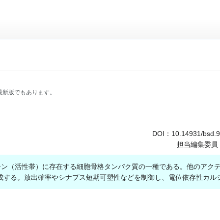
最新版でもあります。
DOI：
10.14931/bsd.
担当編集委員
活性帯）に存在する細胞骨格タンパク質の一種である。他のアクティブゾーンタンパ
成する。放出確率やシナプス短期可塑性などを制御し、電位依存性カル