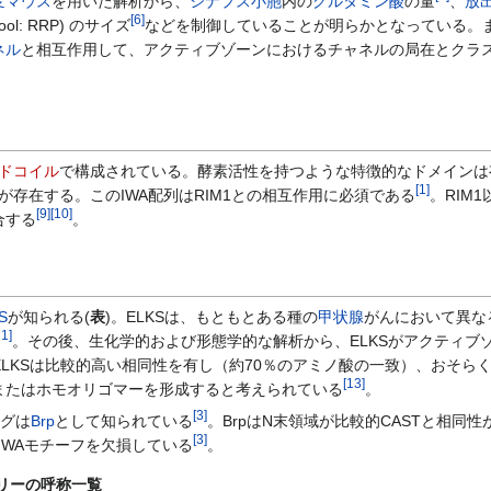
変マウス
を用いた解析から、
シナプス小胞
内の
グルタミン酸
の量
、
放
[
6
]
e pool: RRP) のサイズ
などを制御していることが明らかとなっている。
ネル
と相互作用して、アクティブゾーンにおけるチャネルの局在とクラ
。
ドコイル
で構成されている。酵素活性を持つような特徴的なドメインは
[
1
]
が存在する。このIWA配列はRIM1との相互作用に必須である
。RIM
[
9
]
[
10
]
合する
。
S
が知られる(
表
)。ELKSは、もともとある種の
甲状腺
がんにおいて異な
11
]
。その後、生化学的および形態学的な解析から、ELKSがアクティブ
とELKSは比較的高い相同性を有し（約70％のアミノ酸の一致）、おそら
[
13
]
またはホモオリゴマーを形成すると考えられている
。
[
3
]
ログは
Brp
として知られている
。BrpはN末領域が比較的CASTと相同性
[
3
]
なIWAモチーフを欠損している
。
ミリーの呼称一覧