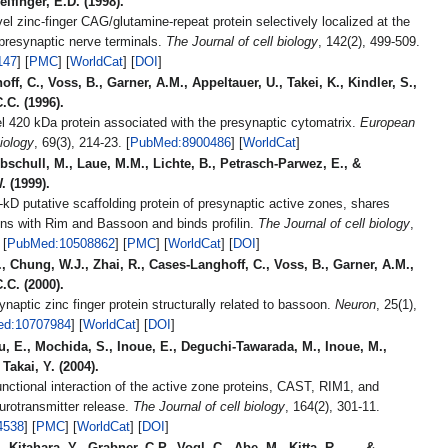
elfinger, E.D. (1998).
l zinc-finger CAG/glutamine-repeat protein selectively localized at the
 presynaptic nerve terminals.
The Journal of cell biology
, 142(2), 499-509.
147
] [
PMC
] [
WorldCat
] [
DOI
]
ff, C., Voss, B., Garner, A.M., Appeltauer, U., Takei, K., Kindler, S.,
C.C. (1996).
el 420 kDa protein associated with the presynaptic cytomatrix.
European
biology
, 69(3), 214-23. [
PubMed:8900486
] [
WorldCat
]
bschull, M., Laue, M.M., Lichte, B., Petrasch-Parwez, E., &
 (1999).
kD putative scaffolding protein of presynaptic active zones, shares
ns with Rim and Bassoon and binds profilin.
The Journal of cell biology
,
147(1), 151-62. [
PubMed:10508862
] [
PMC
] [
WorldCat
] [
DOI
]
., Chung, W.J., Zhai, R., Cases-Langhoff, C., Voss, B., Garner, A.M.,
C.C. (2000).
ynaptic zinc finger protein structurally related to bassoon.
Neuron
, 25(1),
d:10707984
] [
WorldCat
] [
DOI
]
u, E., Mochida, S., Inoue, E., Deguchi-Tawarada, M., Inoue, M.,
Takai, Y. (2004).
nctional interaction of the active zone proteins, CAST, RIM1, and
urotransmitter release.
The Journal of cell biology
, 164(2), 301-11.
4538
] [
PMC
] [
WorldCat
] [
DOI
]
 Kitahara, Y., Grabner, C.P., Vogl, C., Abe, M., Kitta, R., ..., &