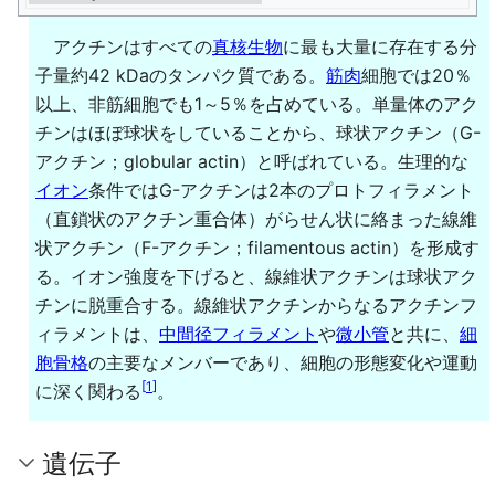
アクチンはすべての
真核生物
に最も大量に存在する分
子量約42 kDaのタンパク質である。
筋肉
細胞では20％
以上、非筋細胞でも1～5％を占めている。単量体のアク
チンはほぼ球状をしていることから、球状アクチン（G-
アクチン；globular actin）と呼ばれている。生理的な
イオン
条件ではG-アクチンは2本のプロトフィラメント
（直鎖状のアクチン重合体）がらせん状に絡まった線維
状アクチン（F-アクチン；filamentous actin）を形成す
る。イオン強度を下げると、線維状アクチンは球状アク
チンに脱重合する。線維状アクチンからなるアクチンフ
ィラメントは、
中間径フィラメント
や
微小管
と共に、
細
胞骨格
の主要なメンバーであり、細胞の形態変化や運動
[
1
]
に深く関わる
。
遺伝子