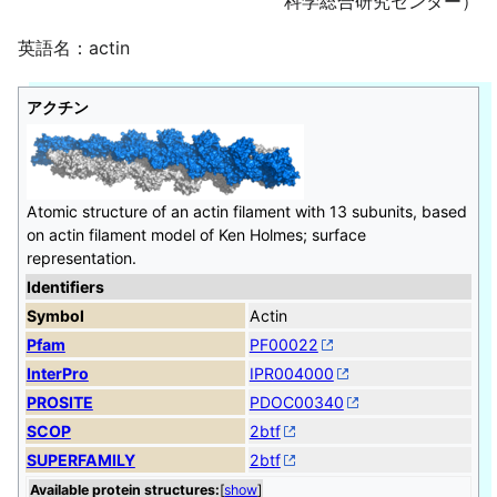
科学総合研究センター）
英語名：actin
アクチン
Atomic structure of an actin filament with 13 subunits, based
on actin filament model of Ken Holmes; surface
representation.
Identifiers
Symbol
Actin
Pfam
PF00022
InterPro
IPR004000
PROSITE
PDOC00340
SCOP
2btf
SUPERFAMILY
2btf
Available protein structures:
[
show
]