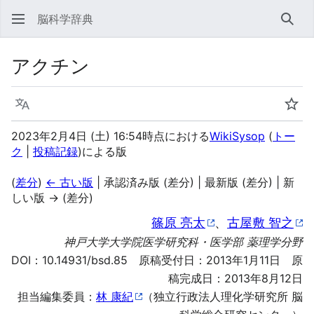
脳科学辞典
検索
アクチン
言語
ウォ
2023年2月4日 (土) 16:54時点における
WikiSysop
(
トー
ク
|
投稿記録
)
による版
(
差分
)
← 古い版
| 承認済み版 (差分) | 最新版 (差分) | 新
しい版 → (差分)
篠原 亮太
、
古屋敷 智之
神戸大学大学院医学研究科・医学部 薬理学分野
DOI：
10.14931/bsd.85
原稿受付日：2013年1月11日 原
稿完成日：2013年8月12日
担当編集委員：
林 康紀
（独立行政法人理化学研究所 脳