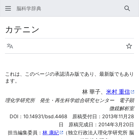
脳科学辞典
検索
カテニン
言語
ウォ
これは、このページの承認済み版であり、最新版でもあり
ます。
林 華子、
米村 重信
理化学研究所 発生・再生科学総合研究センター 電子顕
微鏡解析室
DOI：
10.14931/bsd.4468
原稿受付日：2013年11月28
日 原稿完成日：2014年3月20日
担当編集委員：
林 康紀
（独立行政法人理化学研究所 脳