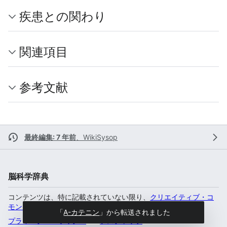
疾患との関わり
関連項目
参考文献
最終編集: 7 年前
、
WikiSysop
脳科学辞典
コンテンツは、特に記載されていない限り、
クリエイティブ・コ
モンズ 表示-非営利-継承 4.0 国際
のもとで利用可能です。
「
Α-カテニン
」から転送されました
プライバシー・ポリシー
デスクトップ