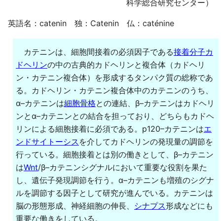
科学総合研究センター）
英語名：catenin 独：Catenin 仏：caténine
カテニンは、細胞間接着の必須因子である
接着分子
カ
ドヘリン
の中の古典的カドヘリンと複合体（カドヘリ
ン・カテニン複合体）を形成するタンパク質の総称であ
る。カドヘリン・カテニン複合体中のカテニンのうち、
α–カテニンは
細胞骨格
との連結、β–カテニンはカドヘリ
ンとα–カテニンとの結合を担っており、どちらもカドヘ
リンによる細胞接着に必須である。p120–カテニンは
エ
ンドサイトーシス
を介してカドヘリンの発現量の調節を
行っている。細胞接着とは別の働きとして、β–カテニン
は
Wnt
/β–カテニンシグナルにおいて重要な役割を果た
し、遺伝子発現調節を行う。α–カテニンも増殖のシグナ
ルを調節する因子として研究が進んでいる。カテニンは
脳の形態形成、神経細胞の伸長、
シナプス
形成などにも
重要な働きをしている。