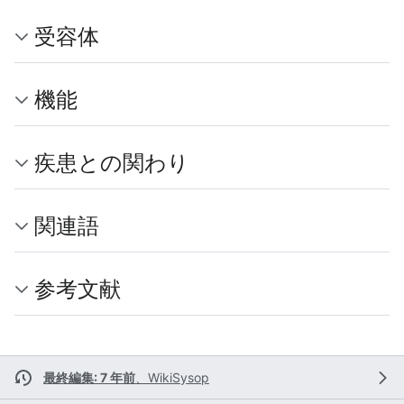
受容体
機能
疾患との関わり
関連語
参考文献
最終編集: 7 年前
、
WikiSysop