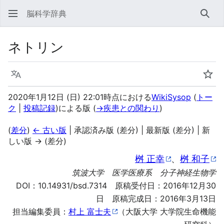
脳科学辞典
検索
ネトリン
言語
ウォ
2020年1月12日 (日) 22:01時点における
WikiSysop
(
トー
ク
|
投稿記録
)
による版
(
→
疾患との関わり
)
(
差分
)
← 古い版
| 承認済み版 (差分) | 最新版 (差分) | 新
しい版 → (差分)
桝 正幸
、
桝 和子
筑波大学 医学医療系 分子神経生物学
DOI：
10.14931/bsd.7314
原稿受付日：2016年12月30
日 原稿完成日：2016年3月13日
担当編集委員：
村上 富士夫
（大阪大学 大学院生命機能