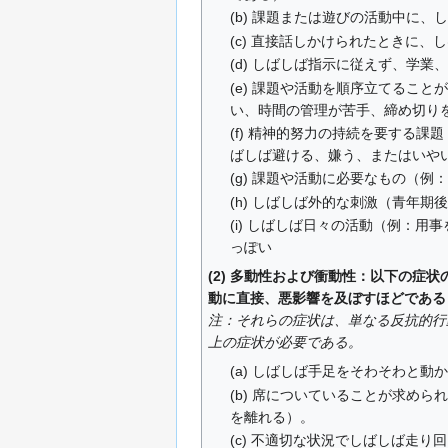
(b) 課題または遊びの活動中に
(c) 直接話しかけられたときに
(d) しばしば指示に従えず、学
(e) 課題や活動を順序立てるこ
い、時間の管理が苦手、締め切り
(f) 精神的努力の持続を要する
ばしば避ける、嫌う、またはいや
(g) 課題や活動に必要なもの（
(h) しばしば外的な刺激（青年
(i) しばしば日々の活動（例：
っぽい
(2) 多動性および衝動性：以下の症
動に直接、悪影響を及ぼすほどである
注：それらの症状は、単なる反抗的行
上の症状が必要である。
(a) しばしば手足をそわそわと
(b) 席についていることが求め
を離れる）。
(c) 不適切な状況でしばしば走