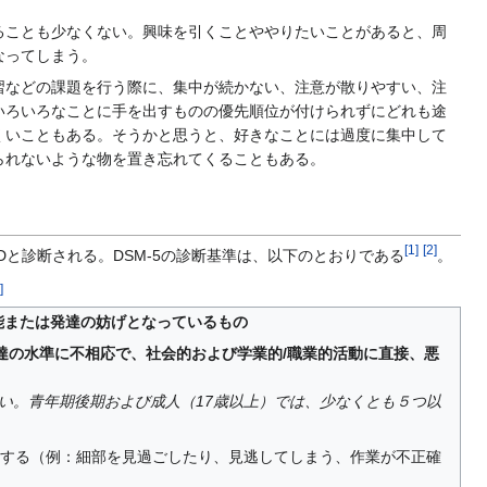
ことも少なくない。興味を引くことややりたいことがあると、周
なってしまう。
などの課題を行う際に、集中が続かない、注意が散りやすい、注
いろいろなことに手を出すものの優先順位が付けられずにどれも途
くいこともある。そうかと思うと、好きなことには過度に集中して
られないような物を置き忘れてくることもある。
[
1
]
[
2
]
と診断される。DSM-5の診断基準は、以下のとおりである
。
]
機能または発達の妨げとなっているもの
発達の水準に不相応で、社会的および学業的/職業的活動に直接、悪
い。青年期後期および成人（17歳以上）では、少なくとも５つ以
をする（例：細部を見過ごしたり、見逃してしまう、作業が不正確