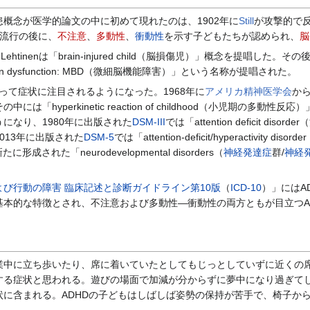
概念が医学的論文の中に初めて現れたのは、1902年に
Still
が攻撃的で
流行の後に、
不注意
、
多動性
、
衝動性
を示す子どもたちが認められ、
脳
htinenは「brain-injured child（脳損傷児）」概念を提唱した。その後
in dysfunction: MBD（微細脳機能障害）」という名称が提唱された。
って症状に注目されるようになった。1968年に
アメリカ精神医学会
か
中には「hyperkinetic reaction of childhood（小児期
になり、1980年に出版された
DSM-III
では「attention defici
013年に出版された
DSM-5
では「attention-deficit/hyperacti
たに形成された「neurodevelopmental disorders（
神経発達症
群/
神経
よび行動の障害 臨床記述と診断ガイドライン第10版
（
ICD-10
）」にはA
本的な特徴とされ、不注意および多動性―衝動性の両方ともが目立つA
中に立ち歩いたり、席に着いていたとしてもじっとしていずに近くの席
する症状と思われる。遊びの場面で加減が分からずに夢中になり過ぎて
状に含まれる。ADHDの子どもはしばしば姿勢の保持が苦手で、椅子か