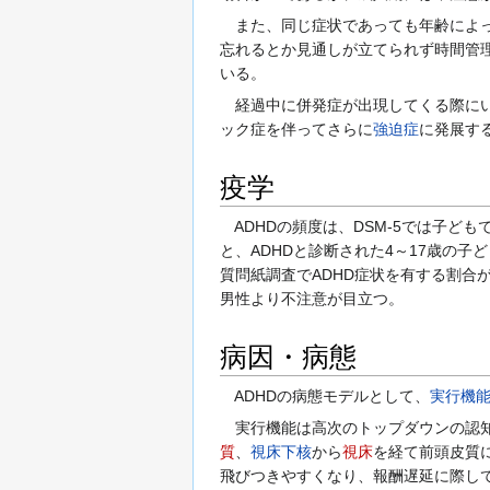
また、同じ症状であっても年齢によっ
忘れるとか見通しが立てられず時間管理
いる。
経過中に併発症が出現してくる際にい
ック症を伴ってさらに
強迫症
に発展す
疫学
ADHDの頻度は、DSM-5では子ども
と、ADHDと診断された4～17歳の子ど
質問紙調査でADHD症状を有する割合
男性より不注意が目立つ。
病因・病態
ADHDの病態モデルとして、
実行機
実行機能は高次のトップダウンの認知
質
、
視床下核
から
視床
を経て前頭皮質
飛びつきやすくなり、報酬遅延に際し