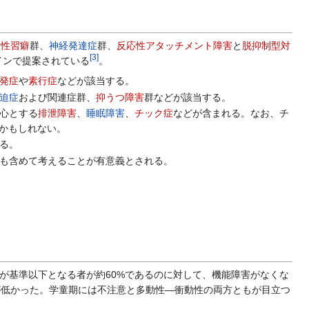
経性習癖
群、
神経発達症
群、
反応性アタッチメント障害
と
脱抑制型対
[
3
]
インで提案されている
。
発症
や
素行症
などが該当する。
迫症
および関連症群、
抑うつ障害
群などが該当する。
心とする
排泄障害
、
睡眠障害
、
チック症
などが含まれる。なお、チ
いかもしれない。
る。
も含めて考えることが有意義とされる。
が基準以下となる者が約60%であるのに対して、機能障害がなくな
が低かった。学童期には不注意と多動性―衝動性の両方ともが目立つ