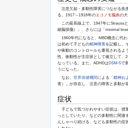
注意欠如・多動性障害につながる疾患
る。1917～1918年の
エコノモ脳炎
の大
この延長線上で、1947年にStraussとLe
細脳損傷）」、さらには「minimal bra
1960年代になると、MBD概念に代わ
は初めて子どもの
精神障害
を記載し、その
や衝動のコントロールも重視されるよう
性、衝動性が主症状として確立して、2
なっている。また、ADHDは
DSM-5
で新
うになった。
なお、
世界保健機関
による「
精神お
害）」が存在し、注意の障害と多動が基
症状
子どもで気づかれやすい症状は、授業
っとしていたり、などの多動性に関連
んしゃべり続ける、なども多動性の症
しれない。