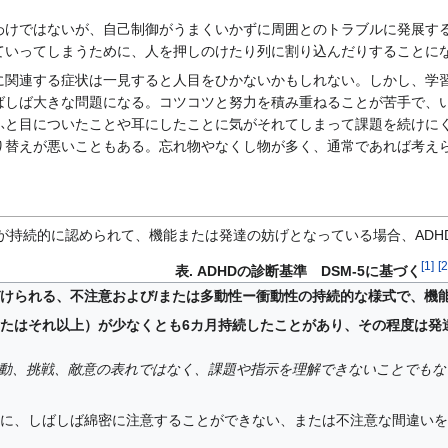
けではないが、自己制御がうまくいかずに周囲とのトラブルに発展する
ていってしまうために、人を押しのけたり列に割り込んだりすることに
関連する症状は一見すると人目をひかないかもしれない。しかし、学習
ばしば大きな問題になる。コツコツと努力を積み重ねることが苦手で、
ふと目についたことや耳にしたことに気がそれてしまって課題を続けに
り替えが悪いこともある。忘れ物やなくし物が多く、通常であれば考え
持続的に認められて、機能または発達の妨げとなっている場合、ADHD
[
1
]
[
2
表. ADHDの診断基準 DSM-5に基づく
って特徴づけられる、不注意および/または多動性ー衝動性の持続的な様式で、
（またはそれ以上）が少なくとも6カ月持続したことがあり、その程度は
動、挑戦、敵意の表れではなく、課題や指示を理解できないことでもな
動中に、しばしば綿密に注意することができない、または不注意な間違い