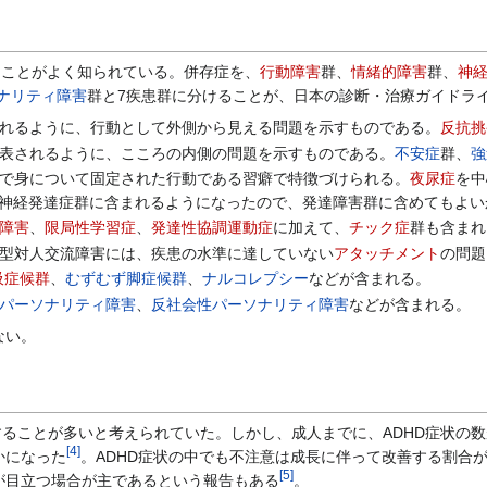
ることがよく知られている。併存症を、
行動障害
群、
情緒的障害
群、
神
ナリティ障害
群と7疾患群に分けることが、日本の診断・治療ガイドラ
れるように、行動として外側から見える問題を示すものである。
反抗挑
表されるように、こころの内側の問題を示すものである。
不安症
群、
強
で身について固定された行動である習癖で特徴づけられる。
夜尿症
を中
同様に神経発達症群に含まれるようになったので、発達障害群に含めてもよ
障害
、
限局性学習症
、
発達性協調運動症
に加えて、
チック症
群も含まれ
型対人交流障害には、疾患の水準に達していない
アタッチメント
の問題
吸症候群
、
むずむず脚症候群
、
ナルコレプシー
などが含まれる。
パーソナリティ障害
、
反社会性パーソナリティ障害
などが含まれる。
ない。
ることが多いと考えられていた。しかし、成人までに、ADHD症状の数
[
4
]
かになった
。ADHD症状の中でも不注意は成長に伴って改善する割合
[
5
]
が目立つ場合が主であるという報告もある
。