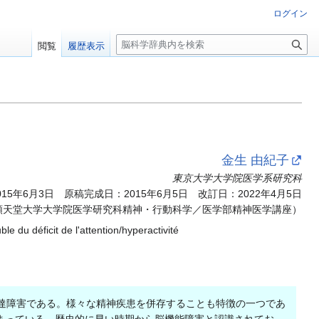
ログイン
検
閲覧
履歴表示
索
金生 由紀子
東京大学大学院医学系研究科
5年6月3日 原稿完成日：2015年6月5日 改訂日：2022年4月5日
順天堂大学大学院医学研究科精神・行動科学／医学部精神医学講座）
u déficit de l'attention/hyperactivité
達障害である。様々な精神疾患を併存することも特徴の一つであ