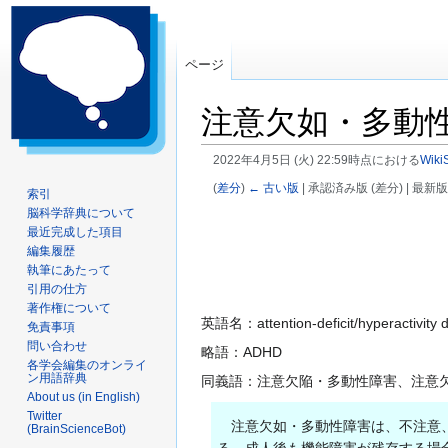
ページ
注意欠如・多動
2022年4月5日 (火) 22:59時点における
Wiki
(
差分
)
← 古い版
| 承認済み版 (差分) | 最新版
索引
脳科学辞典について
ナ
検
最近完成した項目
ビ
索
編集履歴
ゲ
に
執筆にあたって
ー
移
引用の仕方
著作権について
シ
動
英語名：attention-deficit/hyperactivity d
免責事項
ョ
問い合わせ
略語：ADHD
ン
各学会編集のオンライ
に
ン用語辞典
同義語：注意欠陥・多動性障害、注意
移
About us (in English)
Twitter
動
注意欠如・多動性障害は、不注意、
(BrainScienceBot)