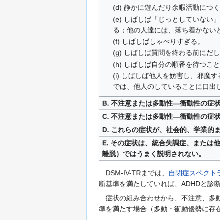
(d) 静かに遊んだり余暇活動に
(e) しばしば「じっとしていな
る；他の人達には、落ち着かない
(f) しばしばしゃべりすぎる。
(g) しばしば質問を終わる前に
(h) しばしば自分の順番を待つ
(i) しばしば他人を妨害し、邪
では、他人のしていることに口出
B. 不注意または多動性―衝動性の症
C. 不注意または多動性―衝動性の
D. これらの症状が、社会的、学業
E. その症状は、統合失調症、また
離脱）ではうまく説明されない。
DSM-IV-TRまでは、
自閉症スペクト
断基準を満たしていれば、ADHDと診
症状の組み合わせから、不注意、多動
準を満たす場合（多動・衝動優勢に存