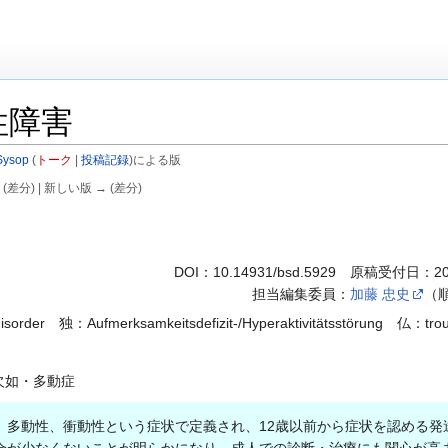
性障害
Sysop
(
トーク
|
投稿記録
)
による版
 (差分) | 新しい版 → (差分)
DOI：
10.14931/bsd.5929
原稿受付日：201
担当編集委員：
加藤 忠史
（
isorder 独：Aufmerksamkeitsdefizit-/Hyperaktivitätsstörung 仏：trouble d
欠如・多動症
多動性、衝動性という症状で定義され、12歳以前から症状を認める発