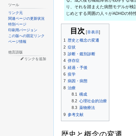
る。成人後も機能障害が残存する場
ツール
り、それを踏まえた病態モデルが検
リンク元
じめとする周囲の人々がADHDの
関連ページの更新状況
特別ページ
目次
印刷用バージョン
この版への固定リンク
1
歴史と概念の変遷
ページ情報
2
症状
他言語版
3
診断・鑑別診断
リンクを追加
4
併存症
5
経過・予後
6
疫学
7
病因・病態
8
治療
8.1
構成
8.2
心理社会的治療
8.3
薬物療法
9
参考文献
歴史と概念の変遷