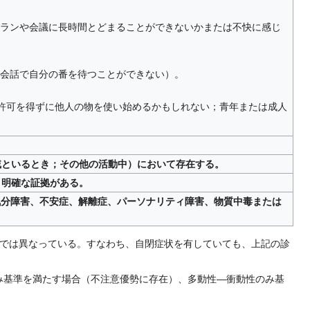
トランや会議に長時間とどまることができないかまたは不快に感じ
；会話で自分の番を待つことができない）。
は許可を得ずに他人の物を使い始めるかもしれない；青年または成人
戚といるとき；その他の活動中）において存在する。
う明確な証拠がある。
気分障害、不安症、解離症、パーソナリティ障害、物質中毒または
-5では異なっている。すなわち、自閉症状を有していても、上記の診
基準を満たす場合（不注意優勢に存在）、多動性―衝動性のみ基