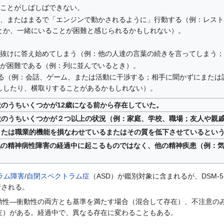
つくことがしばしばできない。
い」、またはまるで「エンジンで動かされるように」行動する（例：レス
とか、一緒にいることが困難と感じられるかもしれない）。
だし抜けに答え始めてしまう（例：他の人達の言葉の続きを言ってしまう
ことが困難である（例：列に並んでいるとき）。
魔する（例：会話、ゲーム、または活動に干渉する；相手に聞かずにまた
ししたり、横取りすることがあるかもしれない）。
状のうちいくつかが12歳になる前から存在していた。
症状のうちいくつかが２つ以上の状況（例：家庭、学校、職場；友人や親
的または職業的機能を損なわせているまたはその質を低下させているとい
は他の精神病性障害の経過中に起こるものではなく、他の精神疾患（例：
ラム障害
/
自閉スペクトラム症
（ASD）が鑑別対象に含まれるが、DSM
断される。
性―衝動性の両方とも基準を満たす場合（混合して存在）、不注意のみ
在）がある。経過中で、異なる存在に変わることもある。