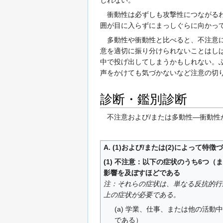
衝動性は必ずしも攻撃性につながるわ
囲が目に入らずにまっしぐらに向かっ
多動性や衝動性と比べると、不注意に
意を適切に振り分けられないことはし
中で投げ出してしまうかもしれない。
声をかけても気づかないなど注意の切
診断・鑑別診断
不注意および/または多動性―衝動性が
A. (1)および/または(2)によ
(1) 不注意：以下の症状のうち6つ
影響を及ぼすほどである
注：それらの症状は、単なる反抗的行
上の症状が必要である。
(a) 学業、仕事、または他の活
である）