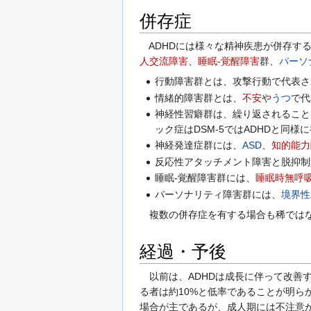
併存症
ADHDには様々な精神疾患が併存す
人交流障害
、
睡眠-覚醒障害
群、
パーソ
行動障害群とは、攻撃行動で代表さ
情緒的障害群とは、
不安
や
うつ
で代
神経性習癖群は、繰り返されること
ック症はDSM-5ではADHDと
神経発達症群には、
ASD
、
知的能力
反応性アタッチメント障害と脱抑制
睡眠-覚醒障害群には、
睡眠時無呼
パーソナリティ障害群には、
境界性
複数の併存症を有する場合も稀では
経過・予後
以前は、ADHDは成長に伴って改善す
る者は約10%と低率であることが明ら
場合が主であるが、成人期には不注意