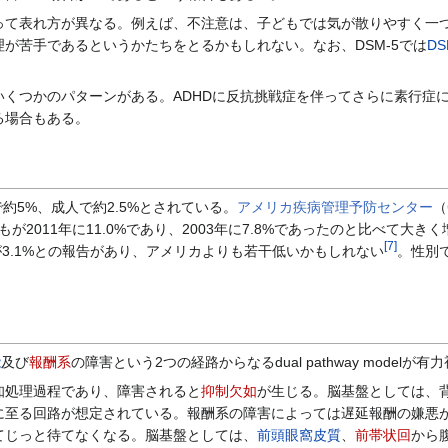
て表れ方が異なる。例えば、不注意は、子どもでは気が散りやすく一つ
が苦手であるというかたちをとるかもしれない。なお、DSM-5では
DS
くつかのパターンがある。ADHDに反抗挑戦症を伴ってさらに素行症
る場合もある。
で約5%、成人で約2.5%とされている。
アメリカ疾病管理予防センター
（
もが2011年に11.0%であり、2003年に7.8%であったのと比べて大き
[
7
]
が3.1%との報告があり、アメリカよりも若干低いかもしれない
。性別
能
及び
報酬系
の障害という2つの経路からなるdual pathway modelが
処理過程であり、障害されると
抑制欠如
が生じる。脳基盤としては、
に至る回路が想定されている。報酬系の障害によっては遅延報酬の嫌悪
てじっと待てなくなる。脳基盤としては、
前頭眼窩皮質
、
前帯状回
から