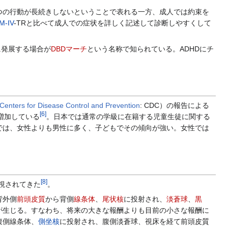
の行動が長続きしないということで表れる一方、成人では約束を
M-IV
-TRと比べて成人での症状を詳しく記述して診断しやすくして
に発展する場合が
DBDマーチ
という名称で知られている。ADHDにチ
Centers for Disease Control and Prevention
: CDC）の報告による
[
6
]
く増加している
。日本では通常の学級に在籍する児童生徒に関する
では、女性よりも男性に多く、子どもでその傾向が強い。女性では
[
8
]
有力視されてきた
。
背外側
前頭皮質
から背側
線条体
、
尾状核
に投射され、
淡蒼球
、
黒
が生じる。すなわち、将来の大きな報酬よりも目前の小さな報酬に
腹側線条体、
側坐核
に投射され、腹側淡蒼球、視床を経て前頭皮質