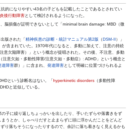
反抗的になりやすい43名の子どもを記載したことであるとされてい
炎後行動障害
として検討されるようになった。
、脳損傷が証明できないとして「minimal brain damage: MBD（微
ら出版された「
精神疾患の診断・統計マニュアル第2版
（
DSM-II
）」
の多動性反応）」が含まれていた。1970年代になると、多動に加えて、注意の持続
t disorder（注意欠陥障害）」という概念が提唱された。その後、不注意、多動
vity disorder（注意欠如・多動性障害/注意欠如・多動症）: ADHD」という概念と
発達障害
群）」に含まれ、
発達障害
として明確に位置づけられるよ
DHDという診断名はない。「
hyperkinetic disorders
（多動性障
DHDと近似している。
の子に繰り返しちょっかいを出したり、手いたずらや落書きをず
しまうとか、しゃべりだすと止まらずに頭に浮かんだことをどんど
らずり落ちそうになったりするので、余計に落ち着きなく見えるかも