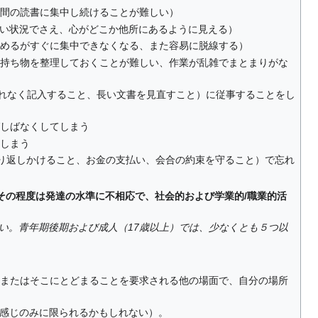
時間の読書に集中し続けることが難しい）
ない状況でさえ、心がどこか他所にあるように見える）
始めるがすぐに集中できなくなる、また容易に脱線する）
や持ち物を整理しておくことが難しい、作業が乱雑でまとまりがな
漏れなく記入すること、長い文書を見直すこと）に従事することをし
ばしばなくしてしまう
てしまう
折り返しかけること、お金の支払い、会合の約束を守ること）で忘れ
、その程度は発達の水準に不相応で、社会的および学業的/職業的活
い。青年期後期および成人（17歳以上）では、少なくとも５つ以
、またはそこにとどまることを要求される他の場面で、自分の場所
い感じのみに限られるかもしれない）。