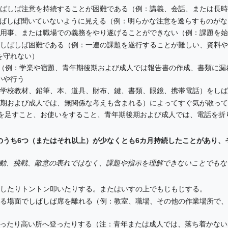
、しばしば注意を持続することが困難である（例：講義、会話、または長
、しばしば聞いていないように見える（例：明らかな注意を逸らすものが
業、用事、または職場での義務をやり遂げることができない（例：課題を
とがしばしば困難である（例：一連の課題を遂行することが難しい、資料
を守れない）
課題（例：学業や宿題、青年期後期および成人では報告書の作成、書類に
いや行う
例：学校教材、鉛筆、本、道具、財布、鍵、書類、眼鏡、携帯電話）をし
期後期および成人では、無関係な考えも含まれる）によってすぐ気が散っ
用事を足すこと、お使いをすること、青年期後期および成人では、電話を
状のうち6つ（またはそれ以上）が少なくとも6カ月持続したことがあり
動、挑戦、敵意の表れではなく、課題や指示を理解できないことでもな
動かしたりトントン叩いたりする。またはいすの上でもじもじする。
られる場面でしばしば席を離れる（例：教室、職場、その他の作業場所で
り回ったり高い所へ登ったりする（注：青年または成人では、落ち着かな