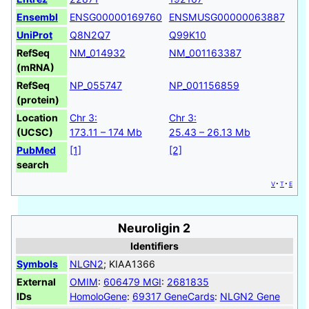
Ensembl
ENSG00000169760
ENSMUSG00000063887
UniProt
Q8N2Q7
Q99K10
RefSeq
NM_014932
NM_001163387
(mRNA)
RefSeq
NP_055747
NP_001156859
(protein)
Location
Chr 3:
Chr 3:
(UCSC)
173.11 – 174 Mb
25.43 – 26.13 Mb
PubMed
[1]
[2]
search
v
t
e
Neuroligin 2
Identifiers
Symbols
NLGN2
; KIAA1366
External
OMIM
:
606479
MGI
:
2681835
IDs
HomoloGene
:
69317
GeneCards
:
NLGN2 Gene