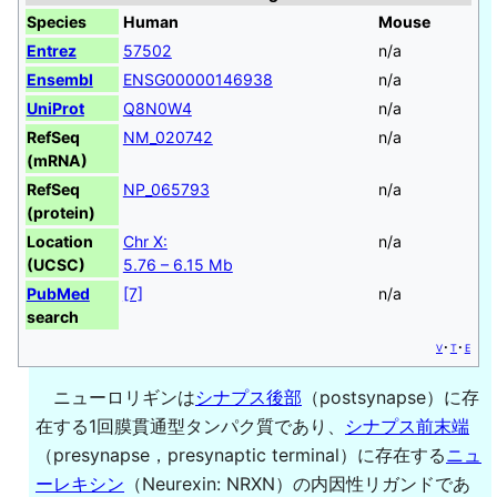
Species
Human
Mouse
Entrez
57502
n/a
Ensembl
ENSG00000146938
n/a
UniProt
Q8N0W4
n/a
RefSeq
NM_020742
n/a
(mRNA)
RefSeq
NP_065793
n/a
(protein)
Location
Chr X:
n/a
(UCSC)
5.76 – 6.15 Mb
PubMed
[7]
n/a
search
v
t
e
ニューロリギンは
シナプス後部
（postsynapse）に存
在する1回膜貫通型タンパク質であり、
シナプス前末端
（presynapse，presynaptic terminal）に存在する
ニュ
ーレキシン
（Neurexin: NRXN）の内因性リガンドであ