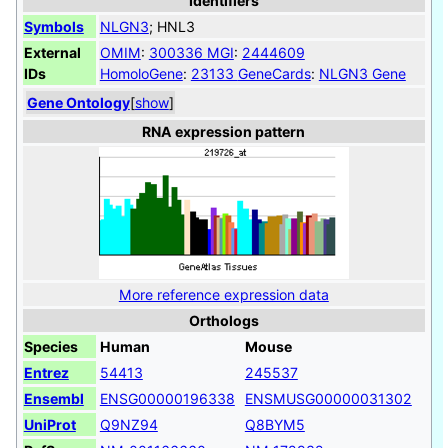
Identifiers
Symbols
NLGN3
; HNL3
External
OMIM
:
300336
MGI
:
2444609
IDs
HomoloGene
:
23133
GeneCards
:
NLGN3 Gene
Gene Ontology
[
show
]
RNA expression pattern
More reference expression data
Orthologs
Species
Human
Mouse
Entrez
54413
245537
Ensembl
ENSG00000196338
ENSMUSG00000031302
UniProt
Q9NZ94
Q8BYM5