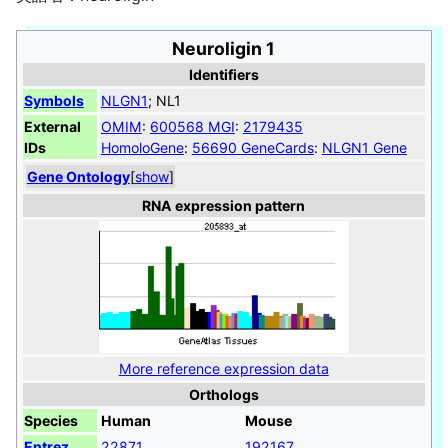
Neuroligin 1
Identifiers
Symbols
NLGN1
; NL1
External
OMIM
:
600568
MGI
:
2179435
IDs
HomoloGene
:
56690
GeneCards
:
NLGN1 Gene
Gene Ontology
[
show
]
RNA expression pattern
More reference expression data
Orthologs
Species
Human
Mouse
Entrez
22871
192167