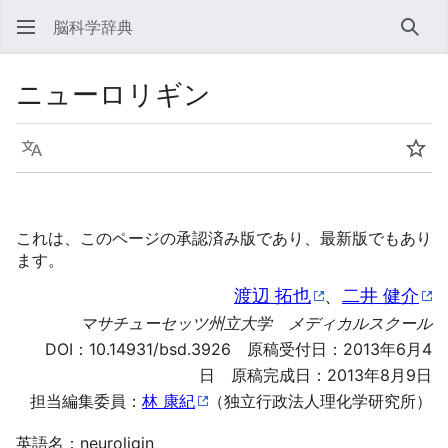
脳科学辞典
検索
ニューロリギン
言語
ウォ
これは、このページの承認済み版であり、最新版でもあり
ます。
渡辺 拓也
、
二井 健介
マサチューセッツ州立大学 メディカルスクール
DOI：
10.14931/bsd.3926
原稿受付日：2013年6月4
日 原稿完成日：2013年8月9日
担当編集委員：
林 康紀
（独立行政法人理化学研究所）
英語名：neuroligin