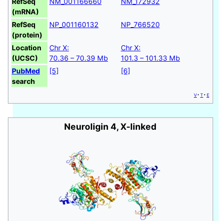
RefSeq
NM_001166660
NM_172932
(mRNA)
RefSeq
NP_001160132
NP_766520
(protein)
Location
Chr X:
Chr X:
(UCSC)
70.36 – 70.39 Mb
101.3 – 101.33 Mb
PubMed
[5]
[6]
search
v
t
e
Neuroligin 4, X-linked