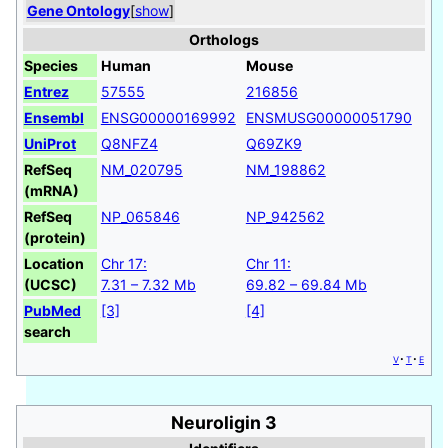
Gene Ontology
[
show
]
Orthologs
Species
Human
Mouse
Entrez
57555
216856
Ensembl
ENSG00000169992
ENSMUSG00000051790
UniProt
Q8NFZ4
Q69ZK9
RefSeq
NM_020795
NM_198862
(mRNA)
RefSeq
NP_065846
NP_942562
(protein)
Location
Chr 17:
Chr 11:
(UCSC)
7.31 – 7.32 Mb
69.82 – 69.84 Mb
PubMed
[3]
[4]
search
v
t
e
Neuroligin 3