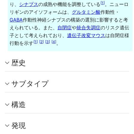
[
1
]
り、
シナプス
の成熟や機能を調整している
。ニューロ
リギンのアイソフォームは、
グルタミン酸
作動性・
GABA
作動性神経シナプスの構築の選別に影響すると考
えられている。また、
自閉症
や
統合失調症
のリスク遺伝
子として考えられており、
遺伝子改変マウス
は自閉症様
[
1
]
[
2
]
[
3
]
[
4
]
行動を示す
。
歴史
サブタイプ
構造
発現