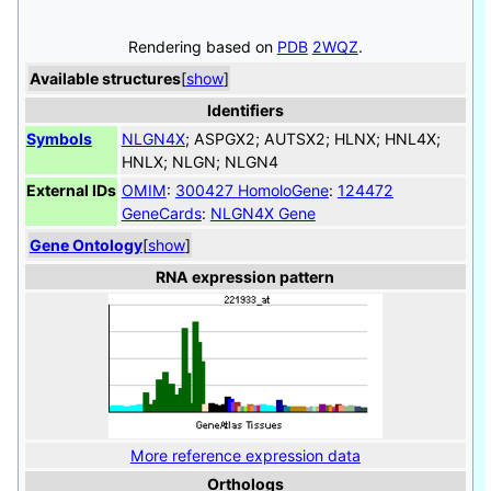
Rendering based on
PDB
2WQZ
​.
Available structures
[
show
]
Identifiers
Symbols
NLGN4X
; ASPGX2; AUTSX2; HLNX; HNL4X;
HNLX; NLGN; NLGN4
External IDs
OMIM
:
300427
HomoloGene
:
124472
GeneCards
:
NLGN4X Gene
Gene Ontology
[
show
]
RNA expression pattern
More reference expression data
Orthologs