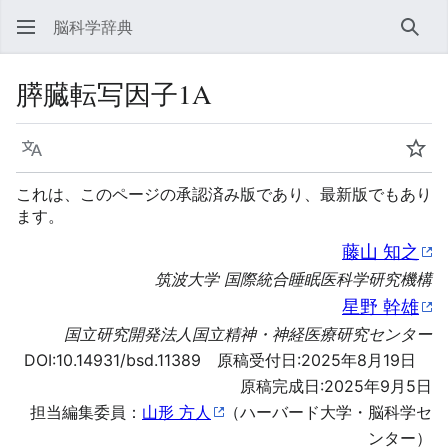
脳科学辞典
検索
膵臓転写因子1A
言語
ウォ
これは、このページの承認済み版であり、最新版でもあり
ます。
藤山 知之
筑波大学 国際統合睡眠医科学研究機構
星野 幹雄
国立研究開発法人国立精神・神経医療研究センター
DOI:
10.14931/bsd.11389
原稿受付日:2025年8月19日
原稿完成日:2025年9月5日
担当編集委員：
山形 方人
（ハーバード大学・脳科学セ
ンター）