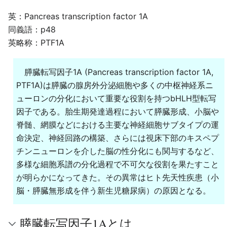
英：Pancreas transcription factor 1A
同義語：p48
英略称：PTF1A
膵臓転写因子1A (Pancreas transcription factor 1A,
PTF1A)は膵臓の腺房外分泌細胞や多くの中枢神経系ニ
ューロンの分化において重要な役割を持つbHLH型転写
因子である。胎生期発達過程において膵臓形成、小脳や
脊髄、網膜などにおける主要な神経細胞サブタイプの運
命決定、神経回路の構築、さらには視床下部のキスペプ
チンニューロンを介した脳の性分化にも関与するなど、
多様な細胞系譜の分化過程で不可欠な役割を果たすこと
が明らかになってきた。その異常はヒト先天性疾患（小
脳・膵臓無形成を伴う新生児糖尿病）の原因となる。
膵臓転写因子1Aとは