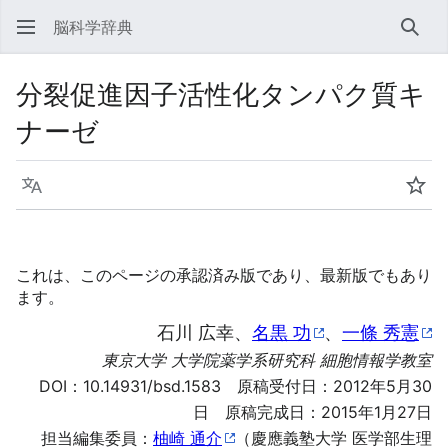
脳科学辞典
検索
分裂促進因子活性化タンパク質キ
ナーゼ
言語
ウォ
これは、このページの承認済み版であり、最新版でもあり
ます。
石川 広幸、
名黒 功
、
一條 秀憲
東京大学 大学院薬学系研究科 細胞情報学教室
DOI：
10.14931/bsd.1583
原稿受付日：2012年5月30
日 原稿完成日：2015年1月27日
担当編集委員：
柚崎 通介
（慶應義塾大学 医学部生理