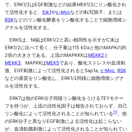
で、ERK1/2はEGF刺激などの結果MEK1/2にリン酸化され
て活性化すると、
Elk1
や
c-Myc
などの転写因子、または
RSK
などのリン酸化酵素をリン酸化することで細胞増殖シ
グナルを活性化する。
ERK5は、N端はERK1/2と高い相同性を示すがC末は
ERK1/2に比べて長く、分子量は115 kDaと他のMAPKの約
2倍の大きさである。上流のMAPKKKは
MEKK2
と
MEKK3
、MAPKKは
MEK5
であり、酸化ストレスや血清刺
激、EGF刺激によって活性化されるとSap1a,
c-Myc
,
RSK
などの基質をリン酸化し、ERK1/2同様に細胞増殖シグナ
ルを活性化する。
ERK7は他のERK分子同様リン酸化をうけるTEYモチー
フを持つが、上流の活性化因子は報告されておらず、自己
[
1
]
リン酸化によって活性化されることが知られている
。他
のERK分子と異なりEGF刺激による活性化は起こらない
が、血清飢餓刺激によって活性化されることが知られてい