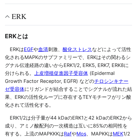
ERK
ERKとは
ERKは
EGF
や
血清
刺激、
酸化ストレス
などによって活性
化されるMAPKのサブファミリーで、ERKはその関わるシ
グナル伝達経路の違いからERK1/2, ERK5, ERK7, ERK8に
分けられる。
上皮増殖促進因子受容体
(Epidermal
Growth Factor Receptor, EGFR) などの
チロシンキナー
ゼ受容体
にリガンドが結合することでシグナルが流れた結
果、ERKの活性化ループに存在するTEYモチーフがリン酸
化されて活性化する。
ERK1/2は分子量が44 kDaのERK1と42 kDaのERK2から
成り、アミノ酸配列の一次構造は互いに85%の相同性を
有する。上流のMAPKKKは
Raf
や
Mos
、MAPKKは
MEK
1/2