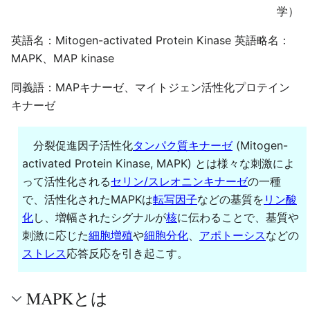
学）
英語名：Mitogen-activated Protein Kinase 英語略名：
MAPK、MAP kinase
同義語：MAPキナーゼ、マイトジェン活性化プロテイン
キナーゼ
分裂促進因子活性化
タンパク質キナーゼ
(Mitogen-
activated Protein Kinase, MAPK) とは様々な刺激によ
って活性化される
セリン/スレオニンキナーゼ
の一種
で、活性化されたMAPKは
転写因子
などの基質を
リン酸
化
し、増幅されたシグナルが
核
に伝わることで、基質や
刺激に応じた
細胞増殖
や
細胞分化
、
アポトーシス
などの
ストレス
応答反応を引き起こす。
MAPKとは