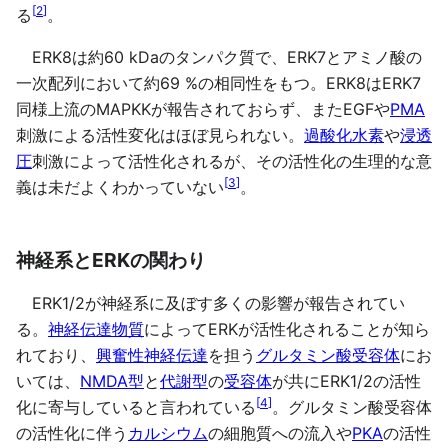
[
2
]
る
。
ERK8は約60 kDaのタンパク質で、ERK7とアミノ酸の
一次配列において約69 %の相同性をもつ。ERK8はERK7
同様上流のMAPKKが報告されておらず、またEGFや
PMA
刺激による活性変化はほぼ見られない。
過酸化水素
や
浸透
圧
刺激によって活性化されるが、その活性化の生理的な意
[
3
]
義は未だよくわかっていない
。
神経系とERKの関わり
ERK1/2が神経系に及ぼす多くの影響が報告されてい
る。
神経伝達物質
によってERKが活性化されることが知ら
れており、
興奮性神経伝達
を担う
グルタミン酸受容体
にお
いては、
NMDA型
と
代謝型
の
受容体
が共にERK1/2の活性
[
4
]
化に寄与していると言われている
。グルタミン酸受容体
の活性化に伴う
カルシウム
の細胞質への流入や
PKA
の活性