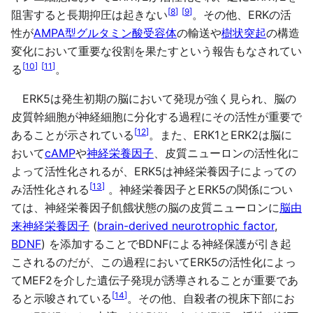
[
8
]
[
9
]
阻害すると長期抑圧は起きない
。その他、ERKの活
性が
AMPA型グルタミン酸受容体
の輸送や
樹状突起
の構造
変化において重要な役割を果たすという報告もなされてい
[
10
]
[
11
]
る
。
ERK5は発生初期の脳において発現が強く見られ、脳の
皮質幹細胞が神経細胞に分化する過程にその活性が重要で
[
12
]
あることが示されている
。また、ERK1とERK2は脳に
おいて
cAMP
や
神経栄養因子
、皮質ニューロンの活性化に
よって活性化されるが、ERK5は神経栄養因子によっての
[
13
]
み活性化される
。神経栄養因子とERK5の関係につい
ては、神経栄養因子飢餓状態の脳の皮質ニューロンに
脳由
来神経栄養因子
(
brain-derived neurotrophic factor
,
BDNF
) を添加することでBDNFによる神経保護が引き起
こされるのだが、この過程においてERK5の活性化によっ
てMEF2を介した遺伝子発現が誘導されることが重要であ
[
14
]
ると示唆されている
。その他、自殺者の視床下部にお