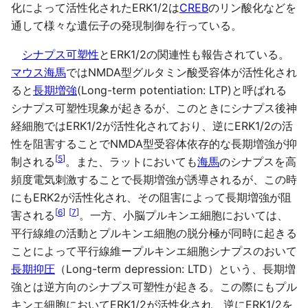
化によって活性化されたERK1/2は
CREB
のリン酸化などを
通して様々な遺伝子の発現制御を行っている。
シナプス可塑性
とERK1/2の関連性も報告されている。
マウス
海馬
ではNMDA型グルタミン酸受容体が活性化され
ると
長期増強
(Long-term potentiation: LTP)と呼ばれる
シナプス可塑性現象が起きるが、このときにシナプス後神
経細胞ではERK1/2が活性化されており、逆にERK1/2の活
性を阻害することでNMDA型受容体依存的な長期増強が抑
[
5
]
制される
。また、ラットにおいても
海馬
のシナプスを高
頻度電気刺激することで長期増強が誘導されるが、この時
にもERK2が活性化され、その阻害によって長期増強が阻
[
6
]
[
7
]
害される
。一方、小脳プルキンエ細胞においては、
平行線維の活動とプルキンエ細胞の脱分極が同時に起きる
ことによって平行線維ープルキンエ細胞シナプスのおいて
長期抑圧
（Long-term depression: LTD）という、長期増
強とは逆方向のシナプス可塑性が起きる。この際にもプル
キンエ細胞においてERK1/2が活性化され、逆にERK1/2を