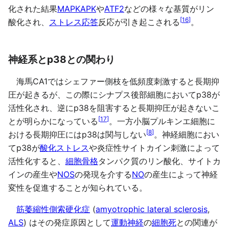
化された結果
MAPKAPK
や
ATF2
などの様々な基質がリン
[
16
]
酸化され、
ストレス応答
反応が引き起こされる
。
神経系とp38との関わり
海馬CA1ではシェファー側枝を低頻度刺激すると長期抑
圧が起きるが、この際にシナプス後部細胞においてp38が
活性化され、逆にp38を阻害すると長期抑圧が起きないこ
[
17
]
とが明らかになっている
。一方小脳プルキンエ細胞に
[
8
]
おける長期抑圧にはp38は関与しない
。神経細胞におい
てp38が
酸化ストレス
や炎症性サイトカイン刺激によって
活性化すると、
細胞骨格
タンパク質のリン酸化、サイトカ
インの産生や
NOS
の発現を介する
NO
の産生によって神経
変性を促進することが知られている。
筋萎縮性側索硬化症
(
amyotrophic lateral sclerosis
,
ALS
) はその発症原因として
運動神経
の
細胞死
との関連が