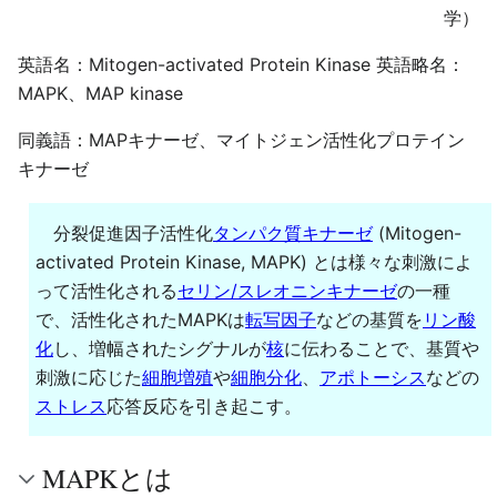
学）
英語名：Mitogen-activated Protein Kinase 英語略名：
MAPK、MAP kinase
同義語：MAPキナーゼ、マイトジェン活性化プロテイン
キナーゼ
分裂促進因子活性化
タンパク質キナーゼ
(Mitogen-
activated Protein Kinase, MAPK) とは様々な刺激によ
って活性化される
セリン/スレオニンキナーゼ
の一種
で、活性化されたMAPKは
転写因子
などの基質を
リン酸
化
し、増幅されたシグナルが
核
に伝わることで、基質や
刺激に応じた
細胞増殖
や
細胞分化
、
アポトーシス
などの
ストレス
応答反応を引き起こす。
MAPKとは