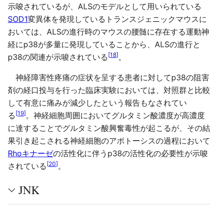
示唆されているが、ALSのモデルとして用いられている
SOD1
変異体を発現しているトランスジェニックマウスに
おいては、ALSの進行時のマウスの腰髄に存在する運動神
経にp38が多量に発現していることから、ALSの進行と
[
18
]
p38の関連が示唆されている
。
神経障害性疼痛の症状を呈する患者に対してp38の阻害
剤の経口投与を行った臨床実験においては、対照群と比較
して有意に痛みが減少したという報告もなされてい
[
19
]
る
。神経細胞周囲においてグルタミン酸濃度が高濃度
に達することでグルタミン酸興奮毒性が起こるが、その結
果引き起こされる神経細胞のアポトーシスの過程において
Rhoキナーゼ
の活性化に伴うp38の活性化の必要性が示唆
[
20
]
されている
。
JNK