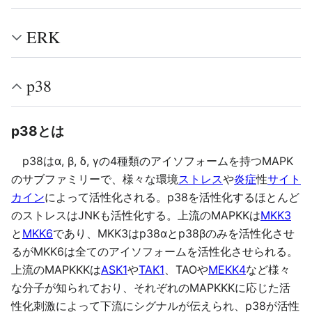
ERK
p38
p38とは
p38はα, β, δ, γの4種類のアイソフォームを持つMAPK
のサブファミリーで、様々な環境
ストレス
や
炎症
性
サイト
カイン
によって活性化される。p38を活性化するほとんど
のストレスはJNKも活性化する。上流のMAPKKは
MKK3
と
MKK6
であり、MKK3はp38αとp38βのみを活性化させ
るがMKK6は全てのアイソフォームを活性化させられる。
上流のMAPKKKは
ASK1
や
TAK1
、TAOや
MEKK4
など様々
な分子が知られており、それぞれのMAPKKKに応じた活
性化刺激によって下流にシグナルが伝えられ、p38が活性