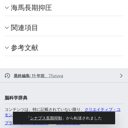
海馬長期抑圧
関連項目
参考文献
最終編集: 11 年前
、
Tfuruya
脳科学辞典
コンテンツは、特に記載されていない限り、
クリエイティブ・コ
モンズ 表示-非営利-継承 4.0 国際
のもとで利用可能です。
「
シナプス長期抑制
」から転送されました
プライバシー・ポリシー
デスクトップ