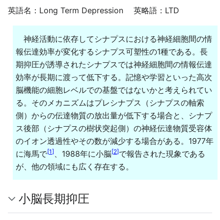
英語名：Long Term Depression 英略語：LTD
神経活動に依存してシナプスにおける神経細胞間の情
報伝達効率が変化するシナプス可塑性の1種である。長
期抑圧が誘導されたシナプスでは神経細胞間の情報伝達
効率が長期に渡って低下する。記憶や学習といった高次
脳機能の細胞レベルでの基盤ではないかと考えられてい
る。そのメカニズムはプレシナプス（シナプスの軸索
側）からの伝達物質の放出量が低下する場合と、シナプ
ス後部（シナプスの樹状突起側）の神経伝達物質受容体
のイオン透過性やその数が減少する場合がある。1977年
[
1
]
[
2
]
に海馬で
、1988年に小脳
で報告された現象である
が、他の領域にも広く存在する。
小脳長期抑圧