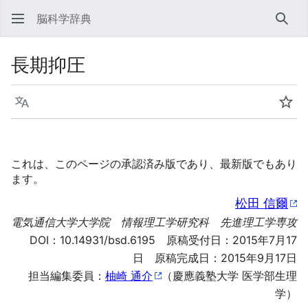
脳科学辞典
検索
長期抑圧
言語
ウォ
これは、このページの承認済み版であり、最新版でもあり
ます。
松田 信爾
電気通信大学大学院 情報理工学研究科 先進理工学専攻
DOI：
10.14931/bsd.6195
原稿受付日：2015年7月17
日 原稿完成日：2015年9月17日
担当編集委員：
柚崎 通介
（慶應義塾大学 医学部生理
学）