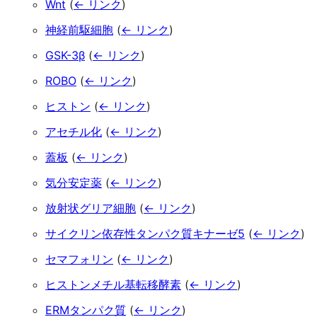
Wnt
(
← リンク
)
神経前駆細胞
(
← リンク
)
GSK-3β
(
← リンク
)
ROBO
(
← リンク
)
ヒストン
(
← リンク
)
アセチル化
(
← リンク
)
蓋板
(
← リンク
)
気分安定薬
(
← リンク
)
放射状グリア細胞
(
← リンク
)
サイクリン依存性タンパク質キナーゼ5
(
← リンク
)
セマフォリン
(
← リンク
)
ヒストンメチル基転移酵素
(
← リンク
)
ERMタンパク質
(
← リンク
)