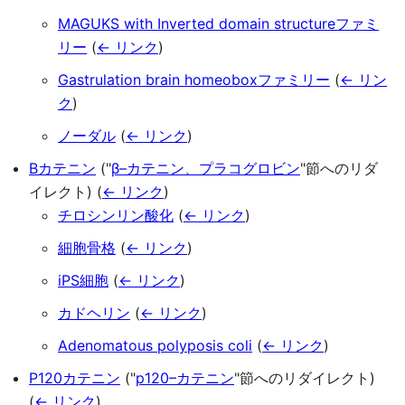
MAGUKS with Inverted domain structureファミ
リー
(
← リンク
)
Gastrulation brain homeoboxファミリー
(
← リン
ク
)
ノーダル
(
← リンク
)
Βカテニン
("
β–カテニン、プラコグロビン
"節へのリダ
イレクト)
(
← リンク
)
チロシンリン酸化
(
← リンク
)
細胞骨格
(
← リンク
)
iPS細胞
(
← リンク
)
カドヘリン
(
← リンク
)
Adenomatous polyposis coli
(
← リンク
)
P120カテニン
("
p120–カテニン
"節へのリダイレクト)
(
← リンク
)