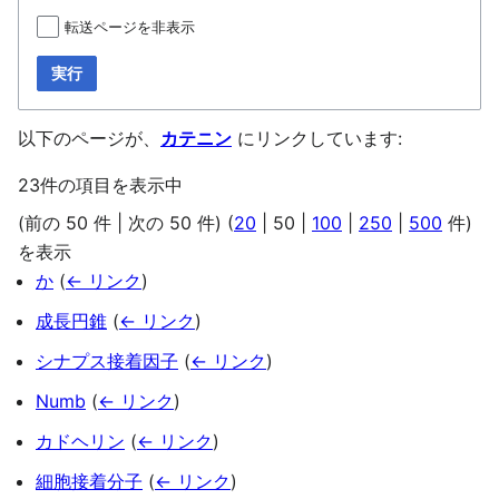
転送ページを非表示
実行
以下のページが、
カテニン
にリンクしています:
23件の項目を表示中
(
前の 50 件
|
次の 50 件
) (
20
|
50
|
100
|
250
|
500
件)
を表示
か
(
← リンク
)
成長円錐
(
← リンク
)
シナプス接着因子
(
← リンク
)
Numb
(
← リンク
)
カドヘリン
(
← リンク
)
細胞接着分子
(
← リンク
)