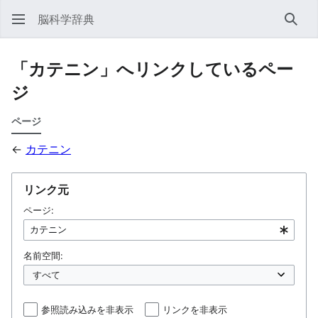
脳科学辞典
検索
「カテニン」へリンクしているペー
ジ
ページ
←
カテニン
リンク元
ページ:
名前空間:
参照読み込みを非表示
リンクを非表示