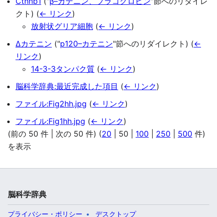
Ctnnb1
("
β–カテニン、プラコグロビン
"節へのリダイレ
クト)
(
← リンク
)
放射状グリア細胞
(
← リンク
)
Δカテニン
("
p120–カテニン
"節へのリダイレクト)
(
←
リンク
)
14-3-3タンパク質
(
← リンク
)
脳科学辞典:最近完成した項目
(
← リンク
)
ファイル:Fig2hh.jpg
(
← リンク
)
ファイル:Fig1hh.jpg
(
← リンク
)
(
前の 50 件
|
次の 50 件
) (
20
|
50
|
100
|
250
|
500
件)
を表示
脳科学辞典
プライバシー・ポリシー
デスクトップ