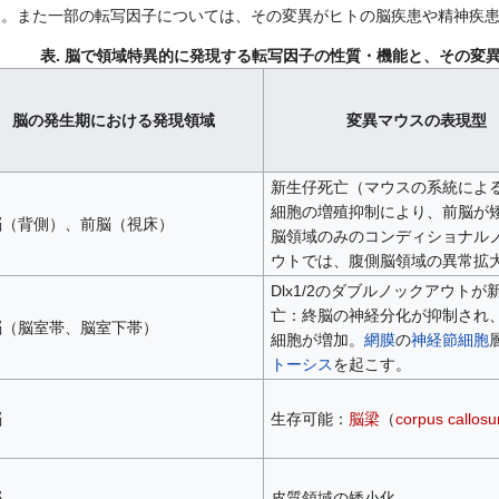
)。また一部の転写因子については、その変異がヒトの脳疾患や精神疾患
表. 脳で領域特異的に発現する転写因子の性質・機能と、その変
脳の発生期における発現領域
変異マウスの表現型
新生仔死亡（マウスの系統によ
細胞の増殖抑制により、前脳が
脳（背側）、前脳（視床）
脳領域のみのコンディショナル
ウトでは、腹側脳領域の異常拡
Dlx1/2のダブルノックアウトが
亡：終脳の神経分化が抑制され
脳（脳室帯、脳室下帯）
細胞が増加。
網膜
の
神経節細胞
トーシス
を起こす。
脳
生存可能：
脳梁
（
corpus callos
脳
皮質領域の矮小化