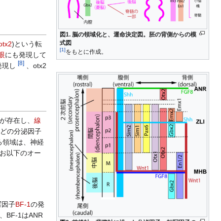
図1. 脳の領域化と、運命決定図。胚の背側からの模
式図
otx2
)という転
[
1
]
をもとに作成。
眼
にも発現して
[
8
]
発現し
、otx2
が存在し、
線
どの分泌因子
る領域は、神経
お以下のオー
写因子
BF-1
の発
BF-1はANR