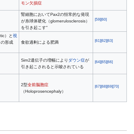
モン欠損症
腎細胞においてPax2の恒常的な発現
[
59
]
[
60
]
が糸球体硬化（glomerulosclerosis）
を引き起こす"
ptic）と
視
[
61
]
[
62
]
[
63
]
ar）の形成
食欲過剰による肥満
Sim2遺伝子の増幅により
ダウン症
が
[
64
]
[
65
]
[
66
]
引き起こされると示唆されている
2型
全前脳胞症
[
67
]
[
68
]
[
69
]
[
70
]
（Holoprosencephaly）