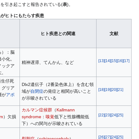
を引き起こすと報告されている(
表
)。
異がヒトにもたらす疾患
ヒト疾患との関連
文献
る）：脳
矮小化。
[
13
]
[
14
]
[
15
]
[
16
]
[
17
]
精神遅滞、てんかん、など
ノックア
大。
新生仔死
Dlx2遺伝子（2番染色体上）を含む領
、グリア
[
18
]
[
19
]
[
20
]
[
21
]
域が
自閉症
の発症と相関が高いこと
層が
アポ
が示唆されている
カルマン症候群
（
Kallmann
[
22
]
[
23
]
[
24
]
[
25
]
um
）欠損
syndrome
：
嗅覚
低下と性腺機能低
下）への関与が示唆されている
[
26
]
[
27
]
[
24
]
[
25
]
裂脳症
（
schizencephaly
）