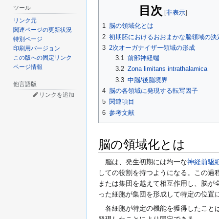
目次
ツール
リンク元
1
脳の領域化とは
関連ページの更新状況
2
初期胚におけるおおまかな脳領域の決
特別ページ
3
2次オーガナイザー領域の形成
印刷用バージョン
この版への固定リンク
3.1
前部神経端
ページ情報
3.2
Zona limitans intrathalamica
3.3
中脳/後脳境界
他言語版
4
脳の各領域に発現する転写因子
リンクを追加
5
関連項目
6
参考文献
脳の領域化とは
脳は、発生初期には均一な
神経前駆
しての役割を持つようになる。この過
または集団を越えて相互作用し、脳が
った細胞が集団を形成して特定の位置
各細胞が特定の機能を獲得したことは
発現したことにより同定できる。