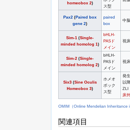
homeobox 2
)
ス型
Pax2
(
Paired box
paired
中
gene 2
)
box
bHLH-
Sim-1
(
Single-
PASド
視
minded homolog 1
)
メイン
bHLH-
Sim-2
(
Single-
PASド
視
minded homolog 2
)
メイン
発
ホメオ
Six3
(
Sine Oculis
以
ボック
Homeobox 3
)
ZLI
ス型
床
OMIM（Online Mendelian Inheritance
関連項目