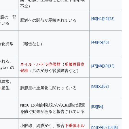
不全）
心臓の一部
[
40
]
[
41
]
[
42
]
[
43
]
肥満への関与が示唆されている
ている
[
44
]
[
45
]
[
46
]
分化異常
（報告なし）
される。
ネイル・パテラ症候群
（
爪膝蓋骨症
[
47
]
[
48
]
[
49
]
[
12
]
cyte）の
候群
：爪の変形や腎臓障害など）
成異常。
[
50
]
[
51
]
[
52
]
ン
産生
肺腺癌の重篤化に関わっている
Nkx6.1の強制発現ががん細胞の浸潤
[
53
]
[
54
]
を防ぐ効果があると報告されている
小眼球、網膜変性、複合
下垂体ホル
[
55
]
[
56
]
[
57
]
[
58
]
[
6
]