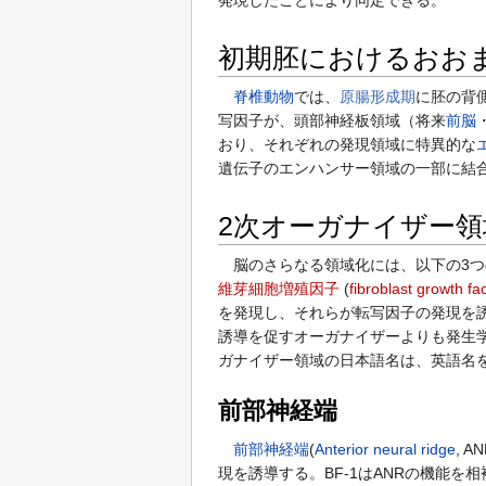
初期胚におけるおお
脊椎動物
では、
原腸形成期
に胚の背
写因子が、頭部神経板領域（将来
前脳
おり、それぞれの発現領域に特異的な
遺伝子のエンハンサー領域の一部に結合
2次オーガナイザー領
脳のさらなる領域化には、以下の3つ
維芽細胞増殖因子
(
fibroblast growth fa
を発現し、それらが転写因子の発現を
誘導を促すオーガナイザーよりも発生
ガナイザー領域の日本語名は、英語名
前部神経端
前部神経端
(
Anterior neural ridge
, 
現を誘導する。BF-1はANRの機能を相