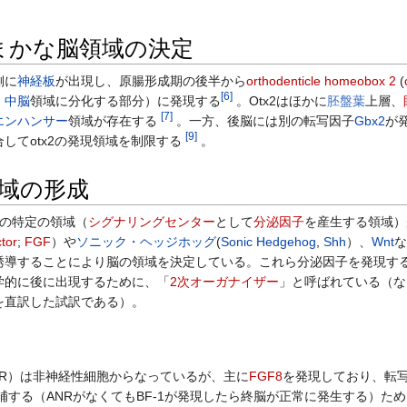
まかな脳領域の決定
側に
神経板
が出現し、原腸形成期の後半から
orthodenticle homeobox 2
(
[
6
]
・
中脳
領域に分化する部分）に発現する
。Otx2はほかに
胚盤葉
上層、
[
7
]
エンハンサー
領域が存在する
。一方、後脳には別の転写因子
Gbx2
が
[
9
]
してotx2の発現領域を制限する
。
域の形成
の特定の領域（
シグナリングセンター
として
分泌因子
を産生する領域）
ctor
;
FGF
）や
ソニック・ヘッジホッグ
(
Sonic Hedgehog
,
Shh
）、
Wnt
な
誘導することにより脳の領域を決定している。これら分泌因子を発現す
学的に後に出現するために、「
2次オーガナイザー
」と呼ばれている（な
を直訳した試訳である）。
ANR）は非神経性細胞からなっているが、主に
FGF8
を発現しており、転
補する（ANRがなくてもBF-1が発現したら終脳が正常に発生する）ため、