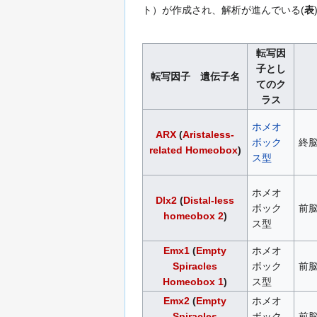
ト）が作成され、解析が進んでいる(
表
転写因
子とし
転写因子 遺伝子名
てのク
ラス
ホメオ
ARX
(
Aristaless-
ボック
終
related Homeobox
)
ス型
ホメオ
Dlx2
(
Distal-less
ボック
前
homeobox 2
)
ス型
Emx1
(
Empty
ホメオ
Spiracles
ボック
前
Homeobox 1
)
ス型
Emx2
(
Empty
ホメオ
Spiracles
ボック
前