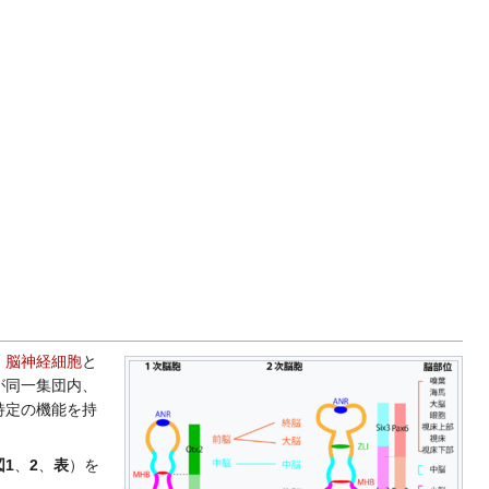
、
脳神経細胞
と
が同一集団内、
特定の機能を持
図1
、
2
、
表
）を