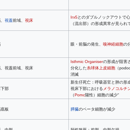
Irx5
とのダブルノックアウトで
脳、
視蓋
前域、
視床
（流出部）の形成異常が見られ
脳
眼・前脳の発生、
嗅神経細胞
の
Isthmic Organiser
の形成が阻害
脳、視蓋前域、視床
分化した
糸球体上皮細胞
（podo
消滅
新生仔死亡：呼吸器官と肺の形
床下部
視床下部における
メラノコルチ
（
Pomc
陽性）細胞の減少"
脳底板
膵臓
のベータ細胞が減少
脳、中脳
胚性致死：前脳、中脳欠損