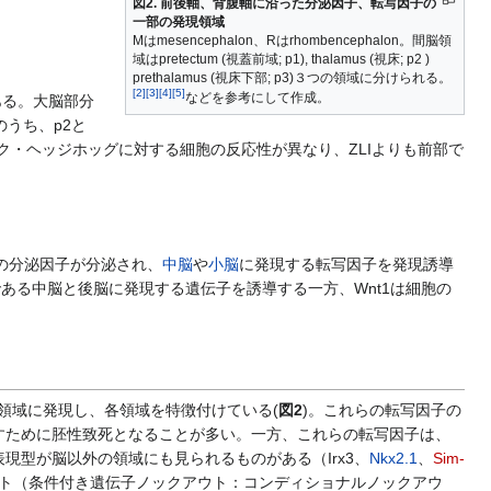
図2. 前後軸、背腹軸に沿った分泌因子、転写因子の
一部の発現領域
Mはmesencephalon、Rはrhombencephalon。間脳領
域はpretectum (視蓋前域; p1), thalamus (視床; p2 )
prethalamus (視床下部; p3)３つの領域に分けられる。
[
2
]
[
3
]
[
4
]
[
5
]
などを参考にして作成。
ある。大脳部分
のうち、p2と
ック・ヘッジホッグに対する細胞の反応性が異なり、ZLIよりも前部で
の分泌因子が分泌され、
中脳
や
小脳
に発現する転写因子を発現誘導
である中脳と後脳に発現する遺伝子を誘導する一方、Wnt1は細胞の
領域に発現し、各領域を特徴付けている(
図2
)。これらの転写因子の
すために胚性致死となることが多い。一方、これらの転写因子は、
型が脳以外の領域にも見られるものがある（Irx3、
Nkx2.1
、
Sim-
ト（条件付き遺伝子ノックアウト：コンディショナルノックアウ