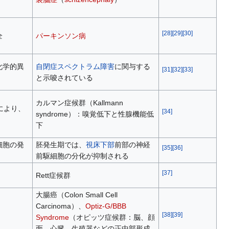
[
28
]
[
29
]
[
30
]
全
パーキンソン病
化学的異
自閉症スペクトラム障害
に関与する
[
31
]
[
32
]
[
33
]
と示唆されている
カルマン症候群（Kallmann
により、
[
34
]
syndrome）：嗅覚低下と性腺機能低
下
細胞の発
胚発生期では、
視床下部
前部の神経
[
35
]
[
36
]
前駆細胞の分化が抑制される
[
37
]
Rett症候群
大腸癌（Colon Small Cell
Carcinoma）、
Optiz-G/BBB
[
38
]
[
39
]
Syndrome
（オピッツ症候群：脳、顔
面、心臓、生殖器などの正中部形成