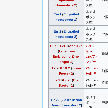
Homeobox 2
)
ス型
ホメオ
En-1
(
Engrailed
ボック
中脳
homeobox-1
)
ス型
ホメオ
En-2
(
Engrailed
ボック
中
homeobox-2
)
ス型
FEZ
/
FEZF1
/
Znf312b
C2H2-
(
Forebrain
type
嗅
Embryonic Zinc-
zincフィ
finger 1
)
ンガー
FoxD1
/
BF2
(
Brain
Winged-
前
Factor-2
)
Helix型
FoxG1
/
BF-1
(
Brain
Winged-
終
Factor-1
)
Helix型
ホメオ
Gbx2
(
Gastrulation
ボック
中脳
Brain Homeobox 2
)
ス型