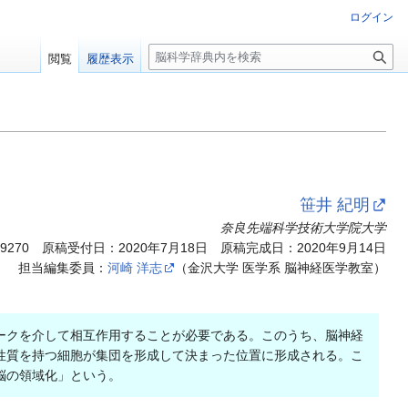
ログイン
検
閲覧
履歴表示
索
笹井 紀明
奈良先端科学技術大学院大学
.9270
原稿受付日：2020年7月18日 原稿完成日：2020年9月14日
担当編集委員：
河崎 洋志
（金沢大学 医学系 脳神経医学教室）
ークを介して相互作用することが必要である。このうち、脳神経
性質を持つ細胞が集団を形成して決まった位置に形成される。こ
脳の領域化」という。