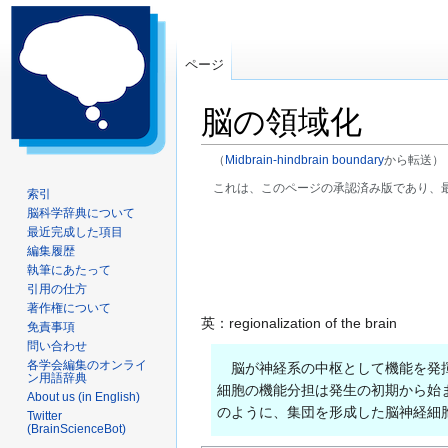
ページ
脳の領域化
（
Midbrain-hindbrain boundary
から転送）
これは、このページの承認済み版であり、
索引
脳科学辞典について
ナ
検
最近完成した項目
ビ
索
編集履歴
ゲ
に
執筆にあたって
ー
移
引用の仕方
著作権について
シ
動
英：regionalization of the brain
免責事項
ョ
問い合わせ
ン
各学会編集のオンライ
脳が神経系の中枢として機能を発揮
に
ン用語辞典
細胞の機能分担は発生の初期から始
移
About us (in English)
のように、集団を形成した脳神経細
Twitter
動
(BrainScienceBot)