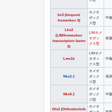
ホメオ
Irx3
(
Iroquois
ボック
中
homeobox 3
)
ス型
Lhx2
LIMホメ
(
LIM/homeobox
オボッ
前
transcription factor
クス型
2
)
LIMホメ
Lmx1b
オボッ
中
クス型
ホメオ
Nkx2.1
ボック
視
ス型
ホメオ
Nkx6.1
ボック
中
ス型
ホメオ
Otx2
(
Orthodenticle
ボック
前