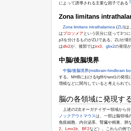
[
によって誘導される主要な因子である
Zona limitans intrathal
Zona limitans intrathalamica
(
ZLI
)は
は
プロソメア
という区分に従って3つに分
p3を分けるものがZLIである。ZLI
は
dlx2
が、後部では
irx3
、
gbx2
の発現が
中脳/後脳境界
中脳/後脳境界
(
midbrain-hindbrain b
する。MHBにおけるfgf8やwnt1の発
増殖などに関与していると考えられて
脳の各領域に発現す
上述の2次オーガナイザー領域から分泌
ノックアウトマウス
は、一部は脳領域
免疫細胞、内分泌系、腎臓や精巣、肺な
2
、
Lmx1b
、
BF2
など）。これらの例で