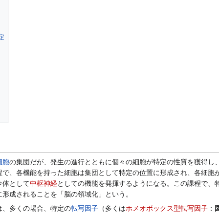
定
細胞
の集団だが、発生の進行とともに個々の細胞が特定の性質を獲得し
程で、各機能を持った細胞は集団として特定の位置に形成され、各細胞
全体として
中枢神経
としての機能を発揮するようになる。この課程で、
に形成されることを「脳の領域化」という。
、多くの場合、特定の
転写因子
（多くは
ホメオボックス型転写因子
：