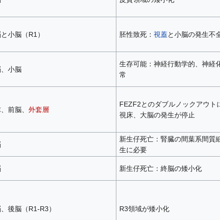
と小脳（R1）
胚性致死：
視蓋
と小脳の発生不
生存可能：神経行動学的、神経
脳、小脳
常
FEZF2とのダブルノックアウト
球、前脳、
外套層
視床、大脳の発生が停止
新生仔死亡：腎臓の間葉系間質
脳
生に必要
脳
新生仔死亡：終脳の矮小化
、後脳（R1-R3）
R3領域が矮小化