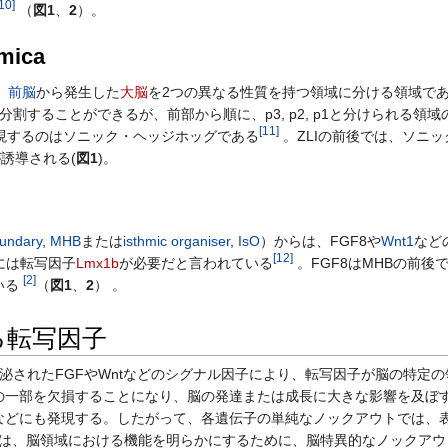
10
]
（
図1
、
2
）。
amica
、
前脳
から発生した
大脳
を2つの異なる性質を持つ領域に分ける領域で
割することができるが、前部から順に、p3, p2, p1と分けられる領域
[
11
]
が発現するのはソニック・ヘッジホッグである
。ZLIの前後では、ソニ
誘導される(
図1
)。
oundary
,
MHB
または
isthmic organiser
,
IsO
）からは、FGF8や
Wnt1
など
[
12
]
現には転写因子
Lmx1b
が必要だと言われている
。FGF8はMHBの前後
[
2
]
いる
（
図1
、
2
） 。
る転写因子
されたFGFやWntなどのシグナル因子により、転写因子が脳の特定の
の一部を欠損することになり、脳の発達または成長に大きな影響を及ぼ
どにも発現する。したがって、各遺伝子の単純なノックアウトでは、表現
は、脳領域における機能を明らかにするために、脳特異的なノックアウ