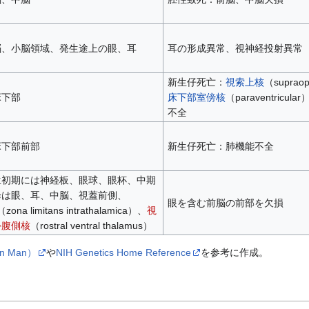
脳、小脳領域、発生途上の眼、耳
耳の形成異常、視神経投射異常
新生仔死亡：
視索上核
（suprao
床下部
床下部室傍核
（paraventricul
不全
床下部前部
新生仔死亡：肺機能不全
生初期には神経板、眼球、眼杯、中期
降は眼、耳、中脳、視蓋前側、
眼を含む前脳の前部を欠損
（zona limitans intrathalamica）、
視
外腹側核
（rostral ventral thalamus）
 in Man）
や
NIH Genetics Home Reference
を参考に作成。