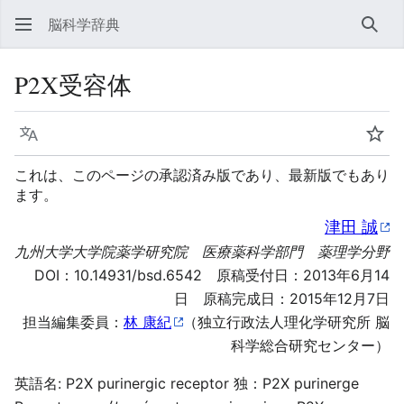
脳科学辞典
検索
P2X受容体
言語
ウォ
これは、このページの承認済み版であり、最新版でもあり
ます。
津田 誠
九州大学大学院薬学研究院 医療薬科学部門 薬理学分野
DOI：
10.14931/bsd.6542
原稿受付日：2013年6月14
日 原稿完成日：2015年12月7日
担当編集委員：
林 康紀
（独立行政法人理化学研究所 脳
科学総合研究センター）
英語名: P2X purinergic receptor 独：P2X purinerge