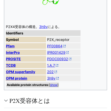
P2X4受容体の構造。
3h9v
​による。
Identifiers
Symbol
P2X_receptor
Pfam
PF00864
InterPro
IPR001429
PROSITE
PDOC00932
TCDB
1.A.7
OPM superfamily
202
OPM protein
3h9v
Available protein structures:
[
show
]
P2X受容体とは