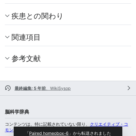
疾患との関わり
関連項目
参考文献
最終編集: 5 年前
、
WikiSysop
脳科学辞典
コンテンツは、特に記載されていない限り、
クリエイティブ・コ
モンズ 表示-非営利-継承 4.0 国際
のもとで利用可能です。
「
Paired homeobox-6
」から転送されました