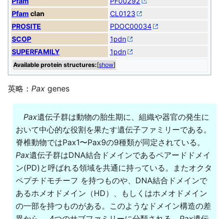
Pfam
PF00292
Pfam
clan
CL0123
PROSITE
PDOC00034
SCOP
1pdn
SUPERFAMILY
1pdn
Available protein structures:
[
show
]
英略：
Pax
genes
Pax
遺伝子群は動物の胎生期に、組織や器官の発生に
おいて中心的な役割を果たす遺伝子ファミリーである。
脊椎動物ではPax1〜Pax9の9種類が同定されている。
Pax
遺伝子群はDNA結合ドメインであるペアードドメイ
ン(PD)と呼ばれる領域を共通に持っている。またオクタ
ペプチドモチーフ を持つものや、DNA結合ドメインで
あるホメオドメイン（HD）、もしくはホメオドメイン
の一部を持つものがある。このようなドメイン構造の差
異から、 4つのサブファミリーに分類される。
Pax
遺伝