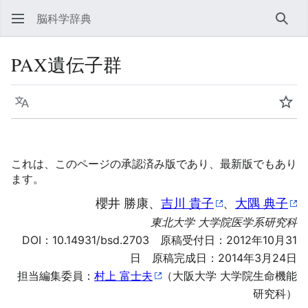
脳科学辞典
検索
PAX遺伝子群
言語
ウォ
これは、このページの承認済み版であり、最新版でもあり
ます。
櫻井 勝康、
吉川 貴子
、
大隅 典子
東北大学 大学院医学系研究科
DOI：
10.14931/bsd.2703
原稿受付日：2012年10月31
日 原稿完成日：2014年3月24日
担当編集委員：
村上 富士夫
（大阪大学 大学院生命機能
研究科）