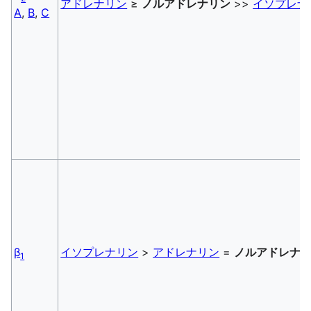
アドレナリン
≥
ノルアドレナリン
>>
イソプレナ
A
,
B
,
C
β
イソプレナリン
>
アドレナリン
=
ノルアドレナ
1