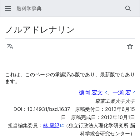
脳科学辞典
検索
ノルアドレナリン
言語
ウォ
これは、このページの承認済み版であり、最新版でもあり
ます。
徳岡 宏文
、
一瀬 宏
東京工業大学大学
DOI：
10.14931/bsd.1637
原稿受付日：2012年6月15
日 原稿完成日：2012年10月1日
担当編集委員：
林 康紀
（独立行政法人理化学研究所 脳
科学総合研究センター）