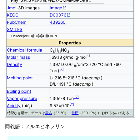
Key: SFLSHLFXELFNJZ-QMMMGPOBBL
Jmol
-3D images
Image
KEGG
D00076
PubChem
439260
SMILES
Oc1ccc(cc1O)[C@@H](O)CN
Properties
Chemical formula
C
H
N
O
8
11
3
−1
Molar mass
169.18 g/mol g·mol
Density
1.397±0.06 g/cm^3 (20 °C and 760
[
2
]
Torr)
Melting point
L: 216.5–218 °C (
decomp.
)
D/L: 191 °C (
decomp.
)
Boiling point
[
2
]
Vapor pressure
1.30e-8 Torr
[
2
]
Acidity
(p
K
)
9.57±0.10
a
特記なき場合、データは
常温
（25
°C
）・
常圧
（100 kPa）におけるものである。
同義語：ノルエピネフリン