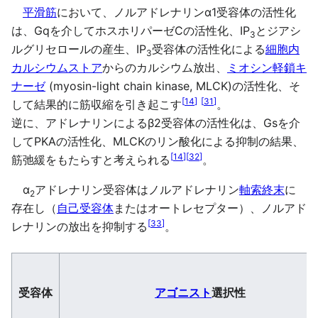
平滑筋
において、ノルアドレナリンα1受容体の活性化
は、Gqを介してホスホリパーゼCの活性化、IP
とジアシ
3
ルグリセロールの産生、IP
受容体の活性化による
細胞内
3
カルシウムストア
からのカルシウム放出、
ミオシン軽鎖キ
ナーゼ
(myosin-light chain kinase, MLCK)の活性化、そ
[
14
]
[
31
]
して結果的に筋収縮を引き起こす
。
逆に、アドレナリンによるβ2受容体の活性化は、Gsを介
してPKAの活性化、MLCKのリン酸化による抑制の結果、
[
14
]
[
32
]
筋弛緩をもたらすと考えられる
。
α
アドレナリン受容体はノルアドレナリン
軸索終末
に
2
存在し（
自己受容体
またはオートレセプター）、ノルアド
[
33
]
レナリンの放出を抑制する
。
受容体
アゴニスト
選択性