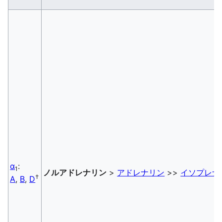
α
:
1
ノルアドレナリン
>
アドレナリン
>>
イソプレナ
†
A
,
B
,
D