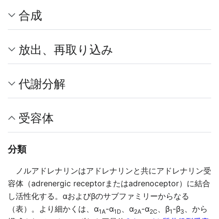
合成
放出、再取り込み
代謝分解
受容体
分類
ノルアドレナリンはアドレナリンと共にアドレナリン受
容体（adrenergic receptorまたはadrenoceptor）に結合
し活性化する。αおよびβのサブファミリーからなる
（表）。より細かくは、α
-α
、α
-α
、β
-β
、から
1A
1D
2A
2C
1
3