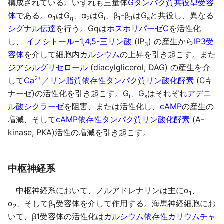
構成されている。いずれも三量体
Gタンパク質共役型受容
体
である。α
はG
、α
はG
、β
-β
はG
と共役し、異なる
1
q
2
i
1
3
s
シグナル伝達
を行う。Gqは
ホスホリパーゼC
を活性化
し、
イノシトール−1,4,5-三リン酸
(IP
) の産生から
IP3受
3
容体
を介して細胞内
カルシウム
の上昇を引き起こす。また
ジアシルグリセロール
(diacylglicerol, DAG) の産生を介
2+
して
Ca
／リン脂質依存性タンパク質リン酸化酵素
(Cキ
ナーゼ)の活性化を引き起こす。G
、G
はそれぞれ
アデニ
i
s
ル酸シクラーゼ
を阻害、または活性化し、
cAMP
の産生の
増減、そして
cAMP依存性タンパク質リン酸化酵素
(A-
kinase, PKA)活性の増減を引き起こす。
中枢神経系
中枢神経系において、ノルアドレナリンは主にα
、
1
α
、そしてβ
受容体を介して作用する。海馬神経細胞にお
2
1
いて、β1受容体の活性化は
カルシウム依存性カリウムチャ