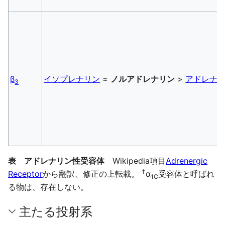
β
イソプレナリン
=
ノルアドレナリン
>
アドレナ
3
表 アドレナリン性受容体
Wikipedia項目
Adrenergic
†
Receptor
から翻訳、修正の上転載。
α
受容体と呼ばれ
1C
る物は、存在しない。
主たる投射系