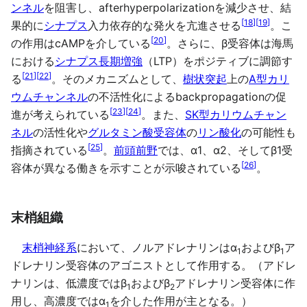
ンネル
を阻害し、afterhyperpolarizationを減少させ、結
[
18
]
[
19
]
果的に
シナプス
入力依存的な発火を亢進させる
。こ
[
20
]
の作用はcAMPを介している
。さらに、β受容体は海馬
における
シナプス長期増強
（LTP）をポジティブに調節す
[
21
]
[
22
]
る
。そのメカニズムとして、
樹状突起
上の
A型カリ
ウムチャンネル
の不活性化によるbackpropagationの促
[
23
]
[
24
]
進が考えられている
。また、
SK型カリウムチャン
ネル
の活性化や
グルタミン酸受容体
の
リン酸化
の可能性も
[
25
]
指摘されている
。
前頭前野
では、α1、α2、そしてβ1受
[
26
]
容体が異なる働きを示すことが示唆されている
。
末梢組織
末梢神経系
において、ノルアドレナリンはα
およびβ
ア
1
1
ドレナリン受容体のアゴニストとして作用する。（アドレ
ナリンは、低濃度ではβ
およびβ
アドレナリン受容体に作
1
2
用し、高濃度ではα
を介した作用が主となる。）
1