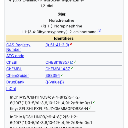
4-[(1
R
)-2-amino-1-hydroxyethyl]benzene-
1,2-diol
別称
Noradrenaline
(
R
)-(–)-Norepinephrine
[
2
]
l-1-(3,4-Dihydroxyphenyl)-2-aminoethanol
Identifiers
CAS Registry
(l) 51-41-2 (l)
Number
ATC code
ChEBI
CHEBI:18357
ChEMBL
ChEMBL1437
ChemSpider
388394
DrugBank
{{{value}}}
InChI
InChI=1S/C8H11NO3/c9-4-8(12)5-1-2-
6(10)7(11)3-5/h1-3,8,10-12H,4,9H2/t8-/m0/s1
Key: SFLSHLFXELFNJZ-QMMMGPOBSA-N
InChI=1/C8H11NO3/c9-4-8(12)5-1-2-
6(10)7(11)3-5/h1-3,8,10-12H,4,9H2/t8-/m0/s1