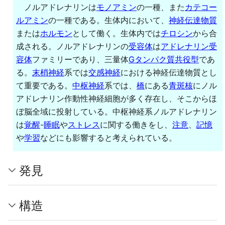
ノルアドレナリンは
モノアミン
の一種、また
カテコー
ルアミン
の一種である。生体内において、
神経伝達物質
または
ホルモン
として働く。生体内では
チロシン
から合
成される。ノルアドレナリンの
受容体
は
アドレナリン受
容体
ファミリーであり、三量体
Gタンパク質共役型
であ
る。
末梢神経
系では
交感神経
における神経伝達物質とし
て重要である。
中枢神経
系では、
橋
にある
青斑核
にノル
アドレナリン作動性神経細胞が多く存在し、そこからほ
ぼ脳全域に投射している。中枢神経系ノルアドレナリン
は
覚醒
-
睡眠
や
ストレス
に関する働きをし、
注意
、
記憶
や
学習
などにも影響すると考えられている。
発見
構造