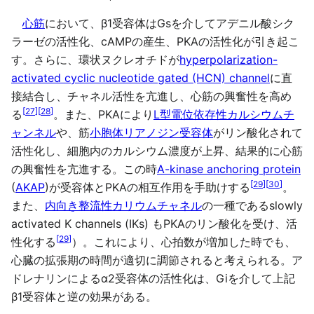
心筋
において、β1受容体はGsを介してアデニル酸シク
ラーゼの活性化、cAMPの産生、PKAの活性化が引き起こ
す。さらに、環状ヌクレオチドが
hyperpolarization-
activated cyclic nucleotide gated (HCN) channel
に直
接結合し、チャネル活性を亢進し、心筋の興奮性を高め
[
27
]
[
28
]
る
。また、PKAにより
L型電位依存性カルシウムチ
ャンネル
や、筋
小胞体
リアノジン受容体
がリン酸化されて
活性化し、細胞内のカルシウム濃度が上昇、結果的に心筋
の興奮性を亢進する。この時
A-kinase anchoring protein
[
29
]
[
30
]
(
AKAP
)が受容体とPKAの相互作用を手助けする
。
また、
内向き整流性カリウムチャネル
の一種であるslowly
activated K channels (IKs) もPKAのリン酸化を受け、活
[
29
]
性化する
）。これにより、心拍数が増加した時でも、
心臓の拡張期の時間が適切に調節されると考えられる。ア
ドレナリンによるα2受容体の活性化は、Giを介して上記
β1受容体と逆の効果がある。