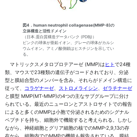
図4．human neutrophil collagenase(MMP-8)の
立体構造と活性ドメイン
（日本.蛋白質構造データバンク (PDBj)）
ピンクの球体が亜鉛イオン、グレーの球体がカルシ
ウムイオン。アミノ酸側鎖はヒスチジンを示してい
る。
マトリックスメタロプロテアーゼ (MMP)は
ヒト
で24種
類、マウスで23種類の遺伝子がコードされており、分泌
型と膜結合型のメンバーを含み、それらがドメイン構造に
従って、
コラゲナーゼ
、
ストロメライシン
、
ゼラチナーゼ
と膜型 MMP(MT-MMP)の4つの主なサブグループに分け
られている。最近のニューロンとアストロサイトでの報告
によると多くのMMPは小胞で分泌されるためのシグナル
ペプチドを持ち、細胞外で機能すると考えられる。しかし
ながら、神経細胞とグリア細胞の核でのMMP-2,9,13の存
在から、細胞内でのMMPの機能も報告されている。膜結