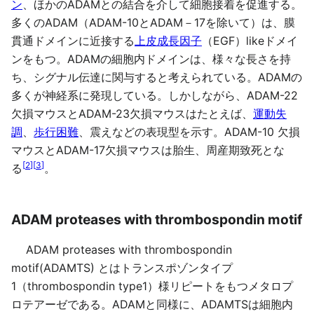
ン
、ほかのADAMとの結合を介して細胞接着を促進する。
多くのADAM（ADAM-10とADAM－17を除いて）は、膜
貫通ドメインに近接する
上皮成長因子
（EGF）likeドメイ
ンをもつ。ADAMの細胞内ドメインは、様々な長さを持
ち、シグナル伝達に関与すると考えられている。ADAMの
多くが神経系に発現している。しかしながら、ADAM-22
欠損マウスとADAM-23欠損マウスはたとえば、
運動失
調
、
歩行困難
、震えなどの表現型を示す。ADAM-10 欠損
マウスとADAM-17欠損マウスは胎生、周産期致死とな
[
2
]
[
3
]
る
。
ADAM proteases with thrombospondin motif
ADAM proteases with thrombospondin
motif(ADAMTS) とはトランスポゾンタイプ
1（thrombospondin type1）様リピートをもつメタロプ
ロテアーゼである。ADAMと同様に、ADAMTSは細胞内