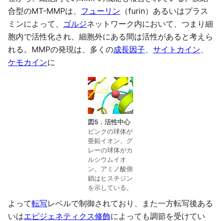
合型のMT-MMPは、
フューリン
（furin）あるいはプラス
ミンによって、
ゴルジ
ネットワーク内において、つまり細
胞内で活性化され、細胞外にある間は活性があると考えら
れる。MMPの発現は、多くの
成長因子
、
サイトカイン
、
ケモカイン
に
図5．活性中心
ピンクの球体が
亜鉛イオン、グ
レーの球体がカ
ルシウムイオ
ン。アミノ酸側
鎖はヒスチジン
を示している。
よって
転写
レベルで制御されており、また一方転写後ある
いは
エピジェネティクス修飾
によっても調節を受けてい