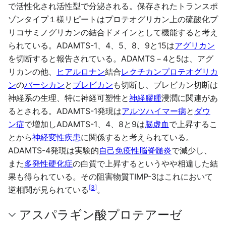
で活性化され活性型で分泌される。保存されたトランスポ
ゾンタイプ１様リピートはプロテオグリカン上の硫酸化プ
リコサミノグリカンの結合ドメインとして機能すると考え
られている。ADAMTS-1、4、5、8、9と15は
アグリカン
を切断すると報告されている。ADAMTS－4と5は、アグ
リカンの他、
ヒアルロナン
結合
レクチカン
プロテオグリカ
ン
の
バーシカン
と
ブレビカン
も切断し、ブレビカン切断は
神経系の生理、特に神経可塑性と
神経膠腫
浸潤に関連があ
るとされる。ADAMTS-1発現は
アルツハイマー病
と
ダウ
ン症
で増加しADAMTS-1、4、8と9は
脳虚血
で上昇するこ
とから
神経変性疾患
に関係すると考えられている。
ADAMTS-4発現は実験的
自己免疫性脳脊髄炎
で減少し、
また
多発性硬化症
の白質で上昇するというやや相違した結
果も得られている。その阻害物質TIMP-3はこれにおいて
[
3
]
逆相関が見られている
。
アスパラギン酸プロテアーゼ