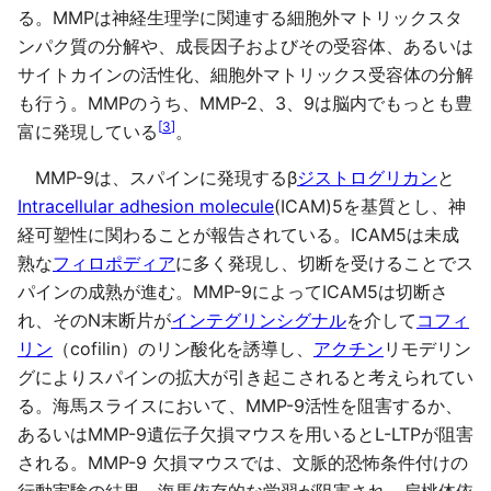
る。MMPは神経生理学に関連する細胞外マトリックスタ
ンパク質の分解や、成長因子およびその受容体、あるいは
サイトカインの活性化、細胞外マトリックス受容体の分解
も行う。MMPのうち、MMP-2、3、9は脳内でもっとも豊
[
3
]
富に発現している
。
MMP-9は、スパインに発現するβ
ジストログリカン
と
Intracellular adhesion molecule
(ICAM)5を基質とし、神
経可塑性に関わることが報告されている。ICAM5は未成
熟な
フィロポディア
に多く発現し、切断を受けることでス
パインの成熟が進む。MMP-9によってICAM5は切断さ
れ、そのN末断片が
インテグリンシグナル
を介して
コフィ
リン
（cofilin）のリン酸化を誘導し、
アクチン
リモデリン
グによりスパインの拡大が引き起こされると考えられてい
る。海馬スライスにおいて、MMP-9活性を阻害するか、
あるいはMMP-9遺伝子欠損マウスを用いるとL-LTPが阻害
される。MMP-9 欠損マウスでは、文脈的恐怖条件付けの