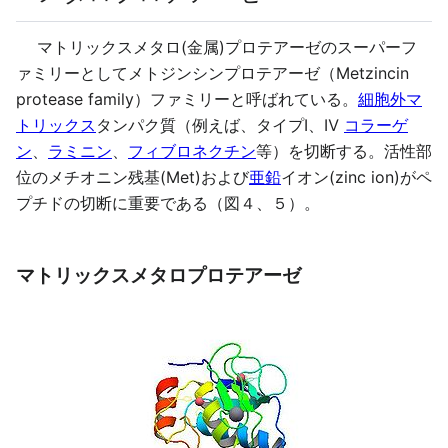
マトリックスメタロ(金属)プロテアーゼのスーパーフ
ァミリーとしてメトジンシンプロテアーゼ（Metzincin
protease family）ファミリーと呼ばれている。
細胞外マ
トリックス
タンパク質（例えば、タイプⅠ、Ⅳ
コラーゲ
ン
、
ラミニン
、
フィブロネクチン
等）を切断する。活性部
位のメチオニン残基(Met)および
亜鉛
イオン(zinc ion)がペ
プチドの切断に重要である（図４、５）。
マトリックスメタロプロテアーゼ