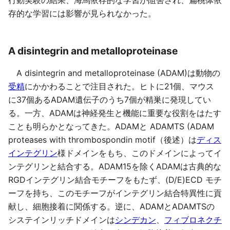
行動実験の結果、海馬依存的な学習が阻害され、扁桃体依
存的な学習には影響が見られなかった。
A disintegrin and metalloproteinase
A disintegrin and metalloproteinase (ADAM)は動物の
受精
にかかわることで注目された。ヒトに21個、マウス
に37個あるADAM遺伝子のうち7個が精巣に発現してい
る。一方、ADAMは神経発生と機能に重要な役割をはたす
ことも明らかとなってきた。ADAMと ADAMTS (ADAM
proteases with thrombospondin motif（後述）は
ディス
インテグリン
様ドメインをもち、このドメインによってイ
ンテグリンと結合する。ADAM15を除くADAMは古典的な
RGDインテグリン結合モチーフをもたず、(D/E)ECD モチ
ーフを持ち、このモチーフがインテグリン結合特異性に貢
献し、細胞接着に関係する。逆に、ADAMとADAMTSの
システインリッチドメインは
シンデカン
、
フィブロネクチ