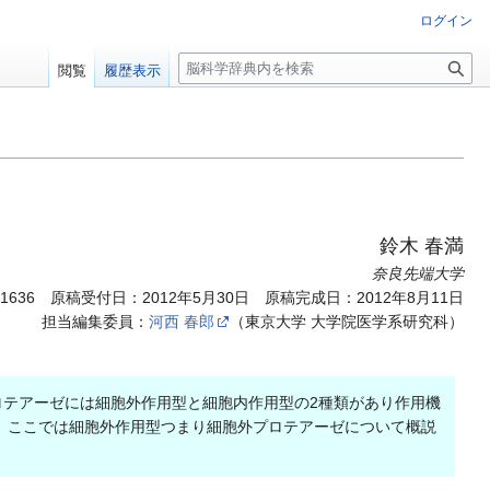
ログイン
検
閲覧
履歴表示
索
鈴木 春満
奈良先端大学
.1636
原稿受付日：2012年5月30日 原稿完成日：2012年8月11日
担当編集委員：
河西 春郎
（東京大学 大学院医学系研究科）
。プロテアーゼには細胞外作用型と細胞内作用型の2種類があり作用機
。ここでは細胞外作用型つまり細胞外プロテアーゼについて概説