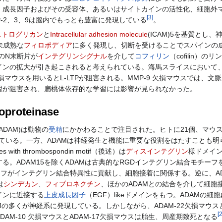
、成長因子およびその受容体、あるいはサイトカインの活性化、細胞外
[
3
]
-2、3、9は脳内でもっとも豊富に発現している
。
ストログリカン
と
Intracellular adhesion molecule
(ICAM)5を基質とし
未成熟な
フィロポディア
に多く発現し、切断を受けることでスパインの
そのN末断片が
インテグリンシグナル
を介して
コフィリン
（cofilin）の
ンの拡大が引き起こされると考えられている。海馬スライスにおいて、M
損マウスを用いるとL-LTPが阻害される。MMP-9 欠損マウスでは、文
習が阻害され、扁桃体依存的な学習には影響が見られなかった。
loproteinase
ase (ADAM)は動物の
受精
にかかわることで注目された。ヒトに21個、マウス
している。一方、ADAMは神経発生と機能に重要な役割をはたすことも明
 with thrombospondin motif（後述）は
ディスインテグリン
様ドメイ
る。ADAM15を除くADAMは古典的なRGDインテグリン結合モチーフ
モチーフがインテグリン結合特異性に貢献し、細胞接着に関係する。逆に、A
は
シンデカン
、
フィブロネクチン
、ほかのADAMとの結合を介して細胞接
インに近接する
上皮成長因子
（EGF）likeドメインをもつ。ADAM
の多くが神経系に発現している。しかしながら、ADAM-22欠損マウスと
[
AM-10 欠損マウスとADAM-17欠損マウスは胎生、周産期致死となる