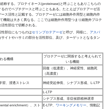
する。プロテイネース(proteinase)と呼ぶこともありこちらの
するのでペプチデースと呼ぶこともある。たとえばプロテアーゼ活
デース活性と記載する。プロテアーゼには細胞外作用型と細胞内作
って機能は大きく異なる。ここでは細胞外作用型つまり細胞外プロテ
の活性部位で切断される。
活性部位にもつものは
セリンプロテアーゼ
と呼び、同様に、
アスパ
合サイトやハサミの部分を活性部位、及び、ターゲットとなるタン
プロテアーゼに関係すると考えられて
わる機構
いる機能
回復（低濃度）、神経変性、細胞死
（高濃度）
学習、浸透ストレス
神経突起伸長、シナプス形成、L-LTP
L-LTP
シナプス形成、非症候群精神遅滞
al enrichment）、スト
E-LTP、
ワーキングメモリー
、情動記