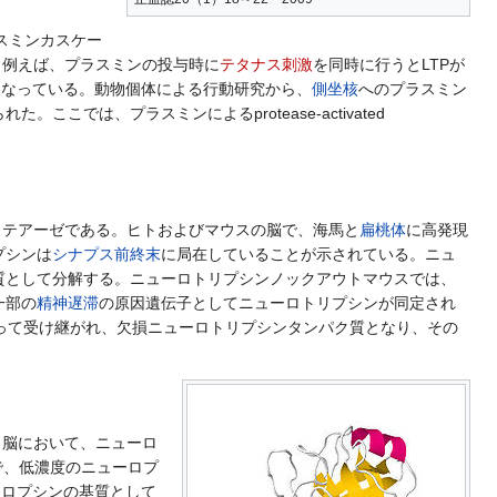
ラスミンカスケー
。例えば、プラスミンの投与時に
テタナス刺激
を同時に行うとLTPが
かとなっている。動物個体による行動研究から、
側坐核
へのプラスミン
こでは、プラスミンによるprotease-activated
ンプロテアーゼである。ヒトおよびマウスの脳で、海馬と
扁桃体
に高発現
プシンは
シナプス前終末
に局在していることが示されている。ニュ
質として分解する。ニューロトリプシンノックアウトマウスでは、
一部の
精神遅滞
の原因遺伝子としてニューロトリプシンが同定され
って受け継がれ、欠損ニューロトリプシンタンパク質となり、その
）。脳において、ニューロ
で、低濃度のニューロプ
ューロプシンの基質として