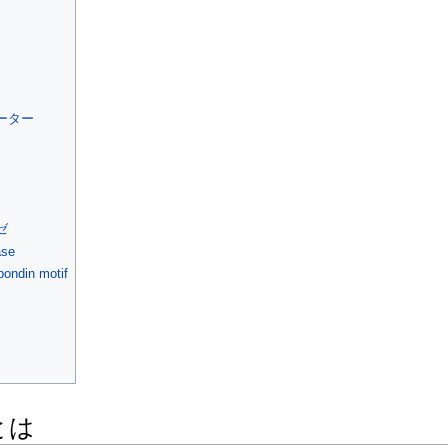
ーター
ゼ
ase
ondin motif
とは