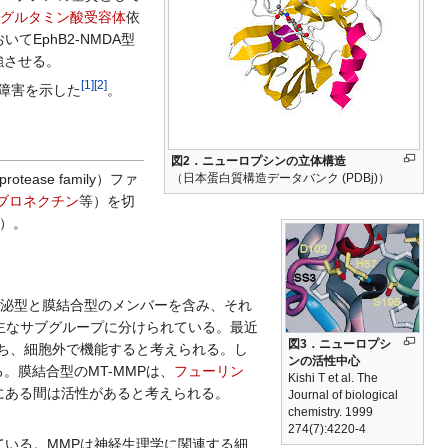
型グルタミン酸受容体
依
EphB2-NMDA型
強させる。
[
1
]
[
2
]
障害を示した
。
図2．ニューロプシンの立体構造
（日本蛋白質構造データバンク (PDBj)）
ase family）ファ
ブロネクチン
等）を切
５）。
分泌型と膜結合型のメンバーを含み、それ
4つの主なサブグループに分けられている。最近
図3．ニューロプシ
ち、細胞外で機能すると考えられる。し
ンの活性中心
。膜結合型のMT-MMPは、
フューリン
Kishi T et al. The
にある間は活性があると考えられる。
Journal of biological
chemistry. 1999
274(7):4220-4
ている。MMPは神経生理学に関連する細