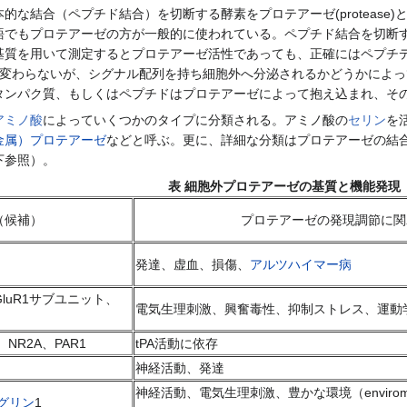
合（ペプチド結合）を切断する酵素をプロテアーゼ(protease)と総称
語でもプロテアーゼの方が一般的に使われている。ペプチド結合を切断
基質を用いて測定するとプロテアーゼ活性であっても、正確にはペプチ
は変わらないが、シグナル配列を持ち細胞外へ分泌されるかどうかによ
タンパク質、もしくはペプチドはプロテアーゼによって抱え込まれ、そ
アミノ酸
によっていくつかのタイプに分類される。アミノ酸の
セリン
を
金属）プロテアーゼ
などと呼ぶ。更に、詳細な分類はプロテアーゼの結
下参照）。
表 細胞外プロテアーゼの基質と機能発現
（候補）
プロテアーゼの発現調節に関
発達、虚血、損傷、
アルツハイマー病
luR1サブユニット、
電気生理刺激、興奮毒性、抑制ストレス、運動
、NR2A、PAR1
tPA活動に依存
神経活動、発達
神経活動、電気生理刺激、豊かな環境（enviroment
グリン
1