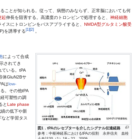
成されることが知られる。従って、病態のみならず、正常脳においても何
突起
伸長を阻害する。高濃度のトロンビンで処理すると、
神経細胞
ライスにトロンビンをバスアプライすると、
NMDA型グルタミン酸受
[
1
]
[
2
]
PSP)を誘導する
。
胞
によって合成
示されてき
ている。tPA
GluN2Bサ
PAは
low-
る。その他tPA
神経可塑性の調
ると
Late phase
成績の低下や新
下など学習タス
図1．tPAのレセプターを介したシグナル伝達経路
参考：中枢神経系におけるtPAの役割 永井信夫 血栓
止血誌20（1）18～22 2009