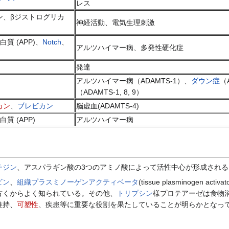
レス
ン、βジストログリカ
神経活動、電気生理刺激
質 (APP)、
Notch
、
アルツハイマー病、多発性硬化症
発達
アルツハイマー病（ADAMTS-1）、
ダウン症
（
（ADAMTS-1, 8, 9）
カン
、
ブレビカン
脳虚血(ADAMTS-4)
質 (APP)
アルツハイマー病
チジン
、アスパラギン酸の3つのアミノ酸によって活性中心が形成されるこ
ビン
、
組織プラスミノーゲンアクティベータ
(tissue plasminogen activa
古くからよく知られている。その他、
トリプシン
様プロテアーゼは食物
維持、
可塑性
、疾患等に重要な役割を果たしていることが明らかとなっ