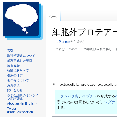
ページ
細胞外プロテア
（
Plasmin
から転送）
これは、このページの承認済み版であり、
索引
脳科学辞典について
ナ
検
最近完成した項目
ビ
索
編集履歴
ゲ
に
執筆にあたって
ー
移
引用の仕方
著作権について
シ
動
英：extracellular protease, extracellula
免責事項
ョ
問い合わせ
ン
各学会編集のオンライ
タンパク質
、
ペプチド
を形成する
に
ン用語辞典
序そのものは変わらないが、
シグナ
移
About us (in English)
する。
Twitter
動
(BrainScienceBot)