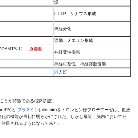
憶
L-LTP、シナプス形成
神経分化
運動、ミエリン形成
ADAMTS-1）、
脳虚血
神経変性疾患
神経可塑性、神経謬腫侵襲
老人斑
とが特徴である(図3参照)。
tor;tPA)と
プラスミン
(plasmin)をトロンビン様プロテアーゼは、血液
消化の機能が最初に明らかにされた。しかし最近、脳内においてセ
て注目されるようになって来た。