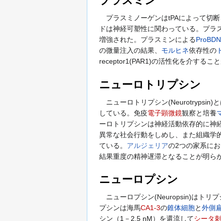
プラスミン
プラスミノーゲンはtPAによって切断さ
ドは神経可塑性に関わっている。プラ
増強された。プラスミンによる
ProBD
の微量注入の結果、
モルヒネ
依存性の
receptor1(PAR1)の活性化を介す
ニューロトリプシン
ニューロトリプシン(Neurotryp
している。免疫
電子顕微鏡
観察と培養
ーロトリプシンは神経活動依存的に神
異常な社会行動をしめし、また組織学
ている。
アルジェリア
の2つの家系に
結果重度の精神遅滞となることが明ら
ニューロプシン
ニューロプシン(Neuropsin)は
プシンは海馬
CA1-3
の
錐体細胞
と
外側
シン（1－2.5 nM）を還流して
シータ