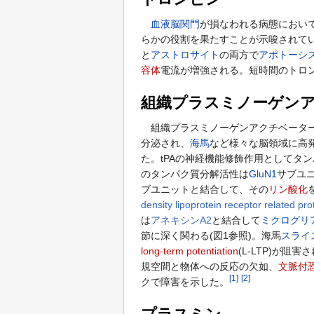
血液脳関門
が損なわれる病態において
らかの役割を果たすことが示唆されて
と
アストロサイト
の両方で
アポトーシ
容体
電流が増強される。短時間のトロ
組織プラスミノーゲン
組織プラスミノーゲンアクチベーター(tissue 
分泌され、
海馬
など様々な脳領域に高発
た。tPAの神経機能修飾作用としてタ
のタンパク質分解活性は
GluN1
サブユニ
ブユニットと結合して、その
リン酸化
density lipoprotein receptor related pro
は
アネキシンA2
と結合して
ミクログリ
節に深く関わる(図1参照)。海馬
スライ
long-term potentiation
(L-LTP)が阻
規空間と物体への反応の欠如、
文脈付
[
1
]
[
2
]
クで障害を示した。