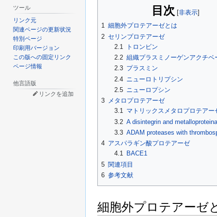
目次
ツール
リンク元
1
細胞外プロテアーゼとは
関連ページの更新状況
2
セリンプロテアーゼ
特別ページ
2.1
トロンビン
印刷用バージョン
この版への固定リンク
2.2
組織プラスミノーゲンアクチベ
ページ情報
2.3
プラスミン
2.4
ニューロトリプシン
他言語版
2.5
ニューロプシン
リンクを追加
3
メタロプロテアーゼ
3.1
マトリックスメタロプロテアー
3.2
A disintegrin and metalloprotein
3.3
ADAM proteases with thrombosp
4
アスパラギン酸プロテアーゼ
4.1
BACE1
5
関連項目
6
参考文献
細胞外プロテアーゼ