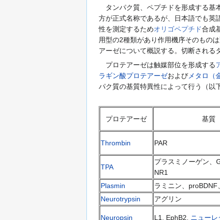
タンパク質、ペプチドを形成する基本的な結
方が正式名称であるが、日本語でも英
性を測定するため
オリゴペプチド
合成
用型の2種類があり作用機序そのもの
アーゼについて概説する。切断される
プロテアーゼは触媒部位を形成する
ラギン酸プロテアーゼ
および
メタロ（
パク質の基質特異性によって行う（以
プロテアーゼ
基質
Thrombin
PAR
プラスミノーゲン、G
TPA
NR1
Plasmin
ラミニン、proBDNF
Neurotrypsin
アグリン
Neuropsin
L1, EphB2,
ニューレ