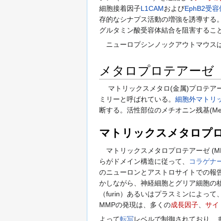
細胞接着因子
L1CAM
および
EphB2受容
存的なシナプス活動の増強を誘導する。E
グルタミン酸受容体結合を阻害すること
ニューロプシンノックアウトマウスはE
メタロプロテアーゼ
マトリックスメタロ(金属)プロテアーゼのス
ミリーと呼ばれている。
細胞外マトリ
断する。活性部位のメチオニン残基(Me
マトリックスメタロプ
マトリックスメタロプロテアーゼ (MM
らがドメイン構造に従って、
コラゲナ
のニューロンとアストロサイトでの報
かしながら、神経細胞とグリア細胞の核で
（furin）あるいはプラスミンによって
MMPの発現は、多くの
成長因子
、
サイ
よって
転写
レベルで制御されており、