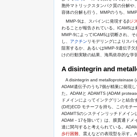
胞外マトリックスタンパク質の分解や
容体の分解も行う。MMPのうち、MMP
MMP-9は、スパインに発現するβ
ジ
わることが報告されている。ICAM5は
MMP-9によってICAM5は切断され、
し、
アクチン
リモデリングによりスパイ
阻害するか、あるいはMMP-9遺伝子欠
けの行動実験の結果、海馬依存的な学
A disintegrin and metal
A disintegrin and metalloprotein
ADAM遺伝子のうち7個が精巣に発現
た。ADAMと ADAMTS (ADAM proteases
ドメインによってインテグリンと結合す
(D/E)ECD モチーフを持ち、この
ADAMTSのシステインリッチドメイン
ADAM－17を除いて）は、膜貫通ドメ
達に関与すると考えられている。ADAM
歩行困難
、震えなどの表現型を示す。AD