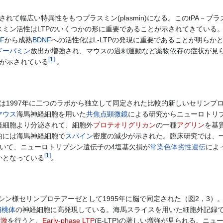
れて幅広い特異性をもつプラスミン(plasmin)になる。このtPA－プ
スミン活性はLTPのいくつかの形に重要であることが示されてきている
NF
から成熟
BDNF
への活性化はL-LTPの発現に重要であることが明ら
ドーパミン
放出が増強され、マウスの過剰運動など薬物依存の症状が見られた。こ
[
1
]
ることが示されている
。
sin)とは1997年に二つのラボから独立して同定された比較的新しいセリ
マウス
海馬神経細胞を用いた
共焦点顕微鏡
による研究からニューロトリ
経細胞より分泌されて、細胞外
プロテオリグリカン
の一種
アグリン
を基
的には海馬神経細胞で
スパイン
密度の減少が示された。臨床研究では、
おいて、ニューロトリプシン遺伝子の4塩基欠損が
常染色体劣性遺伝
によ
[
1
]
かとなっている
。
トリプシン様セリンプロテアーゼとして1995年に脳で同定された（図2，3
扁桃体
の神経細胞に高発現している。海馬スライスを用いた細胞外記録
刺激
を行うと、
Early-phase LTP
(E-LTP)の著しい増強が見られる。ニ