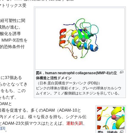
マトリックス受
、神経可塑性に関
成熟が進む。
リン酸化を誘導
MP-9活性を
脈的恐怖条件付
図4．human neutrophil collagenase(MMP-8)の立
に37個ある
体構造と活性ドメイン
（日本.蛋白質構造データバンク (PDBj)）
らかとなってき
ピンクの球体が亜鉛イオン、グレーの球体がカルシウ
ンをもち、この
ムイオン。アミノ酸側鎖はヒスチジンを示している。
をもたず、
DAMと
着を促進する。多くのADAM（ADAM-10と
の細胞内ドメインは、様々な長さを持ち、シグナル伝
ADAM-23欠損マウスはたとえば、
運動失調
、
2
]
[
3
]
。
図5．活性中