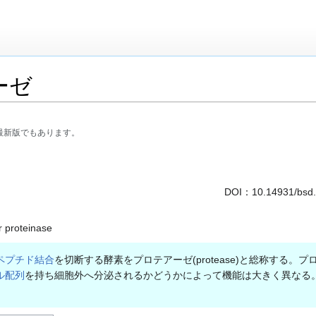
ーゼ
最新版でもあります。
DOI：
10.14931/bsd
r proteinase
ペプチド結合
を切断する酵素をプロテアーゼ(protease)と総称する
ル配列
を持ち細胞外へ分泌されるかどうかによって機能は大きく異なる