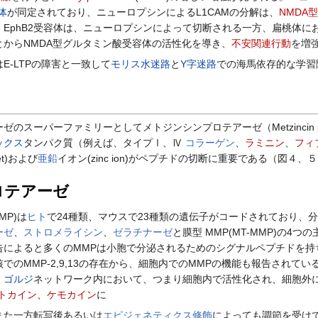
体
が同定されており、ニューロプシンによるL1CAMの分解は、
NMDA
phB2受容体は、ニューロプシンによって切断される一方、扁桃体において
からNMDA型グルタミン酸受容体の活性化を導き、
不安関連行動
を増
-LTPの障害と一致して
モリス水迷路
と
Y字迷路
での海馬依存的な学習
ーパーファミリーとしてメトジンシンプロテアーゼ（Metzincin prote
ックス
タンパク質（例えば、タイプⅠ、Ⅳ
コラーゲン
、
ラミニン
、
フィ
t)および
亜鉛
イオン(zinc ion)がペプチドの切断に重要である（図４、
ロテアーゼ
P)は
ヒト
で24種類、マウスで23種類の遺伝子がコードされており、
ーゼ
、
ストロメライシン
、
ゼラチナーゼ
と膜型 MMP(MT-MMP)の
告によると多くのMMPは小胞で分泌されるためのシグナルペプチドを持
のMMP-2,9,13の存在から、細胞内でのMMPの機能も報告されている
、
ゴルジ
ネットワーク内において、つまり細胞内で活性化され、細胞外
トカイン
、
ケモカイン
に
また一方転写後あるいは
エピジェネティクス修飾
によっても調節を受け