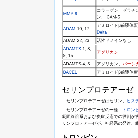
コラーゲン、ゼラチ
MMP-9
ン、ICAM-5
アミロイドβ前駆体蛋白
ADAM
-10, 17
Delta
ADAM-22, 23
活性ドメインなし
ADAMTS
-1, 8,
アグリカン
9, 15
ADAMTS-4, 5
アグリカン、
バーシ
BACE1
アミロイドβ前駆体蛋白
セリンプロテアーゼ
セリンプロテアーゼはセリン、
ヒス
セリンプロテアーゼの一種、
トロン
凝固線溶系および炎症反応での役割が
リンプロテアーゼが、神経系の発達、
トロンビン