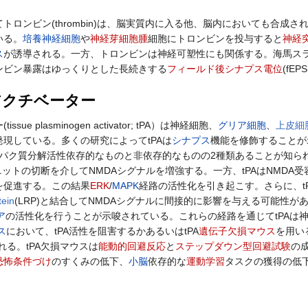
トロンビン(thrombin)は、脳実質内に入る他、脳内においても合
いる。
培養神経細胞
や
神経芽細胞腫
細胞にトロンビンを投与すると
神経
ス
が誘導される。一方、トロンビンは神経可塑性にも関係する。海馬ス
ンビン暴露はゆっくりとした長続きする
フィールド後シナプス電位
(fE
アクチベーター
plasminogen activator; tPA）は神経細胞、
グリア細胞
、
上皮細
現している。多くの研究によってtPAは
シナプス
機能を修飾することが
ンパク質分解活性依存的なものと非依存的なものの2種類あることが知られ
ットの切断を介してNMDAシグナルを増強する。一方、tPAはNMDA受容体
を促進する。この結果
ERK
/
MAPK
経路の活性化を引き起こす。さらに、t
tein
(LRP)と結合してNMDAシグナルに間接的に影響を与える可能性があ
ア
の活性化を行うことが示唆されている。これらの経路を通じてtPAは
ス
において、tPA活性を阻害するかあるいはtPA
遺伝子欠損マウス
を用い
害される。tPA欠損マウスは
能動的回避反応
と
ステップダウン型回避試験
の
恐怖条件づけ
のすくみの低下、
小脳
依存的な
運動学習
タスクの獲得の低