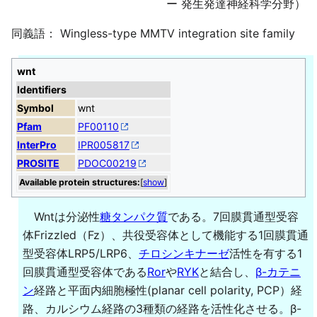
ー 発生発達神経科学分野）
同義語： Wingless-type MMTV integration site family
wnt
Identifiers
Symbol
wnt
Pfam
PF00110
InterPro
IPR005817
PROSITE
PDOC00219
Available protein structures:
[
show
]
Wntは分泌性
糖タンパク質
である。7回膜貫通型受容
体Frizzled（Fz）、共役受容体として機能する1回膜貫通
型受容体LRP5/LRP6、
チロシンキナーゼ
活性を有する1
回膜貫通型受容体である
Ror
や
RYK
と結合し、
β-カテニ
ン
経路と平面内細胞極性(planar cell polarity, PCP）経
路、カルシウム経路の3種類の経路を活性化させる。β-