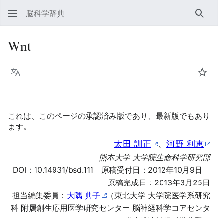
脳科学辞典
検索
Wnt
言語
ウォ
これは、このページの承認済み版であり、最新版でもあり
ます。
太田 訓正
、
河野 利恵
熊本大学 大学院生命科学研究部
DOI：
10.14931/bsd.111
原稿受付日：2012年10月9日
原稿完成日：2013年3月25日
担当編集委員：
大隅 典子
（東北大学 大学院医学系研究
科 附属創生応用医学研究センター 脳神経科学コアセンタ