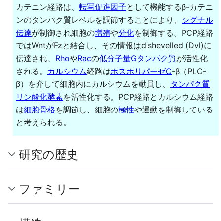
カテニン経路は、
転写促進因子
として機能するβ-カテニ
ンのタンパク質レベルを調節することにより、
シグナル
伝達
が制御され細胞の
増殖
や
分化
を制御する。PCP経路
ではWntがFzと結合し、その情報はdishevelled (Dvl)に
伝達され、
Rho
や
Rac
の
低分子量Gタンパク質
が活性化
される。
カルシウム
経路は
ホスホリパーゼC
-β（PLC-
β）を介して細胞内にカルシウムを動員し、
タンパク質
リン酸化酵素
を活性化する。PCP経路とカルシウム経路
は
細胞骨格
を調節し、細胞の
極性
や運動を制御している
と考えられる。
研究の歴史
ファミリー