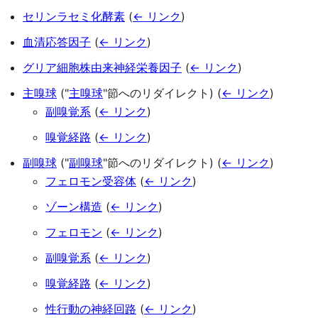
セリンラセミ化酵素
(
← リンク
)
血清応答因子
(
← リンク
)
グリア細胞株由来神経栄養因子
(
← リンク
)
主嗅球
("
主嗅球
"節へのリダイレクト)
(
← リンク
)
副嗅覚系
(
← リンク
)
嗅覚経路
(
← リンク
)
副嗅球
("
副嗅球
"節へのリダイレクト)
(
← リンク
)
フェロモン受容体
(
← リンク
)
ゾーン構造
(
← リンク
)
フェロモン
(
← リンク
)
副嗅覚系
(
← リンク
)
嗅覚経路
(
← リンク
)
性行動の神経回路
(
← リンク
)