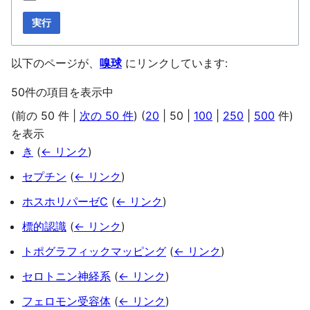
実行
以下のページが、
嗅球
にリンクしています:
50件の項目を表示中
(
前の 50 件
|
次の 50 件
) (
20
|
50
|
100
|
250
|
500
件)
を表示
き
(
← リンク
)
セプチン
(
← リンク
)
ホスホリパーゼC
(
← リンク
)
標的認識
(
← リンク
)
トポグラフィックマッピング
(
← リンク
)
セロトニン神経系
(
← リンク
)
フェロモン受容体
(
← リンク
)