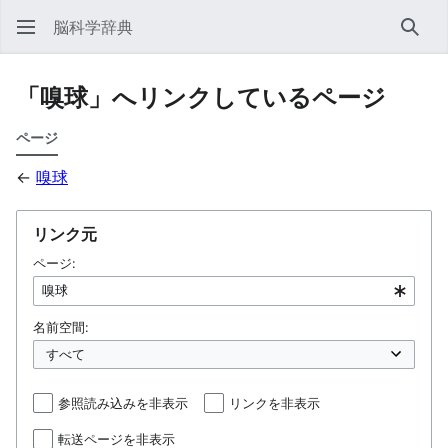
脳科学辞典
検索
「嗅球」へリンクしているページ
ページ
←
嗅球
リンク元
ページ:
名前空間:
参照読み込みを非表示
リンクを非表示
転送ページを非表示