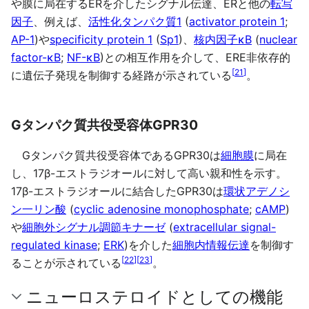
や膜に局在するERを介したシグナル伝達、ERと他の
転写
因子
、例えば、
活性化タンパク質1
(
activator protein 1
;
AP-1
)や
specificity protein 1
(
Sp1
)、
核内因子κB
(
nuclear
factor-κB
;
NF-κB
)との相互作用を介して、ERE非依存的
[
21
]
に遺伝子発現を制御する経路が示されている
。
Gタンパク質共役受容体GPR30
Gタンパク質共役受容体であるGPR30は
細胞膜
に局在
し、17β-エストラジオールに対して高い親和性を示す。
17β-エストラジオールに結合したGPR30は
環状アデノシ
ン一リン酸
(
cyclic adenosine monophosphate
;
cAMP
)
や
細胞外シグナル調節キナーゼ
(
extracellular signal-
regulated kinase
;
ERK
)を介した
細胞内情報伝達
を制御す
[
22
]
[
23
]
ることが示されている
。
ニューロステロイドとしての機能