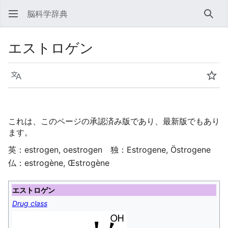
脳科学辞典
検索
エストロゲン
言語
ウォ
これは、このページの承認済み版であり、最新版でもあり
ます。
英：estrogen, oestrogen 独：Estrogene, Östrogene
仏：estrogène, Œstrogène
エストロゲン
Drug class