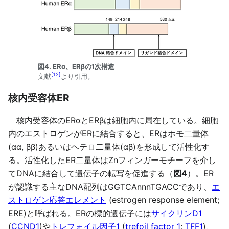
図4. ERα、ERβの1次構造
[
12
]
文献
より引用。
核内受容体ER
核内受容体のERαとERβは細胞内に局在している。細胞
内のエストロゲンがERに結合すると、ERはホモ二量体
(αα, ββ)あるいはヘテロ二量体(αβ)を形成して活性化す
る。活性化したER二量体はZnフィンガーモチーフを介し
てDNAに結合して遺伝子の転写を促進する（
図4
）。ER
が認識する主なDNA配列はGGTCAnnnTGACCであり、
エ
ストロゲン応答エレメント
(estrogen response element;
ERE)と呼ばれる。ERの標的遺伝子には
サイクリンD1
(
CCND1
)や
トレフォイル因子1
(
trefoil factor 1
;
TFF1
)、