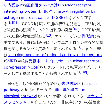
核内受容体相互作用タンパク質1
(
nuclear receptor
interacting protein 1
;
NRIP1
)、
growth regulation by
estrogen in breast cancer 1
(
GREB1
)などが存在す
[
13
]
[
14
]
る
。CCND1は広く細胞の増殖を促進し、TFF1は乳
[
15
]
[
16
]
がん細胞の浸潤
、NRIP1は乳腺の発達
、GREB1は乳
[
17
]
がん細胞の増殖に関わる
。エストロゲンは
骨代謝
にも
重要であり、骨代謝過程においてエストロゲン依存的な制
[
18
]
御を受けるタンパク質群も同定されている
。また、ER
は
silencing mediator of retinoid and thyroid receptors
(
SMRT
)や
核内受容体コリプレッサー
(
nuclear receptor
corepressor
;
NCoR
)をリクルートして転写のリプレッサ
[
19
]
[
20
]
ーとしても機能することが報告されている
。
EREを介したER依存的な経路が
古典的経路
(
classical
pathway
)と称される一方で、
非古典的経路
(
non-
classical pathway
)もいくつか報告されている。
セカンド
メッセンジャー
を介したリガンド非依存的なERの活性化