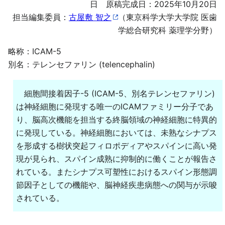
日 原稿完成日：2025年10月20日
担当編集委員：
古屋敷 智之
（東京科学大学大学院 医歯
学総合研究科 薬理学分野）
略称：ICAM-5
別名：テレンセファリン (telencephalin)
細胞間接着因子-5 (ICAM-5、別名テレンセファリン)
は神経細胞に発現する唯一のICAMファミリー分子であ
り、脳高次機能を担当する終脳領域の神経細胞に特異的
に発現している。神経細胞においては、未熟なシナプス
を形成する樹状突起フィロポディアやスパインに高い発
現が見られ、スパイン成熟に抑制的に働くことが報告さ
れている。またシナプス可塑性におけるスパイン形態調
節因子としての機能や、脳神経疾患病態への関与が示唆
されている。