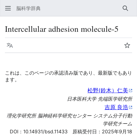
脳科学辞典
検索
Intercellular adhesion molecule-5
言語
ウォ
これは、このページの承認済み版であり、最新版でもあり
ます。
松野(鈴木）仁美
日本医科大学 先端医学研究所
吉原 良浩
理化学研究所 脳神経科学研究センター システム分子行動
学研究チーム
DOI：
10.14931/bsd.11433
原稿受付日：2025年9月18