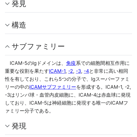
発見
構造
サブファミリー
ICAM-5のIgドメインは、
免疫
系での細胞間相互作用に
重要な役割を果たす
ICAM-1
,
-2
,
-3
,
-4
と非常に高い相同
性を有しており、これら5つの分子で、Igスーパーファミ
リーの中の
ICAMサブファミリー
を形成する。ICAM-1, -2,
-3はリンパ球・血管内皮細胞に、ICAM-4は赤血球に発現
しており、ICAM-5は神経細胞に発現する唯一のICAMフ
ァミリー分子である。
発現