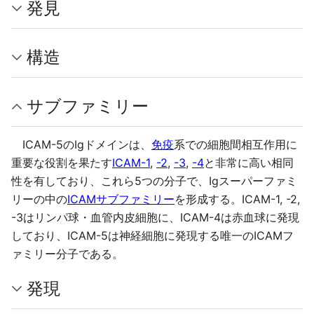
発見
構造
サブファミリー
ICAM-5のIgドメインは、
免疫
系での細胞間相互作用に
重要な役割を果たす
ICAM-1
,
-2
,
-3
,
-4
と非常に高い相同
性を有しており、これら5つの分子で、Igスーパーファミ
リーの中の
ICAMサブファミリー
を形成する。ICAM-1, -2,
-3はリンパ球・血管内皮細胞に、ICAM-4は赤血球に発現
しており、ICAM-5は神経細胞に発現する唯一のICAMフ
ァミリー分子である。
発現