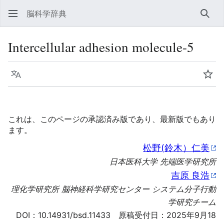
脳科学辞典
検索
Intercellular adhesion molecule-5
言語
ウォ
これは、このページの承認済み版であり、最新版でもあり
ます。
松野(鈴木）仁美
日本医科大学 先端医学研究所
吉原 良浩
理化学研究所 脳神経科学研究センター システム分子行動
学研究チーム
DOI：
10.14931/bsd.11433
原稿受付日：2025年9月18