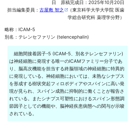
日 原稿完成日：2025年10月20日
担当編集委員：
古屋敷 智之
（東京科学大学大学院 医歯
学総合研究科 薬理学分野）
略称：ICAM-5
別名：テレンセファリン (telencephalin)
細胞間接着因子-5 (ICAM-5、別名テレンセファリン)
は神経細胞に発現する唯一のICAMファミリー分子であ
り、脳高次機能を担当する終脳領域の神経細胞に特異的
に発現している。神経細胞においては、未熟なシナプス
を形成する樹状突起フィロポディアやスパインに高い発
現が見られ、スパイン成熟に抑制的に働くことが報告さ
れている。またシナプス可塑性におけるスパイン形態調
節因子としての機能や、脳神経疾患病態への関与が示唆
されている。