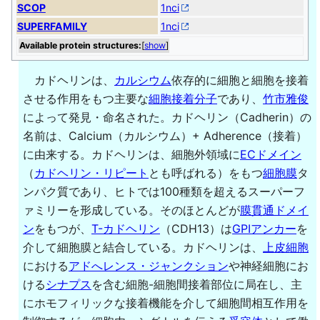
SCOP
1nci
SUPERFAMILY
1nci
Available protein structures:
[
show
]
カドヘリンは、
カルシウム
依存的に細胞と細胞を接着
させる作用をもつ主要な
細胞接着分子
であり、
竹市雅俊
によって発見・命名された。カドヘリン（Cadherin）の
名前は、Calcium（カルシウム）+ Adherence（接着）
に由来する。カドヘリンは、細胞外領域に
ECドメイン
（
カドヘリン・リピート
とも呼ばれる）をもつ
細胞膜
タ
ンパク質であり、ヒトでは100種類を超えるスーパーフ
ァミリーを形成している。そのほとんどが
膜貫通ドメイ
ン
をもつが、
T-カドヘリン
（CDH13）は
GPIアンカー
を
介して細胞膜と結合している。カドヘリンは、
上皮細胞
における
アドへレンス・ジャンクション
や神経細胞にお
ける
シナプス
を含む細胞-細胞間接着部位に局在し、主
にホモフィリックな接着機能を介して細胞間相互作用を