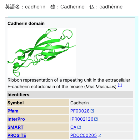
英語名：cadherin 独：Cadherine 仏：cadhérine
Cadherin domain
Ribbon representation of a repeating unit in the extracellular
[
1
]
E-cadherin ectodomain of the mouse (
Mus Musculus
)
Identifiers
Symbol
Cadherin
Pfam
PF00028
InterPro
IPR002126
SMART
CA
PROSITE
PDOC00205