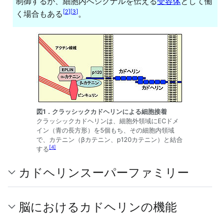
制御するが、細胞内へシグナルを伝える
受容体
として働
[
2
]
[
3
]
く場合もある
。
図1．クラッシックカドヘリンによる細胞接着
クラッシックカドヘリンは、細胞外領域にECドメ
イン（青の長方形）を5個もち、その細胞内領域
で、カテニン（βカテニン、p120カテニン）と結合
[
4
]
する
カドヘリンスーパーファミリー
脳におけるカドヘリンの機能