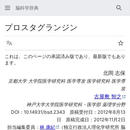
脳科学辞典
検索
プロスタグランジン
言語
ウォ
これは、このページの承認済み版であり、最新版でもあり
ます。
北岡 志保
京都大学 大学院医学研究科 医学専攻 医学研究科 医学専
攻
古屋敷 智之
神戸大学大学院医学研究科・医学部 薬理学分野
DOI：
10.14931/bsd.2343
原稿受付日：2012年8月13
日 原稿完成日：2012年11月2日
担当編集委員：
林 康紀
（独立行政法人理化学研究所 脳