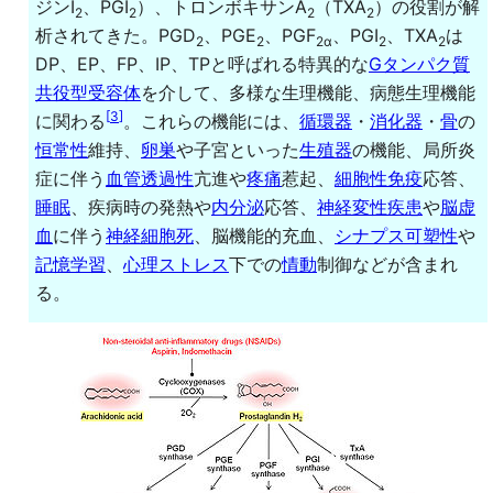
ジンI
、PGI
）、トロンボキサンA
（TXA
）の役割が解
2
2
2
2
析されてきた。PGD
、PGE
、PGF
、PGI
、TXA
は
2
2
2α
2
2
DP、EP、FP、IP、TPと呼ばれる特異的な
Gタンパク質
共役型受容体
を介して、多様な生理機能、病態生理機能
[
3
]
に関わる
。これらの機能には、
循環器
・
消化器
・
骨
の
恒常性
維持、
卵巣
や子宮といった
生殖器
の機能、局所炎
症に伴う
血管透過性
亢進や
疼痛
惹起、
細胞性免疫
応答、
睡眠
、疾病時の発熱や
内分泌
応答、
神経変性疾患
や
脳虚
血
に伴う
神経細胞死
、脳機能的充血、
シナプス可塑性
や
記憶学習
、
心理ストレス
下での
情動
制御などが含まれ
る。