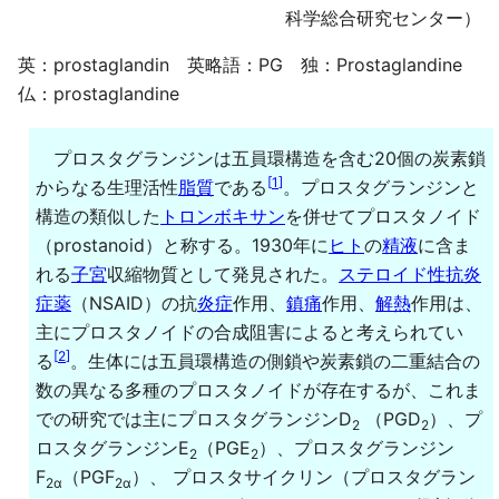
科学総合研究センター）
英：prostaglandin 英略語：PG 独：Prostaglandine
仏：prostaglandine
プロスタグランジンは五員環構造を含む20個の炭素鎖
[
1
]
からなる生理活性
脂質
である
。プロスタグランジンと
構造の類似した
トロンボキサン
を併せてプロスタノイド
（prostanoid）と称する。1930年に
ヒト
の
精液
に含ま
れる
子宮
収縮物質として発見された。
ステロイド性抗炎
症薬
（NSAID）の抗
炎症
作用、
鎮痛
作用、
解熱
作用は、
主にプロスタノイドの合成阻害によると考えられてい
[
2
]
る
。生体には五員環構造の側鎖や炭素鎖の二重結合の
数の異なる多種のプロスタノイドが存在するが、これま
での研究では主にプロスタグランジンD
（PGD
）、プ
2
2
ロスタグランジンE
（PGE
）、プロスタグランジン
2
2
F
（PGF
）、 プロスタサイクリン（プロスタグラン
2α
2α