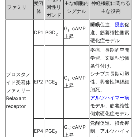
受容
主な細胞内
神経機能に関わる
ファミリー
因性リ
体
シグナル
主な役割
ガンド
睡眠促進、
摂食
促
G
: cAMP
s
DP1
PGD
進、筋萎縮性側索
2
上昇
硬化症モデル
疼痛、長期的空間
学習、文脈型恐怖
条件付け、
シナプス長期可塑
プロスタノ
G
: cAMP
s
EP2
PGE
性、興奮性神経細
イド受容体
2
上昇
胞死、
ファミリー
アルツハイマー病
Relaxant
モデル、筋萎縮性
receptor
側索硬化症モデル
覚醒促進、摂食抑
G
: cAMP
s
EP4
PGE
制、アルツハイマ
2
上昇