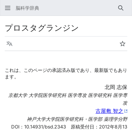
脳科学辞典
検索
プロスタグランジン
言語
ウォ
これは、このページの承認済み版であり、最新版でもあり
ます。
北岡 志保
京都大学 大学院医学研究科 医学専攻 医学研究科 医学専
攻
古屋敷 智之
神戸大学大学院医学研究科・医学部 薬理学分野
DOI：
10.14931/bsd.2343
原稿受付日：2012年8月13