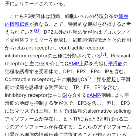
子によりコードされている。
これらPG受容体は組織、細胞レベルの発現分布や
細胞
内情報伝達
が異なることで、特異的な機能を発揮すると考
[
3
]
えられている
。DP2以外の八種の受容体はプロスタノイ
ド受容体ファミリーを形成し、細胞内情報伝達とその作用
からrelaxant receptor、contractile receptor、
[
3
]
inhibitory receptorの三種に分類されている
。Relaxant
receptorは主に
Gs
を介して
CAMP
上昇を惹起し
平滑筋
の
弛緩を誘導する受容体で、DP1、EP2、EP4、IPを含む。
2+
Contractile receptorは主に細胞内Ca
上昇を惹起し平滑
筋の収縮を誘導する受容体で、TP、FP、EP1を含む。
Inhibitory receptorは主に
Gi
を介する
cAMP
抑制により平
滑筋の弛緩を抑制する受容体で、EP3を含む。但し、EP3
にはマウスでは三種、ヒトでは四種のalternative splicing
アイソフォームが存在し、ヒトTPにもαとβと呼ばれる二
つのアイソフォームが存在する。これらのアイソフォーム
は異なる細胞内情報伝達に共役することが知られている。