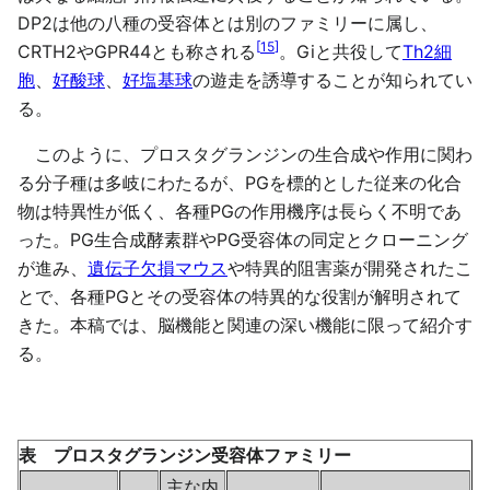
DP2は他の八種の受容体とは別のファミリーに属し、
[
15
]
CRTH2やGPR44とも称される
。Giと共役して
Th2細
胞
、
好酸球
、
好塩基球
の遊走を誘導することが知られてい
る。
このように、プロスタグランジンの生合成や作用に関わ
る分子種は多岐にわたるが、PGを標的とした従来の化合
物は特異性が低く、各種PGの作用機序は長らく不明であ
った。PG生合成酵素群やPG受容体の同定とクローニング
が進み、
遺伝子欠損マウス
や特異的阻害薬が開発されたこ
とで、各種PGとその受容体の特異的な役割が解明されて
きた。本稿では、脳機能と関連の深い機能に限って紹介す
る。
表 プロスタグランジン受容体ファミリー
主な内