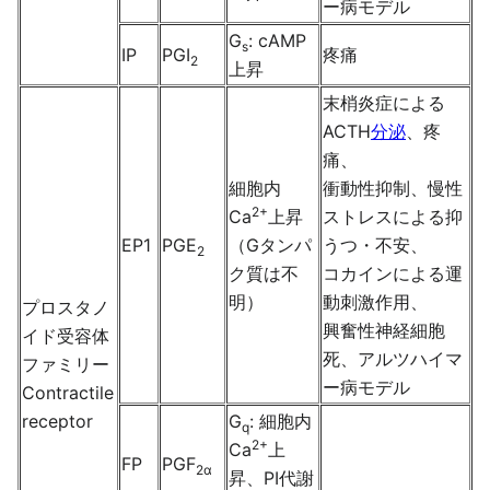
ー病モデル
G
: cAMP
s
IP
PGI
疼痛
2
上昇
末梢炎症による
ACTH
分泌
、疼
痛、
細胞内
衝動性抑制、慢性
2+
Ca
上昇
ストレスによる抑
EP1
PGE
（Gタンパ
うつ・不安、
2
ク質は不
コカインによる運
明）
動刺激作用、
プロスタノ
興奮性神経細胞
イド受容体
死、アルツハイマ
ファミリー
ー病モデル
Contractile
receptor
G
: 細胞内
q
2+
Ca
上
FP
PGF
2α
昇、PI代謝