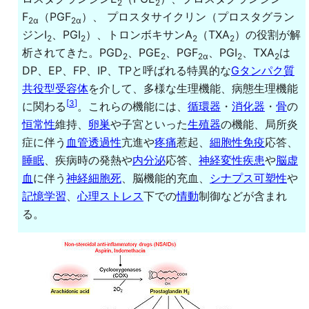
2
2
F
（PGF
）、 プロスタサイクリン（プロスタグラン
2α
2α
ジンI
、PGI
）、トロンボキサンA
（TXA
）の役割が解
2
2
2
2
析されてきた。PGD
、PGE
、PGF
、PGI
、TXA
は
2
2
2α
2
2
DP、EP、FP、IP、TPと呼ばれる特異的な
Gタンパク質
共役型受容体
を介して、多様な生理機能、病態生理機能
[
3
]
に関わる
。これらの機能には、
循環器
・
消化器
・
骨
の
恒常性
維持、
卵巣
や子宮といった
生殖器
の機能、局所炎
症に伴う
血管透過性
亢進や
疼痛
惹起、
細胞性免疫
応答、
睡眠
、疾病時の発熱や
内分泌
応答、
神経変性疾患
や
脳虚
血
に伴う
神経細胞死
、脳機能的充血、
シナプス可塑性
や
記憶学習
、
心理ストレス
下での
情動
制御などが含まれ
る。