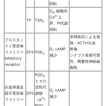
回転
G
: 細胞内
q
2+
Ca
上
TP
TXA
2
昇、PI代謝
回転
末梢炎症による発
プロスタノ
熱・ACTH分泌、
イド受容体
G
: cAMP
疼痛、
i
ファミリー
EP3
PGE
2
減少
シナプス長期可塑
Inhibitory
性、興奮性神経細
receptor
胞死
PGD
2
とその
白血球遊走
活性代
G
: cAMP
i
因子受容体
DP2
謝物
減少
12
ファミリー
（Δ
-
PGD