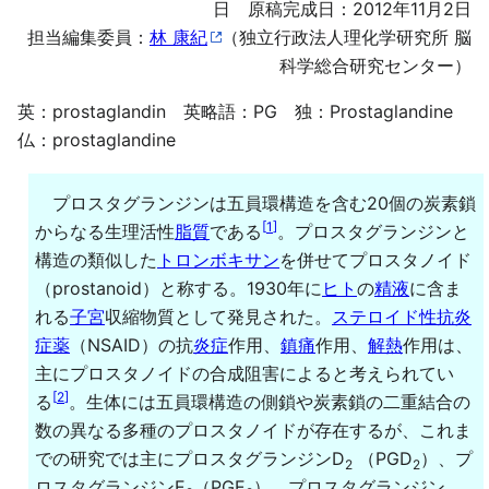
日 原稿完成日：2012年11月2日
担当編集委員：
林 康紀
（独立行政法人理化学研究所 脳
科学総合研究センター）
英：prostaglandin 英略語：PG 独：Prostaglandine
仏：prostaglandine
プロスタグランジンは五員環構造を含む20個の炭素鎖
[
1
]
からなる生理活性
脂質
である
。プロスタグランジンと
構造の類似した
トロンボキサン
を併せてプロスタノイド
（prostanoid）と称する。1930年に
ヒト
の
精液
に含ま
れる
子宮
収縮物質として発見された。
ステロイド性抗炎
症薬
（NSAID）の抗
炎症
作用、
鎮痛
作用、
解熱
作用は、
主にプロスタノイドの合成阻害によると考えられてい
[
2
]
る
。生体には五員環構造の側鎖や炭素鎖の二重結合の
数の異なる多種のプロスタノイドが存在するが、これま
での研究では主にプロスタグランジンD
（PGD
）、プ
2
2
ロスタグランジンE
（PGE
）、プロスタグランジン