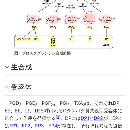
図 プロスタグランジン合成経路
生合成
受容体
PGD
、PGE
、PGF
、PGI
、TXA
は、それぞれ
DP
、
2
2
2α
2
2
EP
、
FP
、
IP
、
TP
と呼ばれるGタンパク質共役型受容体に
[
3
]
結合して作用を発揮する
。DPには
DP1
と
DP2
が、EPに
は
EP1
、
EP2
、
EP3
、
EP4
が存在し、それぞれ異なる遺伝