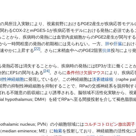
GE2の局所注入実験により、視索前野におけるPGE2産生が疾病応答モデル
関わるCOX-2とmPGES-1が疾病応答モデルにおける発熱に必須であ
ることから、疾病時の発熱には血管内皮細胞からのPGE2産生が関与す
投与から一時間程度の発熱の初期相には見られない。一方、
肺
や
肝臓
におけ
[
22
]
も速やかに上昇する
。さらに末梢血中へのPGE2阻害
抗体
投与により発
による発熱応答は消失することから、疾病時の発熱にはEP3が主に働くこと
[
24
]
的にEP1の関与もある
。さらに
条件付け欠損マウス
により、疾病応
制性神経細胞
に発現しているが、この神経細胞は
淡蒼縫線核
（raphe pa
索前野の抑制性神経細胞を抑制することで、RPaの交感神経系を脱抑制
れる不随意の筋収縮により誘導される。脳領域不活性化実験から、視索
edial hypothalamus; DMH）を経てRPaへ至る間接投射を介し
 hypothalamic nucleus; PVN）の小細胞領域には
コルチコトロピン放出因子
（median eminence; ME）に
軸索
を投射しており、神経細胞の活性化に応