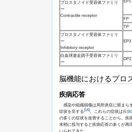
EP1
プロスタノイド受容体ファミリ
ー
Contractile receptor
FP
TP
プロスタノイド受容体ファミリ
ー
EP3
Inhibitory receptor
白血球遊走因子受容体ファミリ
DP2
ー
脳機能におけるプロ
疾病応答
感染や組織損傷は局所炎症に留まら
[
16
]
症状を呈する
。これらの症状は
疾病
の多くの症状を改善することから、疾
末梢に投与すると疾病応答の多くが再現
いられてきた。