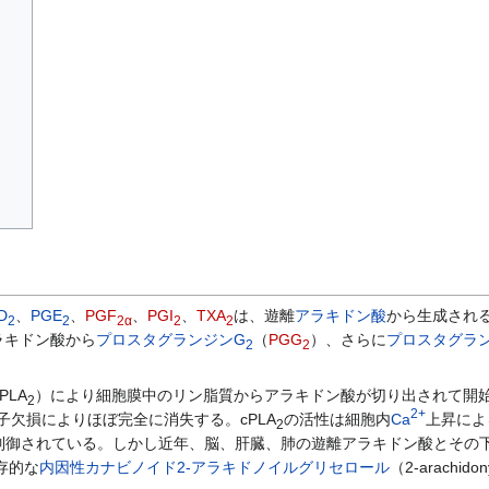
D
、
PGE
、
PGF
、
PGI
、
TXA
は、遊離
アラキドン酸
から生成され
2
2
2α
2
2
ラキドン酸から
プロスタグランジンG
（
PGG
）、さらに
プロスタグラ
2
2
PLA
）により細胞膜中のリン脂質からアラキドン酸が切り出されて開
2
2+
子欠損によりほぼ完全に消失する。cPLA
の活性は細胞内
Ca
上昇による
2
制御されている。しかし近年、脳、肝臓、肺の遊離アラキドン酸とその下
）依存的な
内因性カナビノイド
2-アラキドノイルグリセロール
（2-arachidon