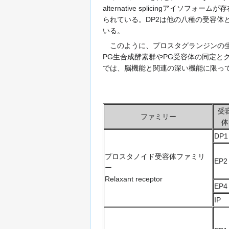
alternative splicing
られている。DP2は他の八種の受容体と
いる。
このように、プロスタグランジンの生
PG生合成酵素群やPG受容体の同定と
では、脳機能と関連の深い機能に限っ
受
ファミリー
体
DP1
プロスタノイド受容体ファミリ
EP2
ー
Relaxant receptor
EP4
IP