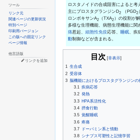
ロスタノイドの合成阻害によると考
ツール
主にプロスタグランジンD
（PGD
2
2
リンク元
ロンボキサンA
（TXA
）の役割が解
関連ページの更新状況
2
2
多様な生理機能、病態生理機能に関
特別ページ
印刷用バージョン
痛
惹起、
細胞性免疫
応答、
睡眠
、疾
この版への固定リンク
動
制御などが含まれる。
ページ情報
他言語版
目次
リンクを追加
1
生合成
2
受容体
3
脳機能におけるプロスタグランジンの
3.1
疾病応答
3.2
発熱
3.3
HPA系活性化
3.4
摂食行動
3.5
覚醒睡眠
3.6
疼痛
3.7
ドーパミン系と情動
3.8
シナプス可塑性と記憶学習