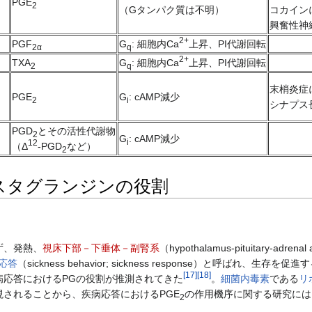
PGE
2
（Gタンパク質は不明）
コカイン
興奮性神
2+
PGF
G
: 細胞内Ca
上昇、PI代謝回転
2α
q
2+
TXA
G
: 細胞内Ca
上昇、PI代謝回転
2
q
末梢炎症
PGE
G
: cAMP減少
2
i
シナプス
PGD
とその活性代謝物
2
G
: cAMP減少
i
12
（Δ
-PGD
など）
2
スタグランジンの役割
ず、発熱、
視床下部－下垂体－副腎系
（hypothalamus-pituitary-adren
応答
（sickness behavior; sickness response）と呼ば
[
17
]
[
18
]
病応答におけるPGの役割が推測されてきた
。
細菌
内毒素
である
リ
されることから、疾病応答におけるPGE
の作用機序に関する研究にはL
2