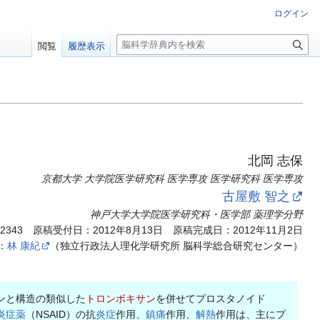
ログイン
検
閲覧
履歴表示
索
北岡 志保
京都大学 大学院医学研究科 医学専攻 医学研究科 医学専攻
古屋敷 智之
神戸大学大学院医学研究科・医学部 薬理学分野
.2343
原稿受付日：2012年8月13日 原稿完成日：2012年11月2日
：
林 康紀
（独立行政法人理化学研究所 脳科学総合研究センター）
ンと構造の類似した
トロンボキサン
を併せてプロスタノイド
炎症薬
（NSAID）の抗
炎症
作用、
鎮痛
作用、
解熱
作用は、主にプ