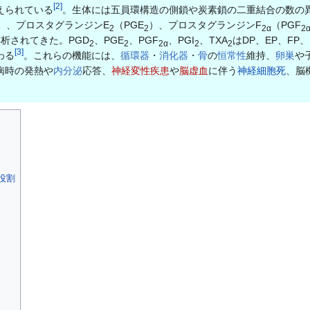
[
2
]
えられている
。生体には五員環構造の側鎖や炭素鎖の二重結合の数の
）、プロスタグランジンE
（PGE
）、プロスタグランジンF
（PGF
2
2
2α
2
析されてきた。PGD
、PGE
、PGF
、PGI
、TXA
はDP、EP、FP
2
2
2α
2
2
[
3
]
わる
。これらの機能には、
循環器
・
消化器
・
骨
の
恒常性
維持、
卵巣
や
病時の発熱や
内分泌
応答、
神経変性疾患
や
脳虚血
に伴う
神経細胞死
、脳
役割