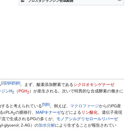
図 プロスタグランジン合成経路
[
2
]
[
3
]
[
4
]
[
5
]
[
6
]
る
。まず、酸素添加酵素である
シクロオキシゲナーゼ
ンジンH
（
PGH
）が産生される。次いで特異的な合成酵素の働きに
2
2
[
5
]
[
6
]
始すると考えられている
。例えば、
マクロファージ
からのPG産
cPLA
の膜移行、
MAPキナーゼ
などによる
リン酸化
、遺伝子発現
2
流で生成されるPGの多くが、
モノアシルグリセロールリパーゼ
yl-glycerol; 2-AG）の
加水分解
により生ずることが報告されてい