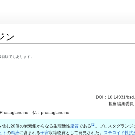
ジン
最新版でもあります。
DOI：
10.14931/bsd
担当編集委員
staglandine 仏：prostaglandine
[
1
]
含む20個の炭素鎖からなる生理活性
脂質
である
。プロスタグランジ
ヒト
の
精液
に含まれる
子宮
収縮物質として発見された。
ステロイド性抗