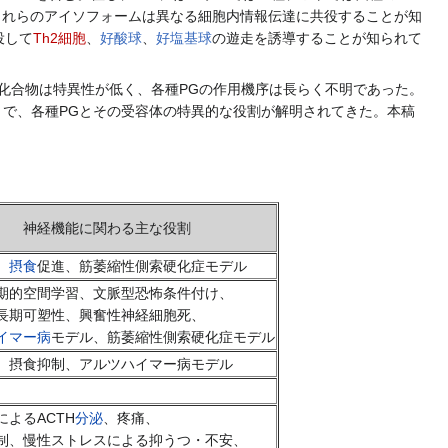
存在する。これらのアイソフォームは異なる細胞内情報伝達に共役することが知
役して
Th2細胞
、
好酸球
、
好塩基球
の遊走を誘導することが知られて
化合物は特異性が低く、各種PGの作用機序は長らく不明であった。
とで、各種PGとその受容体の特異的な役割が解明されてきた。本稿
神経機能に関わる主な役割
、
摂食
促進、筋萎縮性側索硬化症モデル
期的空間学習、文脈型恐怖条件付け、
長期可塑性、興奮性神経細胞死、
イマー病
モデル、筋萎縮性側索硬化症モデル
、摂食抑制、アルツハイマー病モデル
によるACTH
分泌
、疼痛、
制、慢性ストレスによる抑うつ・不安、