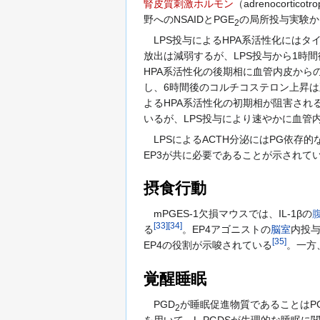
腎皮質刺激ホルモン
（adrenocortico
野へのNSAIDとPGE
の局所投与実験か
2
LPS投与によるHPA系活性化にはタ
放出は減弱するが、LPS投与から1時
HPA系活性化の後期相に血管内皮から
し、6時間後のコルチコステロン上昇は
よるHPA系活性化の初期相が阻害され
いるが、LPS投与により速やかに血管
LPSによるACTH分泌にはPG依存的
EP3が共に必要であることが示されて
摂食行動
mPGES-1欠損マウスでは、IL-1βの
[
33
]
[
34
]
る
。EP4アゴニストの
脳室
内投与
[
35
]
EP4の役割が示唆されている
。一方
覚醒睡眠
PGD
が睡眠促進物質であることはP
2
を用いて、L-PGDSが生理的な睡眠に