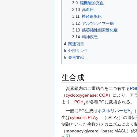
3.9
脳機能的充血
3.10
高血圧
3.11
神経細胞死
3.12
アルツハイマー病
3.13
筋萎縮性側索硬化症
3.14
精神疾患
4
関連項目
5
外部リンク
6
参考文献
生合成
炭素鎖内の二重結合を二つ有する
PG
（
cyclooxygenase
;
COX
）により、ア
より、
PGH
が各種PGに変換される。
2
一般にPG生成は
ホスホリパーゼA
（
2
生は
cytosolic PLA
（cPLA
）の遺伝
2
2
制御といった複数のメカニズムにより
（monoacylglycerol lipase; MAGL
[
7
]