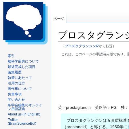
ページ
プロスタグラン
（
プロスタグランジンI2
から転送）
これは、このページの承認済み版であり、
索引
脳科学辞典について
ナ
検
最近完成した項目
ビ
索
編集履歴
ゲ
に
執筆にあたって
ー
移
引用の仕方
著作権について
シ
動
免責事項
ョ
問い合わせ
ン
各学会編集のオンライ
英：prostaglandin 英略語：PG 独：Pro
に
ン用語辞典
移
About us (in English)
Twitter
プロスタグランジンは五員環構造を
動
(BrainScienceBot)
（prostanoid）と称する。1930年に