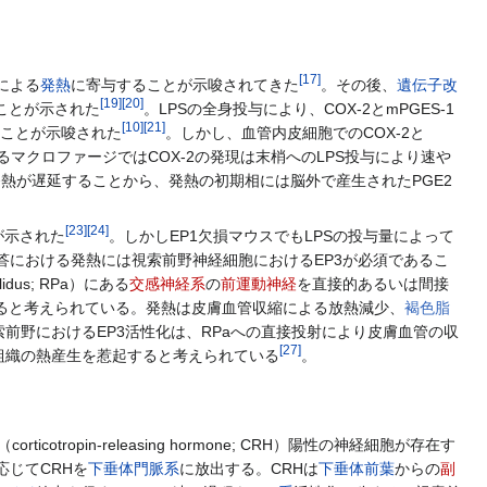
[
17
]
による
発熱
に寄与することが示唆されてきた
。その後、
遺伝子改
[
19
]
[
20
]
ることが示された
。LPSの全身投与により、COX-2とmPGES-1
[
10
]
[
21
]
ることが示唆された
。しかし、血管内皮細胞でのCOX-2と
るマクロファージではCOX-2の発現は末梢へのLPS投与により速や
熱が遅延することから、発熱の初期相には脳外で産生されたPGE2
[
23
]
[
24
]
が示された
。しかしEP1欠損マウスでもLPSの投与量によって
答における発熱には視索前野神経細胞におけるEP3が必須であるこ
llidus; RPa）にある
交感神経系
の
前運動神経
を直接的あるいは間接
すると考えられている。発熱は皮膚血管収縮による放熱減少、
褐色脂
前野におけるEP3活性化は、RPaへの直接投射により皮膚血管の収
[
27
]
て褐色脂肪組織の熱産生を惹起すると考えられている
。
（corticotropin-releasing hormone; CRH）陽性の神経細胞が存在す
じてCRHを
下垂体門脈系
に放出する。CRHは
下垂体前葉
からの
副