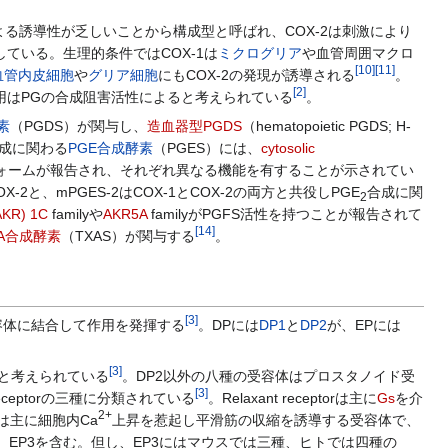
による誘導性が乏しいことから構成型と呼ばれ、COX-2は刺激により
現している。生理的条件ではCOX-1は
ミクログリア
や血管周囲マクロ
[
10
]
[
11
]
血管内皮細胞
や
グリア細胞
にもCOX-2の発現が誘導される
。
[
2
]
作用はPGの合成阻害活性によると考えられている
。
素
（PGDS）が関与し、
造血器型PGDS
（hematopoietic PGDS; H-
成に関わる
PGE合成酵素
（PGES）には、
cytosolic
ソフォームが報告され、それぞれ異なる機能を有することが示されてい
2と、mPGES-2はCOX-1とCOX-2の両方と共役しPGE
合成に関
2
(AKR) 1C
familyや
AKR5A
familyがPGFS活性を持つことが報告されて
[
14
]
XA合成酵素
（TXAS）が関与する
。
[
3
]
容体に結合して作用を発揮する
。DPには
DP1
と
DP2
が、EPには
[
3
]
と考えられている
。DP2以外の八種の受容体はプロスタノイド受
[
3
]
y receptorの三種に分類されている
。Relaxant receptorは主に
Gs
を介
2+
orは主に細胞内Ca
上昇を惹起し平滑筋の収縮を誘導する受容体で、
EP3を含む。但し、EP3にはマウスでは三種、ヒトでは四種の