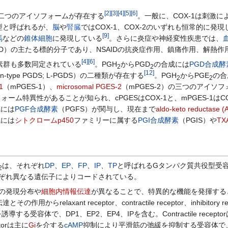
[
2
]
[
3
]
[
4
]
[
5
]
[
6
]
二つのアイソフォームが存在する
。一般に、COX-1は刺激
型と呼ばれるが、
脳
や
腎臓
ではCOX-1、COX-2のいずれも恒常的に発
[
9
]
馬
などの
錐体細胞
に発現している
。さらに炎症や神経変性疾患では、
AID）の主たる標的分子であり、NSAIDの抗炎症作用、鎮痛作用、解熱
[
4
]
[
6
]
素群も多数同定されている
。PGH
からPGD
の合成には
PGD合成酵
2
2
[
12
]
alin-type PGDS; L-PGDS）の二種類が存在する
。PGH
からPGE
の合
2
2
1
（mPGES-1）、
microsomal PGES-2
（mPGES-2）の三つのアイ
ーム特異性があることが知られ、cPGESはCOX-1と、mPGES-1はCOX-
成には
PGF合成酵素
（PGFS）が関与し、現在まで
aldo-keto reductase 
成には
シトクロームp450
ファミリーに属する
PGI合成酵素
（PGIS）や
T
は、それぞれ
DP
、
EP
、
FP
、
IP
、
TP
と呼ばれるGタンパク質共役型受
2
ぞれ異なる遺伝子によりコードされている。
の発現分布や
細胞内情報伝達
が異なることで、特異的な機能を発揮する
relaxant receptor、contractile receptor、inhibitor
導する受容体で、DP1、EP2、EP4、IPを含む。Contractile recept
ptorは主に
Gi
を介する
cAMP
抑制により平滑筋の弛緩を抑制する受容体で、