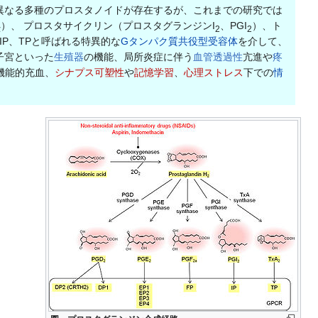
異なる多種のプロスタノイドが存在するが、これまでの研究では
）、 プロスタサイクリン（プロスタグランジンI
、PGI
）、ト
α
2
2
、IP、TPと呼ばれる特異的な
Gタンパク質共役型受容体
を介して、
子宮といった
生殖器
の機能、局所炎症に伴う
血管透過性
亢進や
疼
機能的充血、
シナプス可塑性
や
記憶学習
、
心理ストレス
下での
情