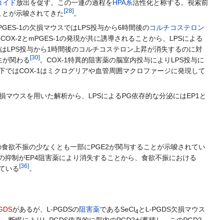
コイド
放出を促す。この一連の過程を
HPA系
活性化と称する。視索前
[
28
]
ことが示唆されてきた
。
GES-1の欠損マウスではLPS投与から6時間後の
コルチコステロン
OX-2とmPGES-1の発現が共に誘導されることから、LPSによる
ではLPS投与から1時間後のコルチコステロン上昇が消失するのに対
[
30
]
生が関わる
。COX-1特異的阻害薬の脳室内投与によりLPS投与に
下ではCOX-1はミクログリアや血管周囲マクロファージに発現して
損マウスを用いた解析から、LPSによるPG依存的な分泌にはEP1と
。
食欲不振の少なくとも一部にPGE2が関与することが示唆されてい
の抑制がEP4阻害薬により消失することから、食欲不振における
[
36
]
ている
。
GDS
があるが、L-PGDSの
阻害薬
であるSeCl
とL-PGDS欠損マウス
4
、断眠によりL-PGDS依存的に脳内のPGD2が蓄積し、このPGD2