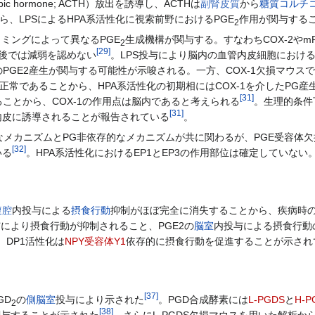
tropic hormone; ACTH）放出を誘導し、ACTHは
副腎皮質
から
糖質コルチ
ら、LPSによるHPA系活性化に視索前野におけるPGE
作用が関与する
2
イミングによって異なるPGE
生成機構が関与する。すなわちCOX-2やmP
2
[
29
]
間後では減弱を認めない
。LPS投与により脳内の血管内皮細胞におけるC
のPGE2産生が関与する可能性が示唆される。一方、COX-1欠損マウス
正常であることから、HPA系活性化の初期相にはCOX-1を介したPG産
[
31
]
ることから、COX-1の作用点は脳内であると考えられる
。生理的条件
[
31
]
内皮に誘導されることが報告されている
。
なメカニズムとPG非依存的なメカニズムが共に関わるが、PGE受容体欠
[
32
]
いる
。HPA系活性化におけるEP1とEP3の作用部位は確定していない
腹腔
内投与による
摂食行動
抑制がほぼ完全に消失することから、疾病時の
により摂食行動が抑制されること、PGE2の
脳室
内投与による摂食行動
、DP1活性化は
NPY受容体
Y1
依存的に摂食行動を促進することが示され
[
37
]
GD
の
側脳室
投与により示された
。PGD合成酵素には
L-PGDS
と
H-P
2
[
38
]
関与することが示された
。さらにL-PGDS欠損マウスを用いた解析から