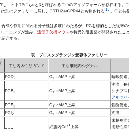
アイソフォームが存在し、ヒトTPにもαとβと呼ばれる二つのアイソフォームが
[
15
]
は別のファミリーに属し、CRTH2やGPR44とも称される
。Giと共
合成や作用に関わる分子種は多岐にわたるが、PGを標的とした従来の
クローニングが進み、
遺伝子欠損マウス
や特異的阻害薬が開発されたこ
て紹介する。
表 プロスタグランジン受容体ファミリー
容
主な内因性リガンド
主な細胞内シグナル
PGD
G
: cAMP上昇
睡眠促進
2
s
疼痛、長
PGE
G
: cAMP上昇
シナプス
2
s
アルツハ
PGE
G
: cAMP上昇
覚醒促進
2
s
PGI
G
: cAMP上昇
疼痛
2
s
末梢炎症
2+
細胞内Ca
上昇
衝動性抑