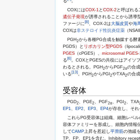
る
。
COXには
COX-1
と
COX-2
と呼ばれる
遺伝子発現
が誘導されることから誘導
[
8
]
ファージに
、COX-2は
大脳皮質
や
海
COXは
非ステロイド性抗炎症薬
（NS
PGH
から各種PG合成を触媒する酵
2
PGDS）と
リポカリン型PGDS
（lipoc
PGES
（cPGES）、
microsomal PGES-
[
6
]
る
。COXとPGESの共役にはアイソフォ
わるとされる。PGH
からPGF
の合
2
2α
[
13
]
いる
。PGH
からPGI
やTXA
の合
2
2
2
受容体
PGD
、PGE
、PGF
、PGI
、TXA
2
2
2α
2
EP1
、
EP2
、
EP3
、
EP4
が存在し、それ
これらPG受容体は組織、細胞レベル
容体ファミリーを形成し、細胞内情報伝達とその作用から
して
CAMP
上昇を惹起し
平滑筋
の弛緩を誘
TP、FP、EP1を含む。Inhibitory rece