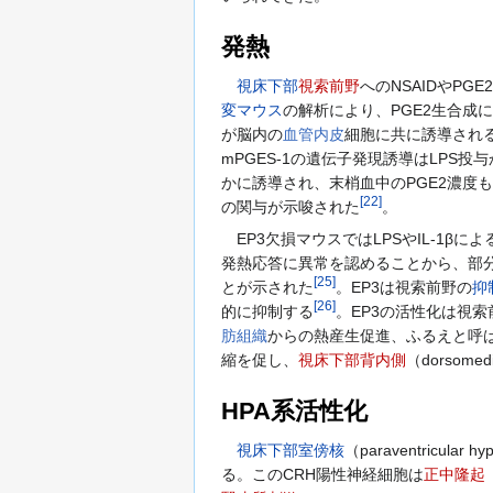
発熱
視床下部
視索前野
へのNSAIDやP
変マウス
の解析により、PGE2生合成に
が脳内の
血管内皮
細胞に共に誘導され
mPGES-1の遺伝子発現誘導はLPS
かに誘導され、末梢血中のPGE2濃度
[
22
]
の関与が示唆された
。
EP3欠損マウスではLPSやIL-1β
発熱応答に異常を認めることから、部分
[
25
]
とが示された
。EP3は視索前野の
抑
[
26
]
的に抑制する
。EP3の活性化は視
肪組織
からの熱産生促進、ふるえと呼ば
縮を促し、
視床下部背内側
（dorsom
HPA系活性化
視床下部室傍核
（paraventricular
る。このCRH陽性神経細胞は
正中隆起