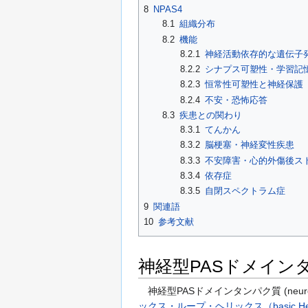
8
NPAS4
8.1
組織分布
8.2
機能
8.2.1
神経活動依存的な遺伝子
8.2.2
シナプス可塑性・学習記
8.2.3
恒常性可塑性と神経保護
8.2.4
不安・恐怖応答
8.3
疾患との関わり
8.3.1
てんかん
8.3.2
脳梗塞・神経変性疾患
8.3.3
不安障害・心的外傷後ス
8.3.4
依存症
8.3.5
自閉スペクトラム症
9
関連語
10
参考文献
神経型PASドメイン
神経型PASドメインタンパク質 (neurona
ックス・ループ・ヘリックス（basic Helix