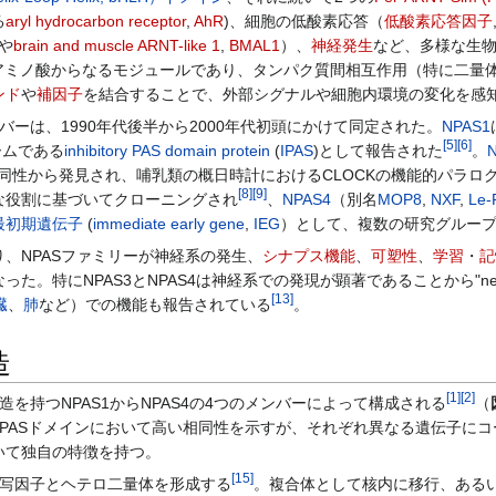
る
aryl hydrocarbon receptor
,
AhR
)、細胞の低酸素応答（
低酸素応答因子
や
brain and muscle ARNT-like 1
,
BMAL1
）、
神経発生
など、多様な生
0アミノ酸からなるモジュールであり、タンパク質間相互作用（特に二
ンド
や
補因子
を結合することで、外部シグナルや細胞内環境の変化を感
ーは、1990年代後半から2000年代初頭にかけて同定された。
NPAS1
[
5
]
[
6
]
ームである
inhibitory PAS domain protein
(
IPAS
)として報告された
。
相同性から発見され、哺乳類の概日時計におけるCLOCKの機能的パラロ
[
8
]
[
9
]
な役割に基づいてクローニングされ
、
NPAS4
（別名
MOP8
,
NXF
,
Le-
最初期遺伝子
(
immediate early gene
,
IEG
）として、複数の研究グルー
、NPASファミリーが神経系の発生、
シナプス機能
、
可塑性
、
学習
・
記
にNPAS3とNPAS4は神経系での発現が顕著であることから"neuronal"
[
13
]
臓
、
肺
など）での機能も報告されている
。
造
[
1
]
[
2
]
を持つNPAS1からNPAS4の4つのメンバーによって構成される
（
とPASドメインにおいて高い相同性を示すが、それぞれ異なる遺伝子に
いて独自の特徴を持つ。
[
15
]
写因子とヘテロ二量体を形成する
。複合体として核内に移行、ある