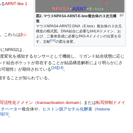
ある
ARNT-like 1
図2. マウスNPAS4-ARNT-E-box複合体の３次元構
造
マウスNPAS4-ARNT2-DNA（E-box）複合体の３次元
構造の模式図。DNA結合に必要なbHLHドメイン、お
。これらは
βシ
よび、二量体形成に必要なPAS-Aドメインの位置を示
[
14
]
す。文献
の図を改変。
NPAS2は、
度変化を感知するセンサーとして機能し、リガンド結合状態に応じ
内にリガンド結合ポケットが存在することが結晶構造解析により明らかにさ
[
16
]
[
14
]
の可能性）が期待されている
。
能することが知られている。
写活性化ドメイン
（
transactivation domain
）または
転写抑制ドメイ
クチベーター
複合体や、
ヒストン脱アセチル化酵素
（
histone
3
]
[
23
]
。