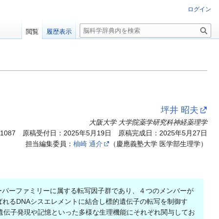
ログイン
検
閲覧
履歴表示
索
坪井 昭夫
大阪大学 大学院薬学研究科神経薬理学
11087
原稿受付日：2025年5月19日 原稿完成日：2025年5月27日
担当編集委員：
柚崎 通介
（慶應義塾大学 医学部生理学）
bHLH-PASスーパーファミリーに属する転写因子群であり、４つのメンバーが
oxと呼ばれるDNAシスエレメントに結合し標的遺伝子の転写を制御す
遺伝子発現や記憶といった多様な生理機能にそれぞれ関与してお