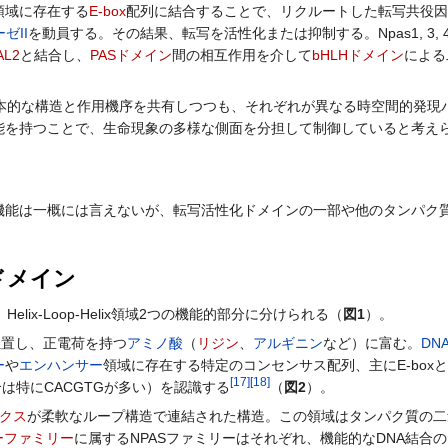
領域に存在する
E-box
配列に結合することで、リクルートした転写共役因
ゼII
を動員する。その結果、転写を活性化または抑制する。Npas1, 3, 
AL2
と結合し、
PASドメイン
間の相互作用を介して
bHLHドメイン
による
基本的な構造と作用機序を共有しつつも、それぞれが異なる時空間的発現
能を持つことで、生命現象の多様な側面を分担して制御していると考え
能は一概には言えないが、転写活性化ドメインの一部や他のタンパク
lixドメイン
ix-Loop-Helix領域2つの機能的部分に分けられる（
図1
）。
置し、正電荷を持つ
アミノ酸
（
リジン
、
アルギニン
など）に富む。
DN
ー
や
エンハンサー
領域に存在する特定のコンセンサス配列、主にE-box
[
17
]
[
18
]
合は特にCACGTGが多い）を認識する
（
図2
）。
ックス
が柔軟なループ構造で連結された構造。この領域はタンパク質の二
ーパーファミリー
に属するNPASファミリーはそれぞれ、機能的なDNA結合