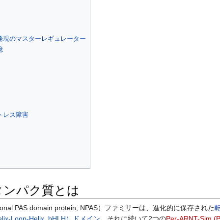
発現のマスターレギュレーター
憶
トレス障害
タンパク質とは
l PAS domain protein; NPAS）ファミリーは、進化的に保存された
-Loop-Helix, bHLH）ドメイン
、それに続いて2つの
Per-ARNT-Sim