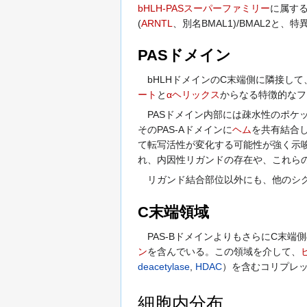
bHLH-PASスーパーファミリー
に属す
(
ARNTL
、別名BMAL1)/BMAL2と
PASドメイン
bHLHドメインのC末端側に隣接して
ート
と
αヘリックス
からなる特徴的なフ
PASドメイン内部には疎水性のポケッ
そのPAS-Aドメインに
ヘム
を共有結合
て転写活性が変化する可能性が強く示
れ、内因性リガンドの存在や、これら
リガンド結合部位以外にも、他のシ
C末端領域
PAS-BドメインよりもさらにC末端
ン
を含んでいる。この領域を介して、
deacetylase
,
HDAC
）を含むコリプレ
細胞内分布