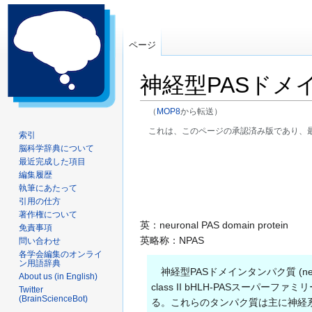
ページ
神経型PASドメ
（
MOP8
から転送）
これは、このページの承認済み版であり、
索引
脳科学辞典について
ナ
検
最近完成した項目
ビ
索
編集履歴
ゲ
に
執筆にあたって
ー
移
引用の仕方
著作権について
シ
動
英：neuronal PAS domain protein
免責事項
ョ
英略称：NPAS
問い合わせ
ン
各学会編集のオンライ
に
ン用語辞典
神経型PASドメインタンパク質 (neuro
移
About us (in English)
class II bHLH-PASスー
Twitter
動
(BrainScienceBot)
る。これらのタンパク質は主に神経