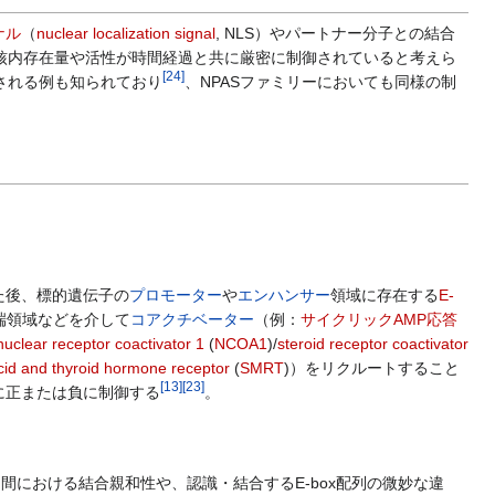
ナル
（
nuclear localization signal
, NLS）やパートナー分子との結合
、核内存在量や活性が時間経過と共に厳密に制御されていると考えら
[
24
]
される例も知られており
、NPASファミリーにおいても同様の制
た後、標的遺伝子の
プロモーター
や
エンハンサー
領域に存在する
E-
端領域などを介して
コアクチベーター
（例：
サイクリックAMP応答
nuclear receptor coactivator 1
(
NCOA1
)/
steroid receptor coactivator
acid and thyroid hormone receptor
(
SMRT
)）をリクルートすること
[
13
]
[
23
]
に正または負に制御する
。
間における結合親和性や、認識・結合するE-box配列の微妙な違