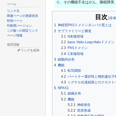
り、その機能不全はがん、睡眠障害
ツール
リンク元
目次
関連ページの更新状況
特別ページ
1
神経型PASドメインタンパク質とは
印刷用バージョン
この版への固定リンク
2
サブファミリーと構造
ページ情報
2.1
N末端領域
2.2
basic Helix-Loop-Helixドメイン
他言語版
2.3
PASドメイン
リンクを追加
2.4
C末端領域
3
細胞内分布
4
機能
4.1
転写調節
4.2
パートナー選択性と標的遺伝子
4.3
シグナル伝達経路とのクロスト
5
NPAS1
5.1
組織分布
5.2
機能
5.2.1
神経発生
5.2.2
気管形成