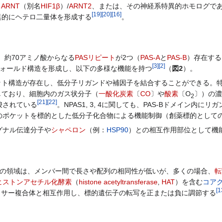
る
ARNT
（別名
HIF1β
）/
ARNT2
、または、その神経系特異的ホモログで
[
19
]
[
20
]
[
16
]
、特異的にヘテロ二量体を形成する
。
、約70アミノ酸からなる
PASリピート
が2つ（
PAS-A
と
PAS-B
）存在する
[
3
]
[
2
]
ォールド構造を形成し、以下の多様な機能を持つ
（
図2
）。
ト構造が存在し、低分子リガンドや補因子を結合することができる。特に
しており、細胞内のガス状分子（
一酸化炭素
〔
CO
〕や
酸素
〔O
〕）の濃
2
[
21
]
[
22
]
唆されている
。NPAS1, 3, 4に関しても、PAS-Bドメイン
のポケットを標的とした低分子化合物による機能制御（創薬標的として
グナル伝達分子や
シャペロン
（例：
HSP90
）との相互作用部位として機
側の領域は、メンバー間で長さや配列の相同性が低いが、多くの場合、
転
ヒストンアセチル化酵素
（
histone acetyltransferase
,
HAT
）を含む
コア
[
1
ッサー複合体と相互作用し、標的遺伝子の転写を正または負に調節する