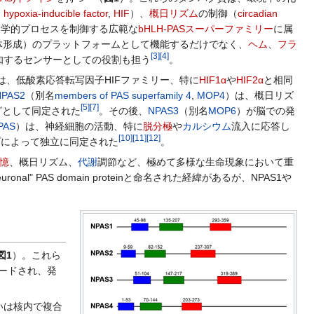
,
hypoxia-inducible factor
,
HIF
）、
概日リズム
の制御（
circadian
物学的プロセスを制御する広範な
bHLH-PASスーパーファミリー
に属
量体形成）のプラットフォームとして機能するだけでなく、
ヘム
、
フラ
[
3
]
[
4
]
知するセンサーとしての役割も担う
。
は、低酸素応答転写因子HIFファミリー、特に
HIF1α
や
HIF2α
と相同
NPAS2
（別名
members of PAS superfamily 4
,
MOP4
）は、概日リズ
[
5
]
[
7
]
グとして同定された
。その後、
NPAS3
（別名
MOP6
）が脳での発
PAS
）は、神経細胞の活動、特に
脱分極
や
カルシウム
流入に応答し
[
10
]
[
11
]
[
12
]
プによって独立に同定された
。
憶
、概日リズム、
代謝
調節など、極めて多様な生命現象において重
 PAS domain proteinと命名された経緯があるが、NPAS1や
図1
）。これら
コードされ、発
いは核内で複合