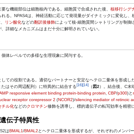
要な機能部位は細胞核内である。細胞質で合成された後、
核移行シグ
れる。NPAS4は、神経活動に応じて発現量がダイナミックに変化し
は、
リン酸化
などの
翻訳後修飾
によって核-細胞質間シャトリングが制御
が、詳細なメカニズムはまだ十分に解明されていない。
、個体レベルでの多様な生理現象に関与する。
しての役割である。適切なパートナーと安定なヘテロ二量体を形成し
[
16
]
[
14
]
Gまたはその周辺配列）に特異的に結合する
（
図2
）。結合後、C末
AMP responsive element binding protein-binding protein
,
CBP
/
p300
)と
uclear receptor corepressor 2
(
NCOR2
)/
silencing mediator of retinoic 
セチル化
などの
クロマチン
修飾を誘導し、標的遺伝子の転写効率を精密
遺伝子特異性
S2は
BMAL1
/
BMAL2
とヘテロ二量体を形成するが、それぞれのメンバー