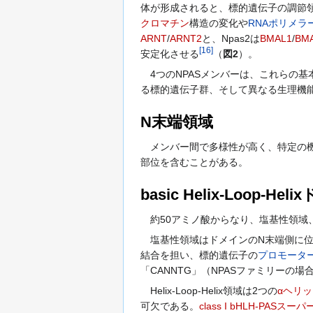
体が形成されると、標的遺伝子の調節
クロマチン
構造の変化や
RNAポリメラー
ARNT
/
ARNT2
と、Npas2は
BMAL1
/
BM
[
16
]
安定化させる
（
図2
）。
4つのNPASメンバーは、これらの
る標的遺伝子群、そして異なる生理機
N末端領域
メンバー間で多様性が高く、特定の機
部位を含むことがある。
basic Helix-Loop-He
約50アミノ酸からなり、塩基性領域、Hel
塩基性領域はドメインのN末端側に位
結合を担い、標的遺伝子の
プロモータ
「CANNTG」（NPASファミリーの場
Helix-Loop-Helix領域は2つの
αヘリ
可欠である。
class I bHLH-PASス