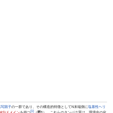
転写因子
の一群であり、その構造的特徴としてN末端側に
塩基性ヘリ
[
1
]
 (PAS)ドメイン
を持つ
（
図1
）。これらのタンパク質は、環境中の化