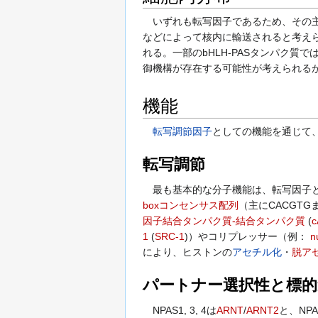
いずれも転写因子であるため、その主
などによって核内に輸送されると考えら
れる。一部のbHLH-PASタンパク質で
御機構が存在する可能性が考えられる
機能
転写調節因子
としての機能を通じて
転写調節
最も基本的な分子機能は、転写因子と
boxコンセンサス配列
（主にCACGT
因子結合タンパク質-結合タンパク質
(
c
1
(
SRC-1
)）やコリプレッサー（例：
n
により、ヒストンの
アセチル化
・
脱ア
パートナー選択性と標的
NPAS1, 3, 4は
ARNT
/
ARNT2
と、NPA