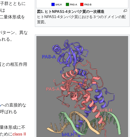
子群とともに
4は
図1. ヒトNPAS1-4タンパク質の一次構造
二量体形成を
ヒトNPAS1-4タンパク質における３つのドメインの配
置図。
パターン、異な
られる。
質との相互作用
A
への直接的な
と呼ばれる
量体形成に不
のために
class II