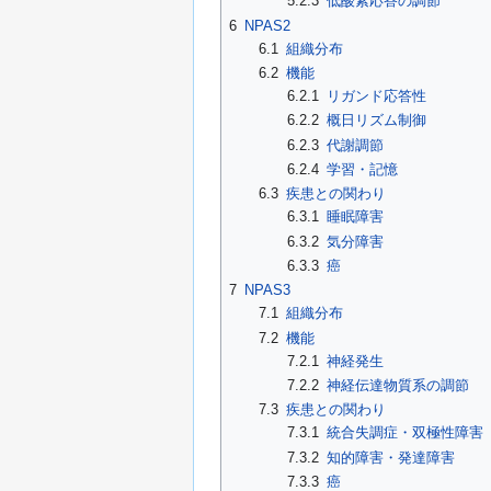
5.2.3
低酸素応答の調節
6
NPAS2
6.1
組織分布
6.2
機能
6.2.1
リガンド応答性
6.2.2
概日リズム制御
6.2.3
代謝調節
6.2.4
学習・記憶
6.3
疾患との関わり
6.3.1
睡眠障害
6.3.2
気分障害
6.3.3
癌
7
NPAS3
7.1
組織分布
7.2
機能
7.2.1
神経発生
7.2.2
神経伝達物質系の調節
7.3
疾患との関わり
7.3.1
統合失調症・双極性障害
7.3.2
知的障害・発達障害
7.3.3
癌