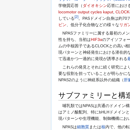
学物質応答（
ダイオキシン
応答におけ
locomotor output cycles kaput
,
CLOCK
[
2
]
している
。PASドメイン自身は約7
ビン
、低分子化合物などの様々な
リガ
NPASファミリーに属する最初のメンバ
性を持ち、当初は
HIF3α
のアイソフォ
ムの中核因子であるCLOCKとの高い
現パターンと神経発生における潜在的
て迅速かつ一過的に発現が誘導される
これらの発見とそれに続く研究により
要な役割を担っていることが明らかになった。特
NPAS2のように神経系以外の組織（
肝
サブファミリーと構
哺乳類ではNPASは共通のドメイン構造
はアミノ酸配列、特にbHLHドメイン
現パターンや生理機能、制御機構にお
NPASは
細胞質
または
核
内で、他の転