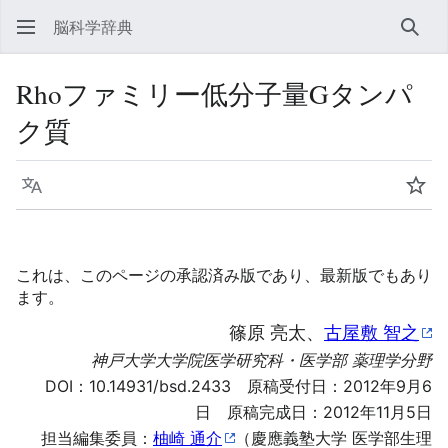
脳科学辞典
検索
Rhoファミリー低分子量Gタンパ
ク質
言語
ウォ
これは、このページの承認済み版であり、最新版でもあり
ます。
篠原 亮太、
古屋敷 智之
神戸大学大学院医学研究科・医学部 薬理学分野
DOI：
10.14931/bsd.2433
原稿受付日：2012年9月6
日 原稿完成日：2012年11月5日
担当編集委員：
柚崎 通介
（慶應義塾大学 医学部生理