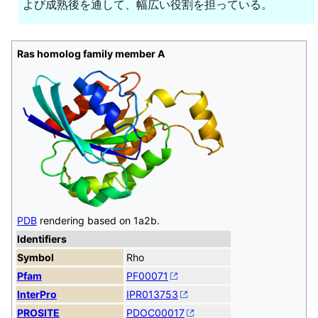
よび成熟後を通して、幅広い役割を担っている。
Ras homolog family member A
PDB
rendering based on 1a2b.
Identifiers
Symbol
Rho
Pfam
PF00071
InterPro
IPR013753
PROSITE
PDOC00017