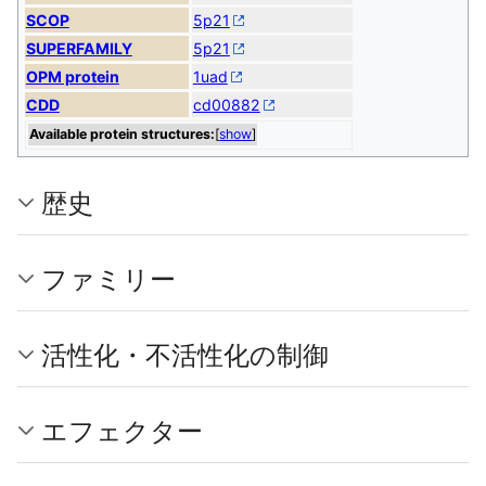
SCOP
5p21
SUPERFAMILY
5p21
OPM protein
1uad
CDD
cd00882
Available protein structures:
[
show
]
歴史
ファミリー
活性化・不活性化の制御
エフェクター