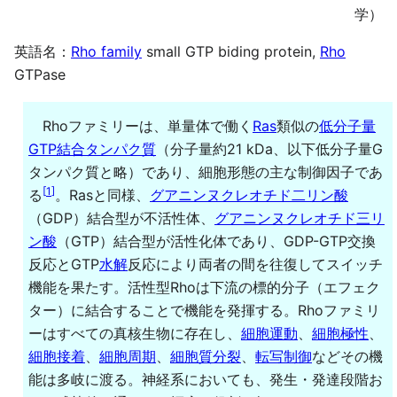
学）
英語名：
Rho family
small GTP biding protein,
Rho
GTPase
Rhoファミリーは、単量体で働く
Ras
類似の
低分子量
GTP結合タンパク質
（分子量約21 kDa、以下低分子量G
タンパク質と略）であり、細胞形態の主な制御因子であ
[
1
]
る
。Rasと同様、
グアニンヌクレオチド二リン酸
（GDP）結合型が不活性体、
グアニンヌクレオチド三リ
ン酸
（GTP）結合型が活性化体であり、GDP-GTP交換
反応とGTP
水解
反応により両者の間を往復してスイッチ
機能を果たす。活性型Rhoは下流の標的分子（エフェク
ター）に結合することで機能を発揮する。Rhoファミリ
ーはすべての真核生物に存在し、
細胞運動
、
細胞極性
、
細胞接着
、
細胞周期
、
細胞質分裂
、
転写制御
などその機
能は多岐に渡る。神経系においても、発生・発達段階お