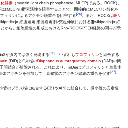
酸化酵素
（myosin light chain phosphatase; MLCP)である。ROCKに
酸化はMLCPの酵素活性を阻害することで、間接的にMLCリン酸化を
[
24
]
フィリンによるアクチン脱重合を阻害する
。また、ROCKは
脱リ
[wikipedia:ja:細胞遊走|細胞遊走]]や突起伸展における[[[wikipedia:ja:細
換することから、細胞極性の形成におけるRho-ROCK-PTEN経路の関与が示
[
26
]
ia3が脳内では強く発現する
。いずれも
プロフィリン
と結合する
omain
(DID)とC末端の
Diaphanous autoregulatory domain
(DAD)の間
の分子間結合が解除される。これにより、mDiaはプロフィリンと単量体
[
27
]
に単量体アクチンを付加して、直鎖状のアクチン線維の重合を促す
微小管のプラス端に結合するEB1やAPCに結合して、微小管の安定性