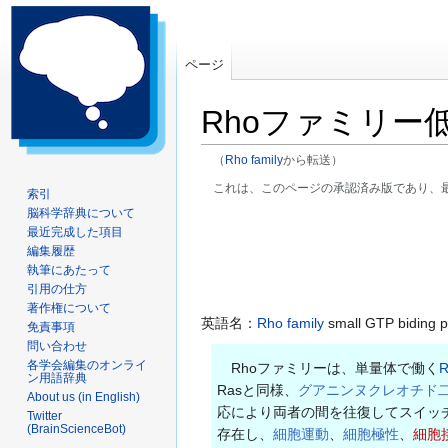
ページ
Rhoファミリー
（
Rho family
から転送）
これは、このページの承認済み版であり、
索引
脳科学辞典について
ナ
検
最近完成した項目
ビ
索
編集履歴
ゲ
に
執筆にあたって
ー
移
引用の仕方
著作権について
シ
動
英語名：
Rho family
small GTP biding p
免責事項
ョ
問い合わせ
ン
各学会編集のオンライ
Rhoファミリーは、単量体で働く
R
に
ン用語辞典
Rasと同様、
グアニンヌクレオチド
移
About us (in English)
応により両者の間を往復してスイッ
Twitter
動
(BrainScienceBot)
存在し、
細胞運動
、
細胞極性
、
細胞