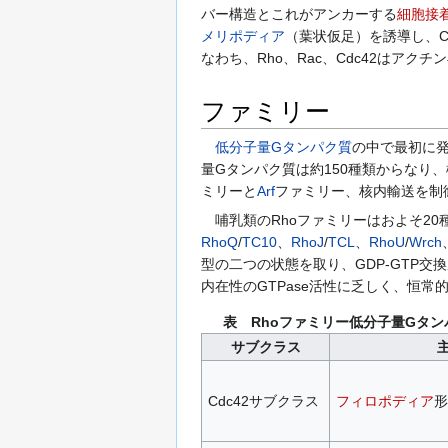
バー構造とこれがアンカーする
細胞接
メリポディア
（葉状仮足）を誘導し、C
なわち、Rho、Rac、Cdc42はア
ファミリー
低分子量Gタンパク質
の中で最初に発
量Gタンパク質は約150種類からなり
ミリーと
Arf
ファミリー、核内輸送を制
哺乳類のRhoファミリーはおよそ20
RhoQ
/
TC10
、
RhoJ
/
TCL
、
RhoU
/
Wrch
型の二つの状態を取り、GDP-GTP交
内在性のGTPase活性に乏しく、恒常
表 Rhoファミリー低分子量Gタンパ
サブクラス
Cdc42サブクラス
フィロポディア
形