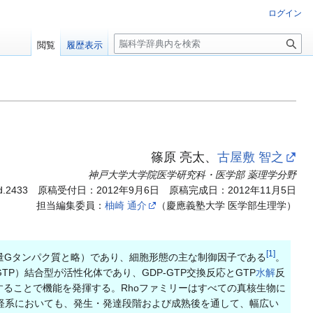
ログイン
検
閲覧
履歴表示
索
篠原 亮太、
古屋敷 智之
神戸大学大学院医学研究科・医学部 薬理学分野
d.2433
原稿受付日：2012年9月6日 原稿完成日：2012年11月5日
担当編集委員：
柚崎 通介
（慶應義塾大学 医学部生理学）
[
1
]
分子量Gタンパク質と略）であり、細胞形態の主な制御因子である
。
GTP）結合型が活性化体であり、GDP-GTP交換反応とGTP
水解
反
することで機能を発揮する。Rhoファミリーはすべての真核生物に
経系においても、発生・発達段階および成熟後を通して、幅広い