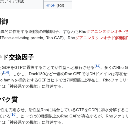
ポディア形成
RhoF
(Rif)
制御
に特異的に作用する3種類の制御因子、すなわちRho
グアニンヌクレオチド
Pase-activating protein, Rho GAP)、Rho
グアニンヌクレオチド解離阻
チド交換因子
[
14
]
したGDPをGTPに置換することで活性型へと移行させる
。多くのRho
[
14
]
つ
。しかし、Dock180など一群のRac GEFではDHドメインは存在
ho familyを標的とするGEFはヒトでは70種類以上存在し、Rhoフ
ては「神経系での機能」に詳述する。
ンパク質
se活性を亢進させ、活性型Rhoに結合しているGTPをGDPに加水分解す
[
16
]
ている
。ヒトでは80種類以上のRho GAPが存在するが、Rhoファ
ては「神経系での機能」に詳述する。