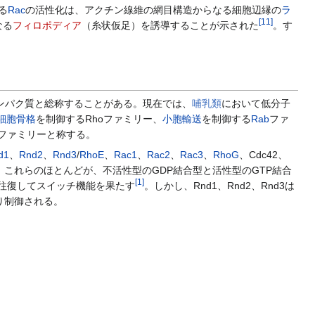
る
Rac
の活性化は、アクチン線維の網目構造からなる細胞辺縁の
ラ
[
11
]
なる
フィロポディア
（糸状仮足）を誘導することが示された
。す
タンパク質と総称することがある。現在では、
哺乳類
において低分子
細胞骨格
を制御するRhoファミリー、
小胞輸送
を制御する
Rab
ファ
ーファミリーと称する。
d1
、
Rnd2
、
Rnd3
/
RhoE
、
Rac1
、
Rac2
、
Rac3
、
RhoG
、Cdc42、
。これらのほとんどが、不活性型のGDP結合型と活性型のGTP結合
[
1
]
を往復してスイッチ機能を果たす
。しかし、Rnd1、Rnd2、Rnd3は
り制御される。