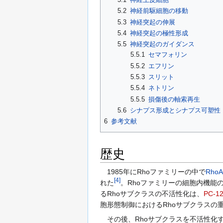
5.2
神経前駆細胞の移動
5.3
神経突起の伸展
5.4
神経突起の極性形成
5.5
神経突起のガイダンス
5.5.1
セマフォリン
5.5.2
エフリン
5.5.3
スリット
5.5.4
ネトリン
5.5.5
損傷後の軸索再生
5.6
シナプス形成とシナプス可塑性
6
参考文献
歴史
1985年にRhoファミリーの中で
RhoA
[
4
]
れた
。Rhoファミリーの細胞内機能
るRhoサブクラスの不活性化は、
PC-1
胞形態制御におけるRhoサブクラスの
その後、Rhoサブクラスを不活性化す