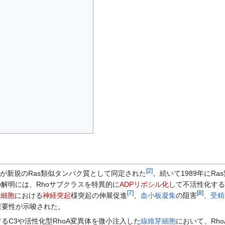
[
2
]
が新規のRas類似タンパク質として同定された
。続いて1989年にR
の解明には、Rhoサブクラスを特異的に
ADPリボシル化
して不活性化する
[
7
]
[
8
]
2細胞
における
神経突起
様突起の伸展促進
、
血小板
凝集
の阻害
、
受精
重要性が示唆された。
るC3や活性化型RhoA変異体を微小注入した
線維芽細胞
において、Rh