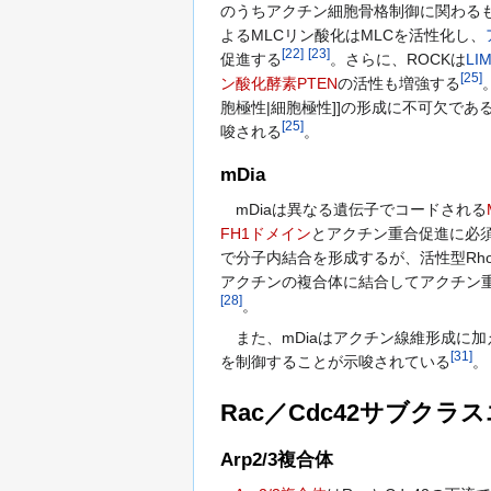
のうちアクチン細胞骨格制御に関わるものはミオシ
よるMLCリン酸化はMLCを活性化し、
[
22
]
[
23
]
促進する
。さらに、ROCKは
LI
[
25
]
ン酸化酵素
PTEN
の活性も増強する
胞極性|細胞極性]]の形成に不可欠である。P
[
25
]
唆される
。
mDia
mDiaは異なる遺伝子でコードされる
FH1ドメイン
とアクチン重合促進に必
で分子内結合を形成するが、活性型Rho
アクチンの複合体に結合してアクチン重
[
28
]
。
また、mDiaはアクチン線維形成に
[
31
]
を制御することが示唆されている
。
Rac／Cdc42サブクラ
Arp2/3複合体