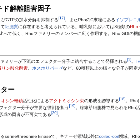
チド解離阻害因子
[
17
]
およびGTPの加水分解を抑制する
。またRhoのC末端にある
イソプレニ
して
細胞質
に存在すると考えられている。哺乳類においては3種類の
Rho 
APと比べて低く、Rhoファミリーのメンバーに広く作用する。Rho GD
[
1
]
ファミリーが下流のエフェクター分子に結合することで発揮される
。
T
質リン酸化酵素
、
ホスホリパーゼ
など、60種類以上の様々な分子が同定
クター
[
18
]
ミオシン軽鎖
活性化による
アクトミオシン束
の形成を誘導する
。Rh
[
19
]
フェクター分子が主要な役割を担う
。線維芽細胞株で見られるRho
[
20
]
維形成の両者が不可欠である
。
ine/threonine kinaseで、キナーゼ領域以外に
coiled-coil
領域、Rh