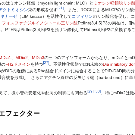
ン軽鎖（myosin light chain; MLC）と
ミオシン軽鎖脱リン
[
21
]
アクトミオシン
束の形成を促す
。また、ROCKによるMLCPのリン
Mキナーゼ
（LIM kinase）を活性化して
コフィリン
のリン酸化を促し、コ
。
フォスファチジルイノシトール三リン酸
PtdIns(3,4,5)P3の局在は、[[
TENはPtdIns(3,4,5)P3を脱リン酸化してPtdIns(4,5)P2に変
MDia1
、
MDia2
、
MDia3
の三つのアイソフォームからなり、mDia1とmD
[
27
]
須の
FH2ドメイン
を持つ
。不活性化状態ではN末端の
Dia inhibitory d
がDIDの近傍にあるRho結合ドメインに結合することでDID-DAD間
合核を形成し、さらにアクチン線維の反矢じり端（barbed end）
[
29
]
[
30
]
加えて、微小管の安定化や配向の制御にも関わる
。特にmDia2は
スエフェクター