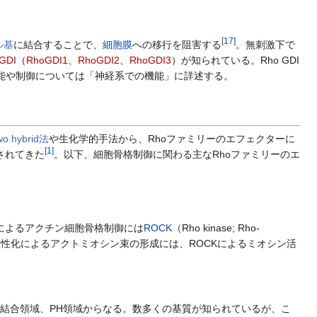
[
17
]
ル基
に結合することで、
細胞膜
への移行を阻害する
。無刺激下で
GDI
（
RhoGDI1
、
RhoGDI2
、
RhoGDI3
）が知られている。Rho GDI
Iの機能や制御については「神経系での機能」に詳述する。
wo hybrid法
や生化学的手法から、Rhoファミリーのエフェクターに
[
1
]
されてきた
。以下、細胞骨格制御に関わる主なRhoファミリーのエ
oによるアクチン細胞骨格制御には
ROCK
（Rho kinase; Rho-
活性化によるアクトミオシン束の形成には、ROCKによるミオシン活
o結合領域、PH領域からなる。数多くの基質が知られているが、こ