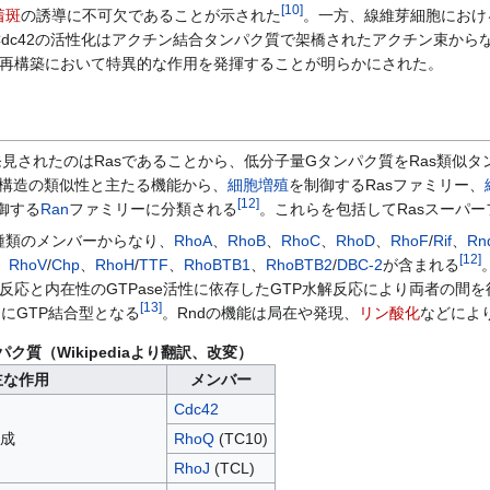
[
10
]
着斑
の誘導に不可欠であることが示された
。一方、線維芽細胞におけ
dc42の活性化はアクチン結合タンパク質で架橋されたアクチン束から
クチン再構築において特異的な作用を発揮することが明らかにされた。
見されたのはRasであることから、低分子量Gタンパク質をRas類似
、構造の類似性と主たる機能から、
細胞増殖
を制御するRasファミリー、
[
12
]
御する
Ran
ファミリーに分類される
。これらを包括してRasスーパ
種類のメンバーからなり、
RhoA
、
RhoB
、
RhoC
、
RhoD
、
RhoF
/
Rif
、
Rn
[
12
]
、
RhoV
/
Chp
、
RhoH
/
TTF
、
RhoBTB1
、
RhoBTB2
/
DBC-2
が含まれる
換反応と内在性のGTPase活性に依存したGTP水解反応により両者の間
[
13
]
的にGTP結合型となる
。Rndの機能は局在や発現、
リン酸化
などによ
ク質（Wikipediaより翻訳、改変）
主な作用
メンバー
Cdc42
成
RhoQ
(TC10)
RhoJ
(TCL)