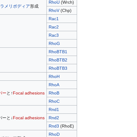
RhoU
(Wrch)
ラメリポディア
形成
RhoV
(Chp)
Rac1
Rac2
Rac3
RhoG
RhoBTB1
RhoBTB2
RhoBTB3
RhoH
RhoA
バー
と↑
Focal adhesions
RhoB
RhoC
Rnd1
バーと↓
Focal adhesions
Rnd2
Rnd3
(RhoE)
RhoD