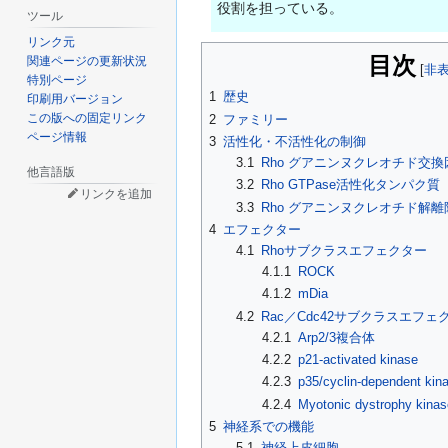
役割を担っている。
ツール
リンク元
目次
関連ページの更新状況
特別ページ
1
歴史
印刷用バージョン
この版への固定リンク
2
ファミリー
ページ情報
3
活性化・不活性化の制御
3.1
Rho グアニンヌクレオチド交換
他言語版
3.2
Rho GTPase活性化タンパク質
リンクを追加
3.3
Rho グアニンヌクレオチド解
4
エフェクター
4.1
Rhoサブクラスエフェクター
4.1.1
ROCK
4.1.2
mDia
4.2
Rac／Cdc42サブクラスエフェ
4.2.1
Arp2/3複合体
4.2.2
p21-activated kinase
4.2.3
p35/cyclin-dependent kin
4.2.4
Myotonic dystrophy kinas
5
神経系での機能
5.1
神経上皮細胞