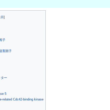
因子
離阻害因子
クター
ase 5
e-related Cdc42-binding kinase