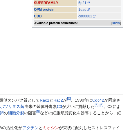
SUPERFAMILY
5p21
OPM protein
1uad
CDD
cd00882
Available protein structures:
[
show
]
[
3
]
as類似タンパク質として
Rac1
と
Rac2
が
、1990年に
Cdc42
が同定さ
[
5
]
[
6
]
ボツリヌス菌
由来の菌体外毒素
C3
が大いに貢献した
。C3によ
[
9
]
卵
の
細胞分裂
の阻害
などの細胞形態変化を誘導することから、細
oAの活性化が
アクチン
と
ミオシン
が束状に配列したストレスファイ