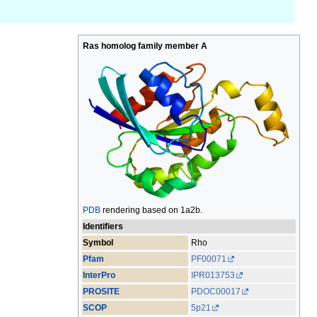
Ras homolog family member A
PDB
rendering based on 1a2b.
Identifiers
Symbol
Rho
Pfam
PF00071
InterPro
IPR013753
PROSITE
PDOC00017
SCOP
5p21