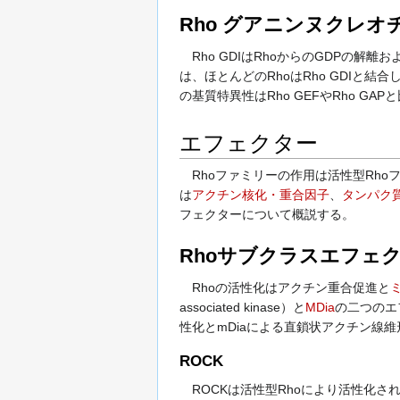
Rho グアニンヌクレオ
Rho GDIはRhoからのGDPの解離
は、ほとんどのRhoはRho GDIと結合
の基質特異性はRho GEFやRho G
エフェクター
Rhoファミリーの作用は活性型Rho
は
アクチン核化・重合因子
、
タンパク
フェクターについて概説する。
Rhoサブクラスエフェ
Rhoの活性化はアクチン重合促進と
associated kinase）と
MDia
の二つのエ
性化とmDiaによる直鎖状アクチン線
ROCK
ROCKは活性型Rhoにより活性化されるser