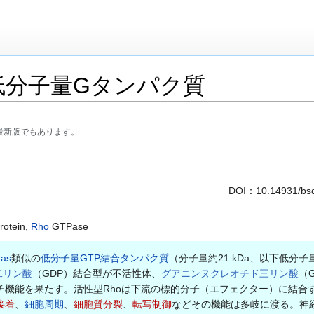
低分子量Gタンパク質
最新版でもあります。
DOI：
10.14931/bs
rotein,
Rho
GTPase
as
類似の
低分子量GTP結合タンパク質
（分子量約21 kDa、以下低
二リン酸
（GDP）結合型が不活性体、
グアニンヌクレオチド三リン酸
（
チ機能を果たす。活性型Rhoは下流の標的分子（エフェクター）に結合
接着
、
細胞周期
、
細胞質分裂
、
転写制御
などその機能は多岐に渡る。神