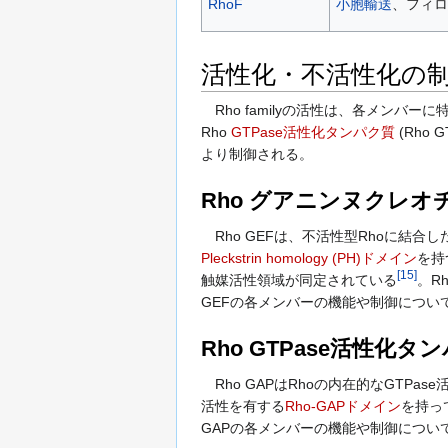
RhoF
小胞輸送
、フィロ
活性化・不活性化の
Rho familyの活性は、各メンバー
Rho
GTPase活性化タンパク質
(Rho GT
より制御される。
Rho グアニンヌクレオ
Rho GEFは、不活性型Rhoに結合
Pleckstrin homology (PH)ドメイン
を持
[
15
]
触媒活性領域が同定されている
。R
GEFの各メンバーの機能や制御につい
Rho GTPase活性化タ
Rho GAPはRhoの内在的なGTPa
活性を有する
Rho-GAPドメイン
を持っ
GAPの各メンバーの機能や制御につい