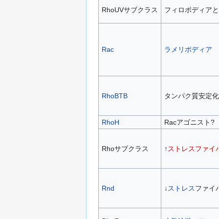
RhoUVサブクラス
フィロポディアと
Rac
ラメリポディア
RhoBTB
タンパク質安定化
RhoH
Racアゴニスト?
Rhoサブクラス
↑
ストレスファイ
Rnd
↓
ストレス
ファイ