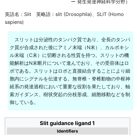
ー 発生発達神経科学分野）
英語名：Slit 英略語：slit (Drosophila)、SLIT (Homo
sapiens)
スリットは分泌性のタンパク質であり、全長のタンパ
ク質が合成された後にアミノ末端（N末）、カルボキシ
ル末端（C末）に切断される性質を持つ。スリットの機
能解析はN末断片について進んでおり、その受容体はロ
ボである。スリットはロボと直接結合することにより細
胞内にシグナルを伝達する。無脊椎・脊椎動物の中枢神
経系の発達過程において重要な役割を果たしており、軸
索ガイダンス、樹状突起の分枝形成、細胞移動などを制
御している。
Slit guidance ligand 1
Identifiers