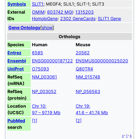
Symbols
SLIT1
; MEGF4; SLIL1; SLIT-1; SLIT3
External
OMIM
:
603742
MGI
:
1315203
IDs
HomoloGene
:
2302
GeneCards
:
SLIT1 Gene
Gene Ontology
[
show
]
Orthologs
Species
Human
Mouse
Entrez
6585
20562
Ensembl
ENSG00000187122
ENSMUSG00000025020
UniProt
O75093
Q80TR4
RefSeq
NM_003061
NM_015748
(mRNA)
RefSeq
NP_003052
NP_056563
(protein)
Location
Chr 10:
Chr 19:
(UCSC)
97 – 97.19 Mb
41.6 – 41.74 Mb
PubMed
[1]
[2]
search
v
t
e