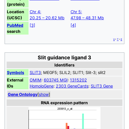
(protein)
Location
Chr 4:
Chr 5:
(UCSC)
20.25 – 20.62 Mb
47.98 – 48.31 Mb
PubMed
[3]
[4]
search
v
t
e
Slit guidance ligand 3
Identifiers
Symbols
SLIT3
; MEGF5; SLIL2; SLIT1; Slit-3; slit2
External
OMIM
:
603745
MGI
:
1315202
IDs
HomoloGene
:
2303
GeneCards
:
SLIT3 Gene
Gene Ontology
[
show
]
RNA expression pattern