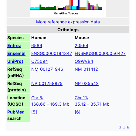
More reference expression data
Orthologs
Species
Human
Mouse
Entrez
6586
20564
Ensembl
ENSG00000184347
ENSMUSG00000056427
UniProt
O75094
Q9WVB4
RefSeq
NM_001271946
NM_011412
(mRNA)
RefSeq
NP_001258875
NP_035542
(protein)
Location
Chr 5:
Chr 11:
(UCSC)
168.66 – 169.3 Mb
35.12 – 35.71 Mb
PubMed
[5]
[6]
search
v
t
e