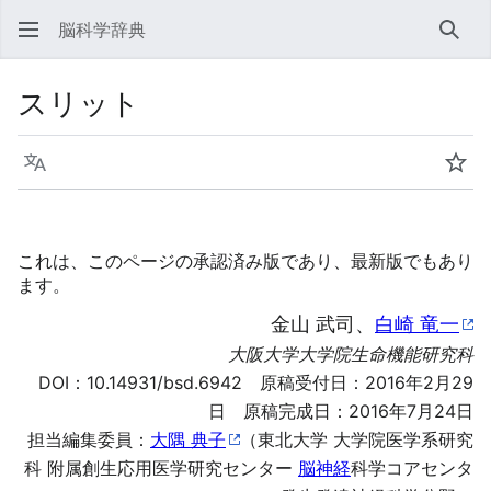
脳科学辞典
検索
スリット
言語
ウォ
これは、このページの承認済み版であり、最新版でもあり
ます。
金山 武司、
白崎 竜一
大阪大学大学院生命機能研究科
DOI：
10.14931/bsd.6942
原稿受付日：2016年2月29
日 原稿完成日：2016年7月24日
担当編集委員：
大隅 典子
（東北大学 大学院医学系研究
科 附属創生応用医学研究センター
脳神経
科学コアセンタ