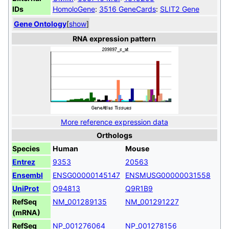
IDs
HomoloGene
:
3516
GeneCards
:
SLIT2 Gene
Gene Ontology
[
show
]
RNA expression pattern
More reference expression data
Orthologs
Species
Human
Mouse
Entrez
9353
20563
Ensembl
ENSG00000145147
ENSMUSG00000031558
UniProt
O94813
Q9R1B9
RefSeq
NM_001289135
NM_001291227
(mRNA)
RefSeq
NP_001276064
NP_001278156