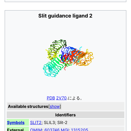
Slit guidance ligand 2
PDB
2V70
​.による。
Available structures
[
show
]
Identifiers
Symbols
SLIT2
; SLIL3; Slit-2
External
OMIM
:
603746
MGI
:
1315205