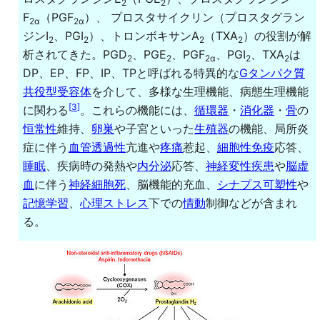
2
2
F
（PGF
）、 プロスタサイクリン（プロスタグラン
2α
2α
ジンI
、PGI
）、トロンボキサンA
（TXA
）の役割が解
2
2
2
2
析されてきた。PGD
、PGE
、PGF
、PGI
、TXA
は
2
2
2α
2
2
DP、EP、FP、IP、TPと呼ばれる特異的な
Gタンパク質
共役型受容体
を介して、多様な生理機能、病態生理機能
[
3
]
に関わる
。これらの機能には、
循環器
・
消化器
・
骨
の
恒常性
維持、
卵巣
や子宮といった
生殖器
の機能、局所炎
症に伴う
血管透過性
亢進や
疼痛
惹起、
細胞性免疫
応答、
睡眠
、疾病時の発熱や
内分泌
応答、
神経変性疾患
や
脳虚
血
に伴う
神経細胞死
、脳機能的充血、
シナプス可塑性
や
記憶学習
、
心理ストレス
下での
情動
制御などが含まれ
る。