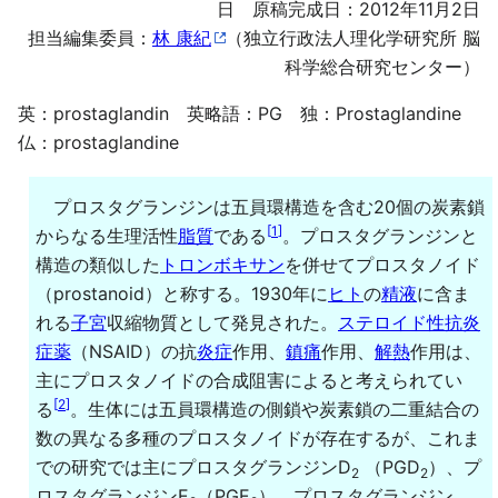
日 原稿完成日：2012年11月2日
担当編集委員：
林 康紀
（独立行政法人理化学研究所 脳
科学総合研究センター）
英：prostaglandin 英略語：PG 独：Prostaglandine
仏：prostaglandine
プロスタグランジンは五員環構造を含む20個の炭素鎖
[
1
]
からなる生理活性
脂質
である
。プロスタグランジンと
構造の類似した
トロンボキサン
を併せてプロスタノイド
（prostanoid）と称する。1930年に
ヒト
の
精液
に含ま
れる
子宮
収縮物質として発見された。
ステロイド性抗炎
症薬
（NSAID）の抗
炎症
作用、
鎮痛
作用、
解熱
作用は、
主にプロスタノイドの合成阻害によると考えられてい
[
2
]
る
。生体には五員環構造の側鎖や炭素鎖の二重結合の
数の異なる多種のプロスタノイドが存在するが、これま
での研究では主にプロスタグランジンD
（PGD
）、プ
2
2
ロスタグランジンE
（PGE
）、プロスタグランジン