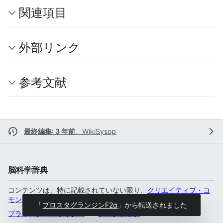
関連項目
外部リンク
参考文献
最終編集: 3 年前
、
WikiSysop
脳科学辞典
コンテンツは、特に記載されていない限り、
クリエイティブ・コ
モンズ 表示-非営利-継承 4.0 国際
のもとで利用可能です。
「
プロスタグランジンF2α
」から転送されました
プライバシー・ポリシー
デスクトップ